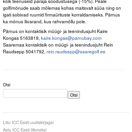
kõik teenuseid paraja soodustusega (-15%). Peale
golfimõnude saab mõlemas kohas maitsvalt süüa ning on
Tegevused
igati sobivad ruumid firmaürituste korraldamiseks. Pärnus
ka mõnus liivarand, kus rahvamöllu pole.
Publikatsioonid
Pärnus on kontaktisik müügi- ja teenindusjuht Kaire
Arvamus
Kongas 5163819,
kaire.kongas@parnubay.com
Saaremaa kontaktisik on müügi- ja teenindusjuht Rein
Viidad
Raudsepp 5041792,
rein.raudsepp@saaregolf.ee
ICC WBO
ICC komisjonid
Otsi
Digiraamatukogu
Otsi
Juhendid ja väljaanded
Videod
Liitu ICC Eesti uudiskirjaga!
Kontakt
Astu ICC Eesti liikmeks!