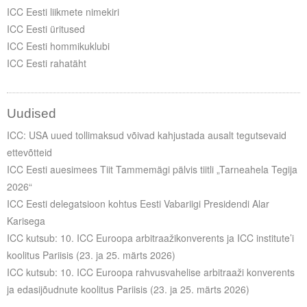
Liitu meililistiga
ICC Eesti liikmete nimekiri
ICC Eesti üritused
Oskusteave
ICC Eesti hommikuklubi
ICC Eesti rahatäht
Incoterms® 2020
Abimaterjalid
Uudised
Projektid
ICC: USA uued tollimaksud võivad kahjustada ausalt tegutsevaid
ettevõtteid
ICC Eesti auesimees Tiit Tammemägi pälvis tiitli „Tarneahela Tegija
2026“
ICC Eesti delegatsioon kohtus Eesti Vabariigi Presidendi Alar
Karisega
ICC kutsub: 10. ICC Euroopa arbitraažikonverents ja ICC institute’i
koolitus Pariisis (23. ja 25. märts 2026)
ICC kutsub: 10. ICC Euroopa rahvusvahelise arbitraaži konverents
ja edasijõudnute koolitus Pariisis (23. ja 25. märts 2026)