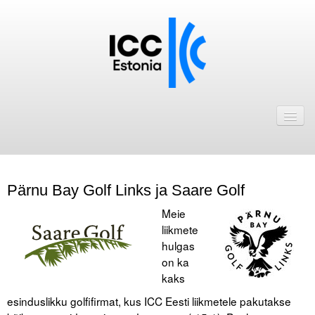
Avaleht
Uudised
Liikmed
Pärnu Bay Golf Links ja Saare Golf
ICC Eesti liikmebaas
Meie
Liikmete pakkumised
liikmete
hulgas
Astu ICC Eesti liikmeks!
on ka
kaks
Kalender
esinduslikku golfifirmat, kus ICC Eesti liikmetele pakutakse
ICC Eesti