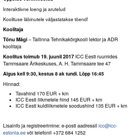
Liitu meililistiga
Interaktiivne loeng ja arutelud
Oskusteave
Koolituse läbinutele väljastatakse tõend!
Koolitaja
Incoterms® 2020
Tõnu Mägi
– Tallinna Tehnikakõrgkooli lektor ja ADR
Abimaterjalid
koolitaja
Projektid
Koolitus toimub 19. juunil 2017
ICC Eesti ruumides
Tammsaare Ärikeskuses, A. H. Tammsaare tee 47
Algus kell 9:30, kestus 8 ak tundi. Lõpp 16:45
Hinnad:
Tavahind 170 EUR + km
ICC Eesti liikmetele hind 145 EUR + km
ICC Eesti kuldliikmetele soodushind 135 EUR + km
Lisainfo ja registreerimine: e-posti aadressil
icc@icc-
estonia.ee
või telefonil +372 684 1252