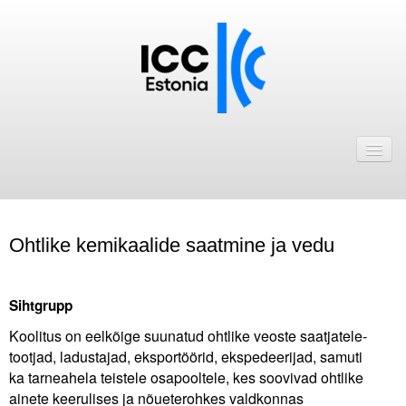
Avaleht
Uudised
Liikmed
Ohtlike kemikaalide saatmine ja vedu
ICC Eesti liikmebaas
Liikmete pakkumised
Sihtgrupp
Astu ICC Eesti liikmeks!
Koolitus on eelkõige suunatud ohtlike veoste saatjatele-
tootjad, ladustajad, eksportöörid, ekspedeerijad, samuti
Kalender
ka tarneahela teistele osapooltele, kes soovivad ohtlike
ainete keerulises ja nõueterohkes valdkonnas
ICC Eesti