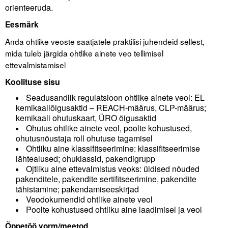
orienteeruda.
Tegevused
Eesmärk
Anda ohtlike veoste saatjatele praktilisi juhendeid sellest,
Publikatsioonid
mida tuleb järgida ohtlike ainete veo tellimisel
Arvamus
ettevalmistamisel
Koolituse sisu
Viidad
Seadusandlik regulatsioon ohtlike ainete veol: EL
ICC WBO
kemikaaliõigusaktid – REACH-määrus, CLP-määrus;
kemikaali ohutuskaart, ÜRO õigusaktid
Ohutus ohtlike ainete veol, poolte kohustused,
ICC komisjonid
ohutusnõustaja roll ohutuse tagamisel
Ohtliku aine klassifitseerimine: klassifitseerimise
Digiraamatukogu
lähtealused; ohuklassid, pakendigrupp
Ojtliku aine ettevalmistus veoks: üldised nõuded
Juhendid ja väljaanded
pakenditele, pakendite sertifitseerimine, pakendite
tähistamine; pakendamiseeskirjad
Videod
Veodokumendid ohtlike ainete veol
Poolte kohustused ohtliku aine laadimisel ja veol
Kontakt
Õppetöö vorm/meetod