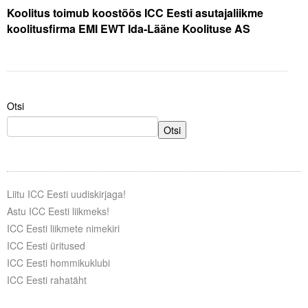
Koolitus toimub koostöös ICC Eesti asutajaliikme
koolitusfirma EMI EWT Ida-Lääne Koolituse AS
Otsi
Otsi
Liitu ICC Eesti uudiskirjaga!
Astu ICC Eesti liikmeks!
ICC Eesti liikmete nimekiri
ICC Eesti üritused
ICC Eesti hommikuklubi
ICC Eesti rahatäht