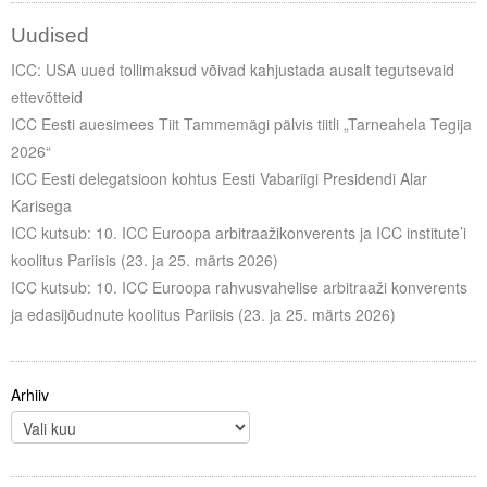
Uudised
ICC: USA uued tollimaksud võivad kahjustada ausalt tegutsevaid
ettevõtteid
ICC Eesti auesimees Tiit Tammemägi pälvis tiitli „Tarneahela Tegija
2026“
ICC Eesti delegatsioon kohtus Eesti Vabariigi Presidendi Alar
Karisega
ICC kutsub: 10. ICC Euroopa arbitraažikonverents ja ICC institute’i
koolitus Pariisis (23. ja 25. märts 2026)
ICC kutsub: 10. ICC Euroopa rahvusvahelise arbitraaži konverents
ja edasijõudnute koolitus Pariisis (23. ja 25. märts 2026)
Arhiiv