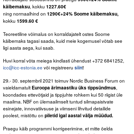
Liitu meililistiga
, kokku
käibemaksu
1227.60€
ning normaalhind on
1290€+24% Soome käibemaksu,
Oskusteave
kokku
1599.60 €
Incoterms® 2020
Teoreetiline võimalus on korraldajatelt ostes Soome
Abimaterjalid
käibemaks tagasi saada, kuid meie kogemusel võtab see
ligi aasta aega, kui saab.
Projektid
Huvi korral võta meiega kindlasti ühendust +372 6841252,
icc@icc-estonia.ee
või registreeru
siin
!
29.- 30. septembril 2021 toimuv Nordic Business Forum on
vaieldamatult
,
Euroopa ärimaastiku üks tippsündmus
koondades ettevõtjaid ja tippjuhte rohkem kui 50 riigist üle
maailma. NBF on ülemaailmselt tuntud silmapaistvate
esinejate, innovatiivsuse ja viimseni lihvitud detailide
poolest, mistõttu on
piletid igal aastal välja müüdud.
Praegu käib programmi korrigeerimine, et mitte öelda