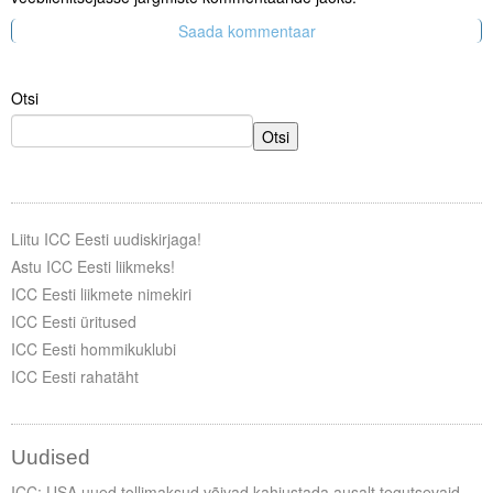
Otsi
Otsi
Liitu ICC Eesti uudiskirjaga!
Astu ICC Eesti liikmeks!
ICC Eesti liikmete nimekiri
ICC Eesti üritused
ICC Eesti hommikuklubi
ICC Eesti rahatäht
Uudised
ICC: USA uued tollimaksud võivad kahjustada ausalt tegutsevaid