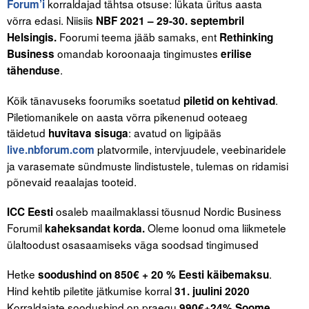
korraldajad tähtsa otsuse: lükata üritus aasta
Forum’i
võrra edasi. Niisiis
NBF 2021 – 29-30. septembril
Tegevused
Foorumi teema jääb samaks, ent
Helsingis.
Rethinking
omandab koroonaaja tingimustes
Business
erilise
Publikatsioonid
.
tähenduse
Arvamus
Kõik tänavuseks foorumiks soetatud
.
piletid on kehtivad
Viidad
Piletiomanikele on aasta võrra pikenenud ooteaeg
täidetud
: avatud on ligipääs
huvitava sisuga
ICC WBO
platvormile, intervjuudele, veebinaridele
live.nbforum.com
ja varasemate sündmuste lindistustele, tulemas on ridamisi
ICC komisjonid
põnevaid reaalajas tooteid.
Digiraamatukogu
osaleb maailmaklassi tõusnud Nordic Business
ICC Eesti
Forumil
Oleme loonud oma liikmetele
kaheksandat korda.
Juhendid ja väljaanded
ülaltoodust osasaamiseks väga soodsad tingimused
Videod
Hetke
.
soodushind on 850€ + 20 %
Eesti käibemaksu
Hind kehtib piletite jätkumise korral
31. juulini 2020
Kontakt
Korraldajate soodushind on praegu
990€+24% Soome