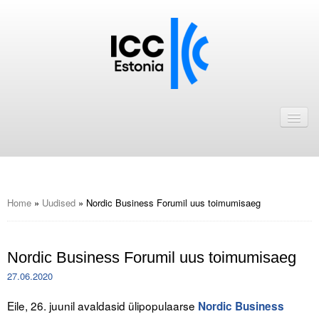
Avaleht
Uudised
Liikmed
ICC Eesti liikmebaas
Home
»
Uudised
»
Nordic Business Forumil uus toimumisaeg
Liikmete pakkumised
Nordic Business Forumil uus toimumisaeg
Astu ICC Eesti liikmeks!
27.06.2020
Kalender
Eile, 26. juunil avaldasid ülipopulaarse
Nordic Business
ICC Eesti