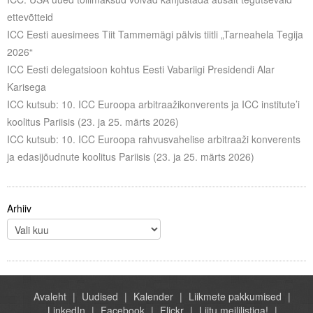
ettevõtteid
ICC Eesti auesimees Tiit Tammemägi pälvis tiitli „Tarneahela Tegija
2026“
ICC Eesti delegatsioon kohtus Eesti Vabariigi Presidendi Alar
Karisega
ICC kutsub: 10. ICC Euroopa arbitraažikonverents ja ICC institute’i
koolitus Pariisis (23. ja 25. märts 2026)
ICC kutsub: 10. ICC Euroopa rahvusvahelise arbitraaži konverents
ja edasijõudnute koolitus Pariisis (23. ja 25. märts 2026)
Arhiiv
Avaleht
Uudised
Kalender
Liikmete pakkumised
LinkedIn
Facebook
Flickr
Liitu meililistiga!