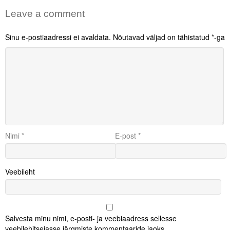
Leave a comment
Sinu e-postiaadressi ei avaldata.
Nõutavad väljad on tähistatud
*
-ga
Nimi
*
E-post
*
Veebileht
Salvesta minu nimi, e-posti- ja veebiaadress sellesse
veebilehitsejasse järgmiste kommentaaride jaoks.