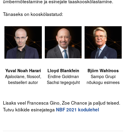
ümbermõtestamine ja esinejate taaskooskõlastamine.
Tänaseks on kooskõlastatud:
Yuval Noah Harari
Lloyd Blankfein
Björn Wahlroos
Ajaloolane, filosoof,
Endine Goldman
Sampo Grupi
bestselleri autor
Sachsi tegegvjuht
nõukogu esimees
Lisaks veel Francesca Gino, Zoe Chance ja paljud teised.
Tutvu kõikide esinejatega
NBF 2021 kodulehel