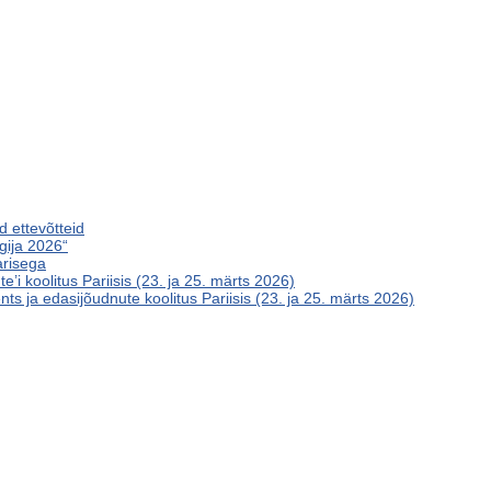
 ettevõtteid
gija 2026“
arisega
’i koolitus Pariisis (23. ja 25. märts 2026)
s ja edasijõudnute koolitus Pariisis (23. ja 25. märts 2026)