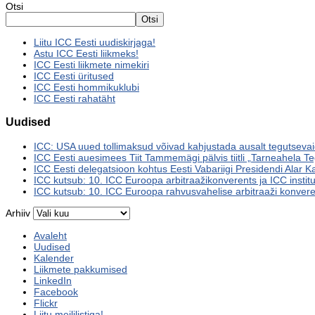
Otsi
Otsi
Liitu ICC Eesti uudiskirjaga!
Astu ICC Eesti liikmeks!
ICC Eesti liikmete nimekiri
ICC Eesti üritused
ICC Eesti hommikuklubi
ICC Eesti rahatäht
Uudised
ICC: USA uued tollimaksud võivad kahjustada ausalt tegutsevaid
ICC Eesti auesimees Tiit Tammemägi pälvis tiitli „Tarneahela Te
ICC Eesti delegatsioon kohtus Eesti Vabariigi Presidendi Alar K
ICC kutsub: 10. ICC Euroopa arbitraažikonverents ja ICC institute
ICC kutsub: 10. ICC Euroopa rahvusvahelise arbitraaži konverent
Arhiiv
Avaleht
Uudised
Kalender
Liikmete pakkumised
LinkedIn
Facebook
Flickr
Liitu meililistiga!