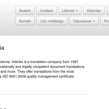
Avaleht
Uudised
Liikmed
Kalender
Kontakt
Liitu meililistiga
Oskusteave
Pro
ia
Estonia. Interlex is a translation company from 1997.
ternationally and legally competent document translations,
g and more. They offer translations from the most
ISO 9001:2008 quality management certificate.