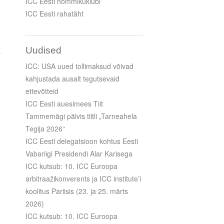
ICC Eesti hommikuklubi
ICC Eesti rahatäht
Uudised
ICC: USA uued tollimaksud võivad
kahjustada ausalt tegutsevaid
ettevõtteid
ICC Eesti auesimees Tiit
Tammemägi pälvis tiitli „Tarneahela
Tegija 2026“
ICC Eesti delegatsioon kohtus Eesti
Vabariigi Presidendi Alar Karisega
ICC kutsub: 10. ICC Euroopa
arbitraažikonverents ja ICC institute’i
koolitus Pariisis (23. ja 25. märts
2026)
ICC kutsub: 10. ICC Euroopa