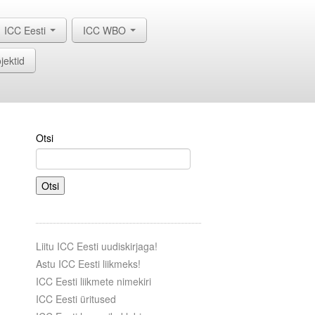
ICC Eesti
ICC WBO
jektid
Otsi
Otsi
Liitu ICC Eesti uudiskirjaga!
Astu ICC Eesti liikmeks!
ICC Eesti liikmete nimekiri
ICC Eesti üritused