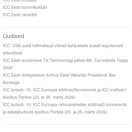
Liitu meililistiga
ICC Eesti hommikuklubi
Oskusteave
ICC Eesti rahatäht
Incoterms® 2020
Uudised
Abimaterjalid
ICC: USA uued tollimaksud võivad kahjustada ausalt tegutsevaid
ettevõtteid
Projektid
ICC Eesti auesimees Tiit Tammemägi pälvis tiitli „Tarneahela Tegija
2026“
ICC Eesti delegatsioon kohtus Eesti Vabariigi Presidendi Alar
Karisega
ICC kutsub: 10. ICC Euroopa arbitraažikonverents ja ICC institute’i
koolitus Pariisis (23. ja 25. märts 2026)
ICC kutsub: 10. ICC Euroopa rahvusvahelise arbitraaži konverents
ja edasijõudnute koolitus Pariisis (23. ja 25. märts 2026)