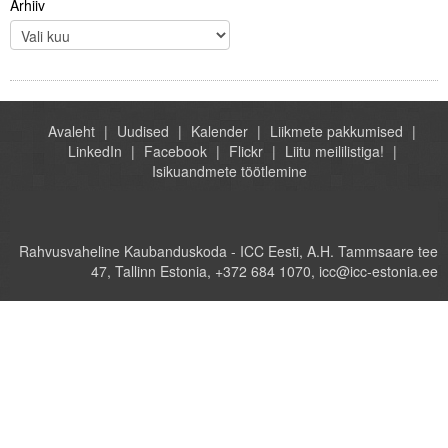
Arhiiv
Avaleht
Uudised
Kalender
Liikmete pakkumised
LinkedIn
Facebook
Flickr
Liitu meililistiga!
Isikuandmete töötlemine
Rahvusvaheline Kaubanduskoda - ICC Eesti, A.H. Tammsaare tee
47, Tallinn Estonia, +372 684 1070, icc@icc-estonia.ee