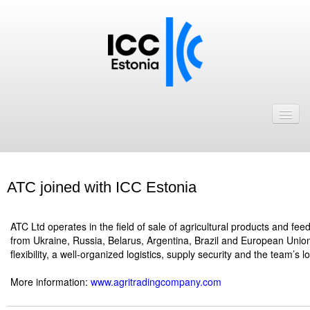
Avaleht
Uudised
Liikmed
ATC joined with ICC Estonia
ICC Eesti liikmebaas
.
Liikmete pakkumised
ATC Ltd operates in the field of sale of agricultural products and fee
from Ukraine, Russia, Belarus, Argentina, Brazil and European Union
Astu ICC Eesti liikmeks!
flexibility, a well-organized logistics, supply security and the team’s 
.
More information:
www.agritradingcompany.com
Kalender
.
ICC Eesti