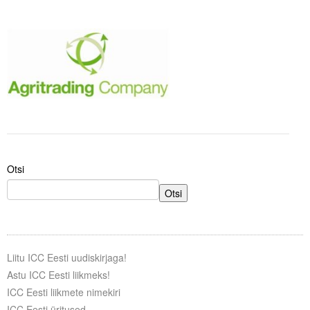
.
.
Tegevused
Publikatsioonid
Arvamus
Viidad
ICC WBO
Otsi
ICC komisjonid
Otsi
Digiraamatukogu
Juhendid ja väljaanded
Liitu ICC Eesti uudiskirjaga!
Videod
Astu ICC Eesti liikmeks!
ICC Eesti liikmete nimekiri
Kontakt
ICC Eesti üritused