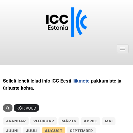
Avaleht
Uudised
Liikmed
Sellelt lehelt leiad info ICC Eesti
liikmete
pakkumiste ja
ICC Eesti liikmebaas
ürituste kohta.
Liikmete pakkumised
Astu ICC Eesti liikmeks!
KÕIK KUUD
JAANUAR
Kalender
VEEBRUAR
MÄRTS
APRILL
MAI
JUUNI
JUULI
AUGUST
SEPTEMBER
ICC Eesti