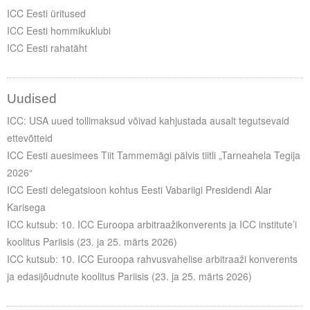
ICC Eesti üritused
ICC Eesti hommikuklubi
ICC Eesti rahatäht
Uudised
ICC: USA uued tollimaksud võivad kahjustada ausalt tegutsevaid
ettevõtteid
ICC Eesti auesimees Tiit Tammemägi pälvis tiitli „Tarneahela Tegija
2026“
ICC Eesti delegatsioon kohtus Eesti Vabariigi Presidendi Alar
Karisega
ICC kutsub: 10. ICC Euroopa arbitraažikonverents ja ICC institute’i
koolitus Pariisis (23. ja 25. märts 2026)
ICC kutsub: 10. ICC Euroopa rahvusvahelise arbitraaži konverents
ja edasijõudnute koolitus Pariisis (23. ja 25. märts 2026)