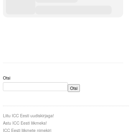
Liitu meililistiga
Oskusteave
Incoterms® 2020
Abimaterjalid
Projektid
Otsi
Otsi
Liitu ICC Eesti uudiskirjaga!
Astu ICC Eesti liikmeks!
ICC Eesti liikmete nimekiri