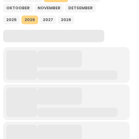
OKTOOBER
NOVEMBER
DETSEMBER
Tegevused
2025
2026
2027
2028
Publikatsioonid
Arvamus
Viidad
ICC WBO
ICC komisjonid
Digiraamatukogu
Juhendid ja väljaanded
Videod
Kontakt