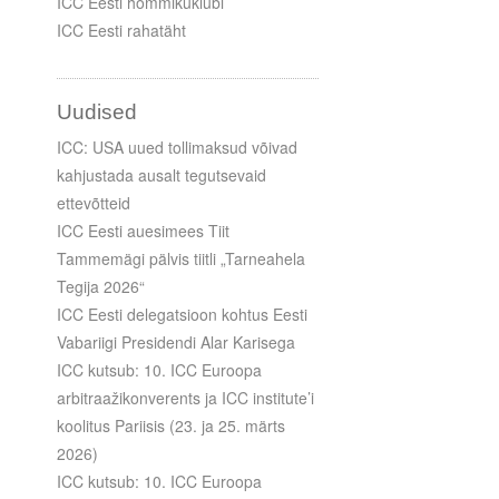
ICC Eesti hommikuklubi
ICC Eesti rahatäht
Uudised
ICC: USA uued tollimaksud võivad
kahjustada ausalt tegutsevaid
ettevõtteid
ICC Eesti auesimees Tiit
Tammemägi pälvis tiitli „Tarneahela
Tegija 2026“
ICC Eesti delegatsioon kohtus Eesti
Vabariigi Presidendi Alar Karisega
ICC kutsub: 10. ICC Euroopa
arbitraažikonverents ja ICC institute’i
koolitus Pariisis (23. ja 25. märts
2026)
ICC kutsub: 10. ICC Euroopa