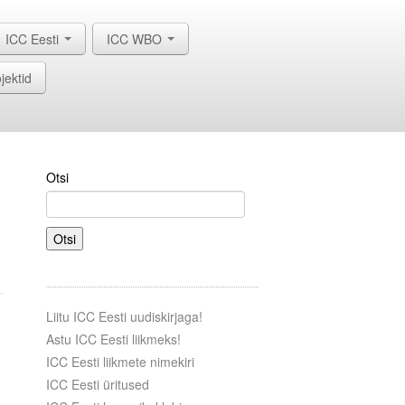
ICC Eesti
ICC WBO
jektid
Otsi
Otsi
Liitu ICC Eesti uudiskirjaga!
Astu ICC Eesti liikmeks!
ICC Eesti liikmete nimekiri
ICC Eesti üritused