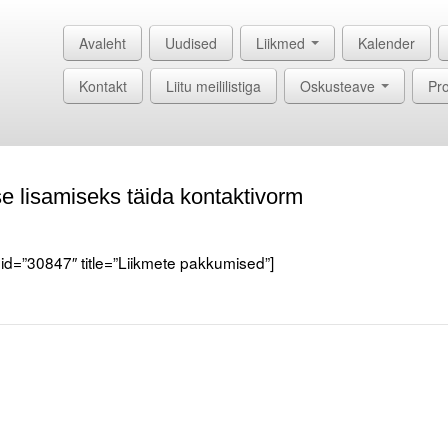
Avaleht
Uudised
Liikmed
Kalender
Kontakt
Liitu meililistiga
Oskusteave
Pro
e lisamiseks täida kontaktivorm
 id=”30847″ title=”Liikmete pakkumised”]