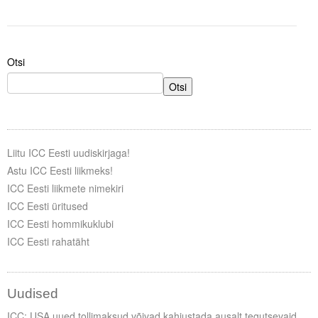
Tegevused
Publikatsioonid
Otsi
Arvamus
Otsi
Viidad
ICC WBO
Liitu ICC Eesti uudiskirjaga!
Astu ICC Eesti liikmeks!
ICC komisjonid
ICC Eesti liikmete nimekiri
ICC Eesti üritused
Digiraamatukogu
ICC Eesti hommikuklubi
Juhendid ja väljaanded
ICC Eesti rahatäht
Videod
Uudised
Kontakt
ICC: USA uued tollimaksud võivad kahjustada ausalt tegutsevaid