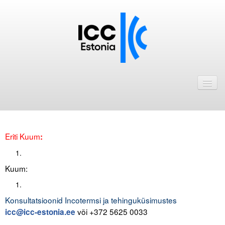
Avaleht
Uudised
Liikmed
Eriti Kuum
:
ICC Eesti liikmebaas
Liikmete pakkumised
Kuum:
Astu ICC Eesti liikmeks!
Konsultatsioonid Incotermsi ja tehinguküsimustes
Kalender
või +372 5625 0033
icc@icc-estonia.ee
ICC Eesti