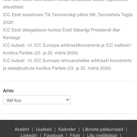
Liitu meililistiga
ettevõtteid
ICC Eesti auesimees Tiit Tammemägi pälvis tiitli „Tarneahela Tegija
Oskusteave
2026“
Incoterms® 2020
ICC Eesti delegatsioon kohtus Eesti Vabariigi Presidendi Alar
Karisega
Abimaterjalid
ICC kutsub: 10. ICC Euroopa arbitraažikonverents ja ICC institute’i
koolitus Pariisis (23. ja 25. märts 2026)
Projektid
ICC kutsub: 10. ICC Euroopa rahvusvahelise arbitraaži konverents
ja edasijõudnute koolitus Pariisis (23. ja 25. märts 2026)
Arhiiv
Avaleht
Uudised
Kalender
Liikmete pakkumised
LinkedIn
Facebook
Flickr
Liitu meililistiga!