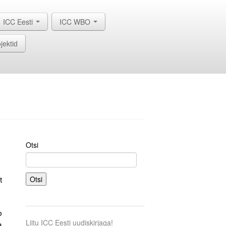
ICC Eesti
ICC WBO
jektid
Otsi
t
Otsi
b
Liitu ICC Eesti uudiskirjaga!
a