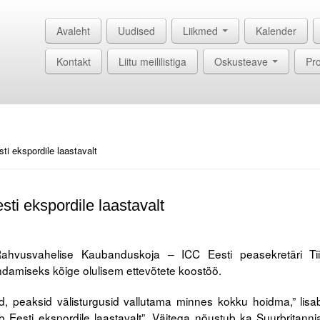
Avaleht
Uudised
Liikmed
Kalender
Kontakt
Liitu meililistiga
Oskusteave
Pro
i ekspordile laastavalt
i ekspordile laastavalt
ahvusvahelise Kaubanduskoja – ICC Eesti peasekretäri Tii
damiseks kõige olulisem ettevõtete koostöö.
, peaksid välisturgusid vallutama minnes kokku hoidma,” lisa
esti ekspordile laastavalt”. Väitega nõustub ka Suurbritanni