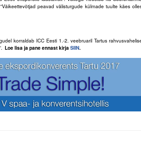
: “Väikeettevõtjad peavad välisturgude külmade tuulte käes olle
del korraldab ICC Eesti 1.-2. veebruaril Tartus rahvusvahelis
”.
Loe lisa ja pane ennast kirja
SIIN
.