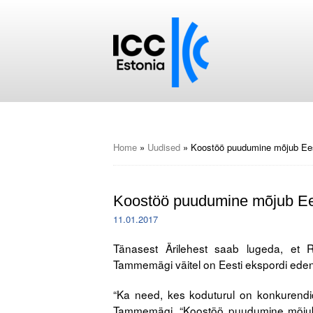
Home
»
Uudised
»
Koostöö puudumine mõjub Eest
Koostöö puudumine mõjub Eest
11.01.2017
Tänasest Ärilehest saab lugeda, et R
Tammemägi väitel on Eesti ekspordi eden
“Ka need, kes koduturul on konkurendid
Tammemägi. “Koostöö puudumine mõjub E