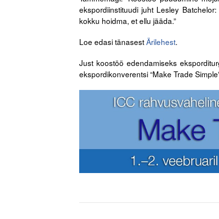
ekspordiinstituudi juht Lesley Batchelor
kokku hoidma, et ellu jääda.”
Loe edasi tänasest
Ärilehest
.
Just koostöö edendamiseks eksporditurgu
ekspordikonverentsi “Make Trade Simple