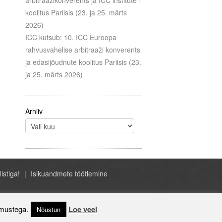
arbitraažikonverents ja ICC institute’i
koolitus Pariisis (23. ja 25. märts
2026)
ICC kutsub: 10. ICC Euroopa
rahvusvahelise arbitraaži konverents
ja edasijõudnute koolitus Pariisis (23.
ja 25. märts 2026)
Arhiiv
listiga!
Isikuandmete töötlemine
- ICC Eesti, A.H. Tammsaare tee 47, Tallinn
Estonia, +372 684 1070, icc@icc-estonia.ee
imustega.
Loe veel
Nõustun