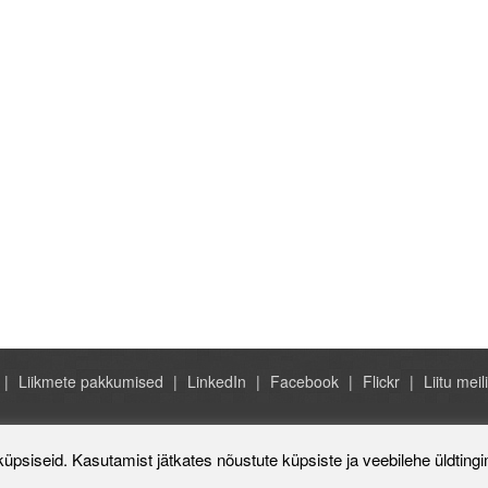
Liikmete pakkumised
LinkedIn
Facebook
Flickr
Liitu meili
Rahvusvaheline Kaubanduskoda 
küpsiseid. Kasutamist jätkates nõustute küpsiste ja veebilehe üldting