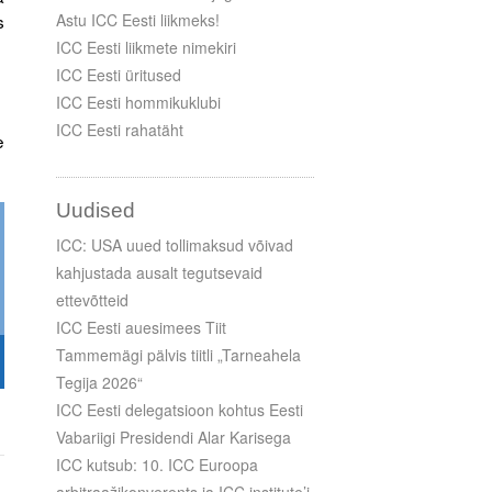
s
Astu ICC Eesti liikmeks!
ICC Eesti liikmete nimekiri
ICC Eesti üritused
ICC Eesti hommikuklubi
ICC Eesti rahatäht
e
Uudised
ICC: USA uued tollimaksud võivad
kahjustada ausalt tegutsevaid
ettevõtteid
ICC Eesti auesimees Tiit
Tammemägi pälvis tiitli „Tarneahela
Tegija 2026“
ICC Eesti delegatsioon kohtus Eesti
Vabariigi Presidendi Alar Karisega
ICC kutsub: 10. ICC Euroopa