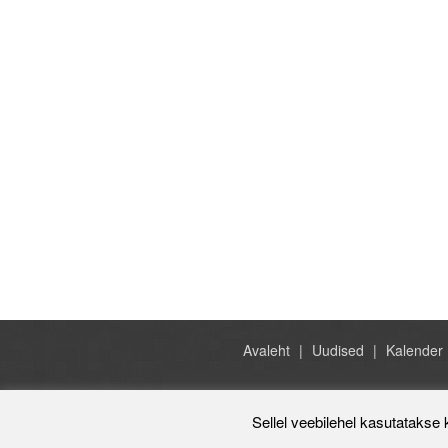
Avaleht
Uudised
Kalender
Sellel veebilehel kasutatakse 