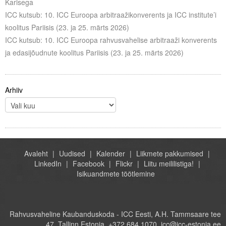
Karisega
ICC kutsub: 10. ICC Euroopa arbitraažikonverents ja ICC institute’i
koolitus Pariisis (23. ja 25. märts 2026)
ICC kutsub: 10. ICC Euroopa rahvusvahelise arbitraaži konverents
ja edasijõudnute koolitus Pariisis (23. ja 25. märts 2026)
Arhiiv
Avaleht
Uudised
Kalender
Liikmete pakkumised
LinkedIn
Facebook
Flickr
Liitu meililistiga!
Isikuandmete töötlemine
Rahvusvaheline Kaubanduskoda - ICC Eesti, A.H. Tammsaare tee
47, Tallinn Estonia, +372 684 1070, icc@icc-estonia.ee