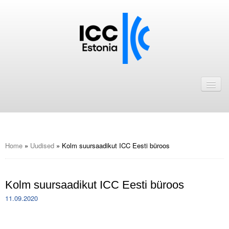
Avaleht
Uudised
Liikmed
ICC Eesti liikmebaas
Home
»
Uudised
»
Kolm suursaadikut ICC Eesti büroos
Liikmete pakkumised
Kolm suursaadikut ICC Eesti büroos
Astu ICC Eesti liikmeks!
11.09.2020
Kalender
ICC Eesti