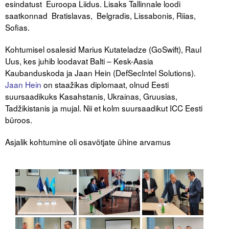
esindatust Euroopa Liidus. Lisaks Tallinnale loodi
Liitu meililistiga
saatkonnad Bratislavas, Belgradis, Lissabonis, Riias,
Oskusteave
Sofias.
Kohtumisel osalesid Marius Kutateladze (GoSwift), Raul
Incoterms® 2020
Uus, kes juhib loodavat Balti – Kesk-Aasia
Abimaterjalid
Kaubanduskoda ja Jaan Hein (DefSecIntel Solutions).
Jaan Hein
on staažikas diplomaat, olnud Eesti
Projektid
suursaadikuks Kasahstanis, Ukrainas, Gruusias,
Tadžikistanis ja mujal. Nii et kolm suursaadikut ICC Eesti
büroos.
Asjalik kohtumine oli osavõtjate ühine arvamus