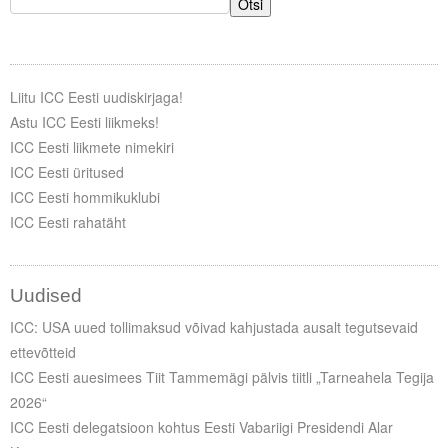
Otsi
Liitu ICC Eesti uudiskirjaga!
Astu ICC Eesti liikmeks!
ICC Eesti liikmete nimekiri
ICC Eesti üritused
ICC Eesti hommikuklubi
ICC Eesti rahatäht
Uudised
ICC: USA uued tollimaksud võivad kahjustada ausalt tegutsevaid
ettevõtteid
ICC Eesti auesimees Tiit Tammemägi pälvis tiitli „Tarneahela Tegija
2026“
ICC Eesti delegatsioon kohtus Eesti Vabariigi Presidendi Alar