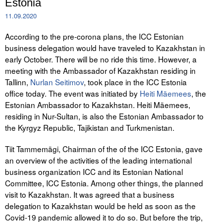
Estonia
11.09.2020
According to the pre-corona plans, the ICC Estonian
business delegation would have traveled to Kazakhstan in
early October. There will be no ride this time. However, a
meeting with the Ambassador of Kazakhstan residing in
Tallinn,
Nurlan Seitimov
, took place in the ICC Estonia
office today. The event was initiated by
Heiti Mäemees
, the
Estonian Ambassador to Kazakhstan. Heiti Mäemees,
residing in Nur-Sultan, is also the Estonian Ambassador to
the Kyrgyz Republic, Tajikistan and Turkmenistan.
Tiit Tammemägi, Chairman of the of the ICC Estonia, gave
an overview of the activities of the leading international
business organization ICC and its Estonian National
Committee, ICC Estonia. Among other things, the planned
visit to Kazakhstan. It was agreed that a business
delegation to Kazakhstan would be held as soon as the
Covid-19 pandemic allowed it to do so. But before the trip,