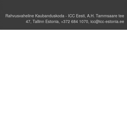
Rahvusvaheline Kaubanduskoda - ICC Eesti, A.H. Tammsaare tee
47, Tallinn Estonia, +372 684 1070, icc@icc-estonia.ee