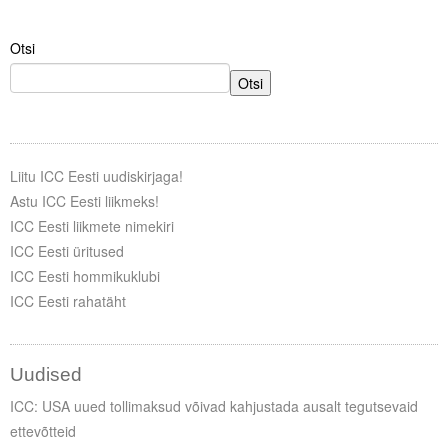
Liitu meililistiga
Otsi
Oskusteave
Otsi
Incoterms® 2020
Abimaterjalid
Liitu ICC Eesti uudiskirjaga!
Projektid
Astu ICC Eesti liikmeks!
ICC Eesti liikmete nimekiri
ICC Eesti üritused
ICC Eesti hommikuklubi
ICC Eesti rahatäht
Uudised
ICC: USA uued tollimaksud võivad kahjustada ausalt tegutsevaid
ettevõtteid