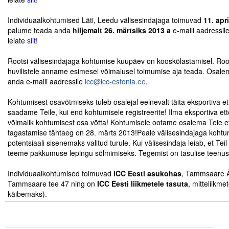
.
Individuaalkohtumised Läti, Leedu välisesindajaga toimuvad
11. apri
Tegevused
palume teada anda
hiljemalt 26. märtsiks 2013
a
e-maili aadressil
leiate
siit
!
Publikatsioonid
.
Rootsi välisesindajaga kohtumise kuupäev on kooskõlastamisel. Roo
Arvamus
huvilistele anname esimesel võimalusel toimumise aja teada. Osale
anda e-maili aadressile
icc@icc-estonia.ee
.
Viidad
.
Kohtumisest osavõtmiseks tuleb osalejal eelnevalt täita eksportiva ettev
ICC WBO
saadame Teile, kui end kohtumisele registreerite! Ilma eksportiva ettev
võimalik kohtumisest osa võtta! Kohtumisele ootame osalema Teie ette
ICC komisjonid
tagastamise tähtaeg on 28. märts 2013!Peale välisesindajaga kohtum
potentsiaali sisenemaks valitud turule. Kui välisesindaja leiab, et Teil 
Digiraamatukogu
teeme pakkumuse lepingu sõlmimiseks. Tegemist on tasulise teenu
.
Juhendid ja väljaanded
Individuaalkohtumised toimuvad
ICC Eesti asukohas
, Tammsaare Ä
Tammsaare tee 47 ning on
ICC Eesti liikmetele
tasuta
, mitteliikme
Videod
käibemaks).
Kontakt