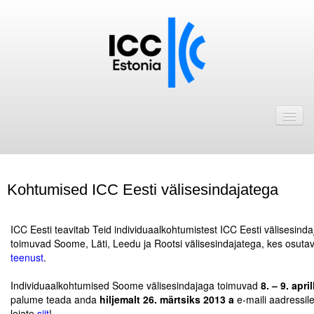
Avaleht
Uudised
Liikmed
Kohtumised ICC Eesti välisesindajatega
ICC Eesti liikmebaas
.
Liikmete pakkumised
ICC Eesti teavitab Teid individuaalkohtumistest ICC Eesti välisesin
toimuvad Soome, Läti, Leedu ja Rootsi välisesindajatega, kes osut
Astu ICC Eesti liikmeks!
teenust
.
.
Individuaalkohtumised Soome välisesindajaga toimuvad
8. – 9. april
Kalender
palume teada anda
hiljemalt 26. märtsiks 2013
a
e-maili aadressil
ICC Eesti
leiate
siit
!