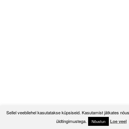
Sellel veebilehel kasutatakse küpsiseid. Kasutamist jätkates nõus
üldtingimustega.
Loe veel
Nõustun