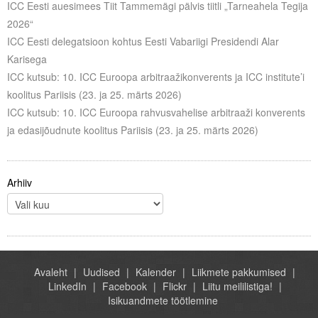
ICC Eesti auesimees Tiit Tammemägi pälvis tiitli „Tarneahela Tegija
2026“
ICC Eesti delegatsioon kohtus Eesti Vabariigi Presidendi Alar
Karisega
ICC kutsub: 10. ICC Euroopa arbitraažikonverents ja ICC institute’i
koolitus Pariisis (23. ja 25. märts 2026)
ICC kutsub: 10. ICC Euroopa rahvusvahelise arbitraaži konverents
ja edasijõudnute koolitus Pariisis (23. ja 25. märts 2026)
Arhiiv
Avaleht
Uudised
Kalender
Liikmete pakkumised
LinkedIn
Facebook
Flickr
Liitu meililistiga!
Isikuandmete töötlemine