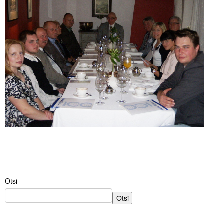
Liitu meililistiga
Oskusteave
Incoterms® 2020
Abimaterjalid
Projektid
Otsi
Otsi