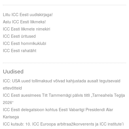
Liitu ICC Eesti uudiskirjaga!
Astu ICC Eesti liikmeks!
ICC Eesti liikmete nimekiri
ICC Eesti üritused
ICC Eesti hommikuklubi
ICC Eesti rahatäht
Uudised
ICC: USA uued tollimaksud võivad kahjustada ausalt tegutsevaid
ettevõtteid
ICC Eesti auesimees Tiit Tammemägi pälvis tiitli „Tarneahela Tegija
2026“
ICC Eesti delegatsioon kohtus Eesti Vabariigi Presidendi Alar
Karisega
ICC kutsub: 10. ICC Euroopa arbitraažikonverents ja ICC institute’i