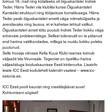
toimus 16. mail ning külaliseks oli õiguskantsler Indrek
Teder. Härra Teder viis klubilisi kurssi Õiguskantsleri
Tegevused
Kantselei struktuuri ning tööjaotuse korraldusega. Härra
Teder peab õiguskantsleri ametit väga mitmekülgseks ja
Publikatsioonid
arendavaks ning lausus, et ei kahetse tehtud valikut.
Õiguskantsleri ameti tõttu puutub Indrek Teder kokku väga
Arvamus
erinevate probleemidega. Sellest tulenevalt on ta pidanud
Viidad
end harima valdkondades, millega ta muidu kokku poleks
puutunud.
Selle hooaja viimase Kella Kuue Klubi raames toimub
ICC WBO
väljasõit Ida-Virumaale. Tegemist on õpetliku-hariva
väljasõiduga looduskaunisse Eesti kirdenurka. Lisainfo
ICC komisjonid
leiate ICC Eesti kodulehelt kalendri vaatest – www.icc-
Digiraamatukogu
estonia.ee.
Juhendid ja väljaanded
ICC Eesti poolt kaunist ning meeldejäävat suve!
Kohtumiseni sügisel!
Videod
Kontakt