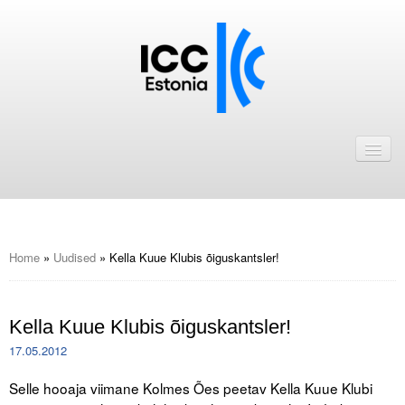
Avaleht
Uudised
Liikmed
ICC Eesti liikmebaas
Home
»
Uudised
»
Kella Kuue Klubis õiguskantsler!
Liikmete pakkumised
Kella Kuue Klubis õiguskantsler!
Astu ICC Eesti liikmeks!
17.05.2012
Kalender
Selle hooaja viimane Kolmes Ões peetav Kella Kuue Klubi
ICC Eesti