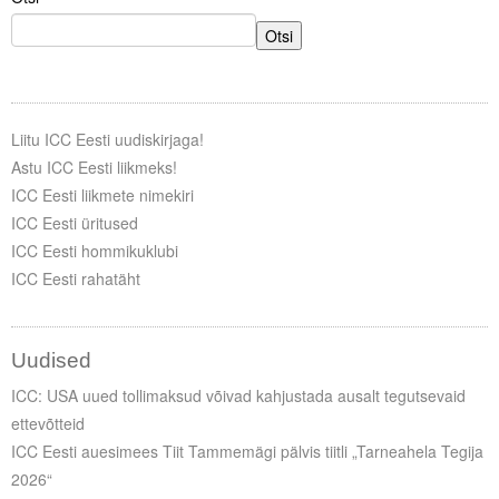
Otsi
Liitu ICC Eesti uudiskirjaga!
Astu ICC Eesti liikmeks!
ICC Eesti liikmete nimekiri
ICC Eesti üritused
ICC Eesti hommikuklubi
ICC Eesti rahatäht
Uudised
ICC: USA uued tollimaksud võivad kahjustada ausalt tegutsevaid
ettevõtteid
ICC Eesti auesimees Tiit Tammemägi pälvis tiitli „Tarneahela Tegija
2026“