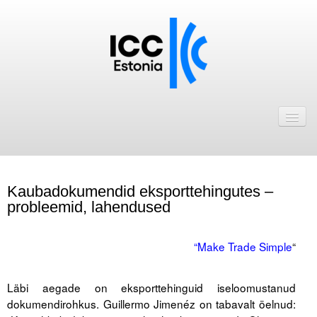
Avaleht
Uudised
Liikmed
Kaubadokumendid eksporttehingutes –
ICC Eesti liikmebaas
probleemid, lahendused
Liikmete pakkumised
.
“Make Trade Simple
“
Astu ICC Eesti liikmeks!
.
Läbi aegade on eksporttehinguid iseloomustanud
Kalender
dokumendirohkus. Guillermo Jimenéz on tabavalt öelnud:
ICC Eesti