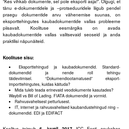
“Kes vihkab dokumente, sel pole eksporti asja!”. Olgugi, et
tänu e-dokumentidele ja –protseduuridele liigub pendel
Tegevused
praegu dokumentide arvu vähenemise suunas, on
eksporttehingutes kaubadokumentide vallas probleeme
Publikatsioonid
piisavalt. Koolituse eesmärgiks on avada
kaubadokumentide vallas valitsevaid seoseid ja anda
Arvamus
praktilisi näpunäiteid.
Viidad
.
Koolituse sisu:
ICC WBO
Eksporttehingud ja kaubadokumendid. Standard-
dokumendid ja nende roll tehingu
ICC komisjonid
täideviimisel. “Dokumendiootamatused” eksport-
importtehingutes, kuidas käituda?
Digiraamatukogu
Mida tuleb teada erinevaid veodokumente kasutades?
Waybill vs Bill of Lading. FIATA dokumendid ja vormid.
Juhendid ja väljaanded
Rahvusvahelisest petturlusest.
IT, internet ja rahvusvahelised kaubandustehingud ning –
Videod
dokumendid. EDI ja EDIFACT
.
Kontakt
Koolitus toimub
ICC Eesti asukohas
6. juunil 2017