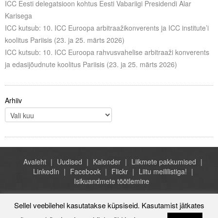
ICC Eesti delegatsioon kohtus Eesti Vabariigi Presidendi Alar
Karisega
ICC kutsub: 10. ICC Euroopa arbitraažikonverents ja ICC institute’i
koolitus Pariisis (23. ja 25. märts 2026)
ICC kutsub: 10. ICC Euroopa rahvusvahelise arbitraaži konverents
ja edasijõudnute koolitus Pariisis (23. ja 25. märts 2026)
Arhiiv
Avaleht
Uudised
Kalender
Liikmete pakkumised
LinkedIn
Facebook
Flickr
Liitu meililistiga!
Isikuandmete töötlemine
Sellel veebilehel kasutatakse küpsiseid. Kasutamist jätkates