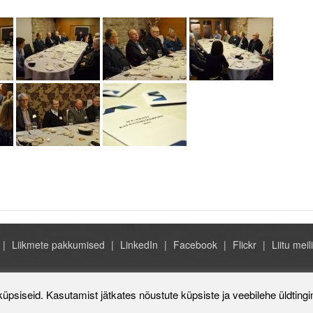
Liikmete pakkumised
LinkedIn
Facebook
Flickr
Liitu meili
Rahvusvaheline Kaubanduskoda 
küpsiseid. Kasutamist jätkates nõustute küpsiste ja veebilehe üldting