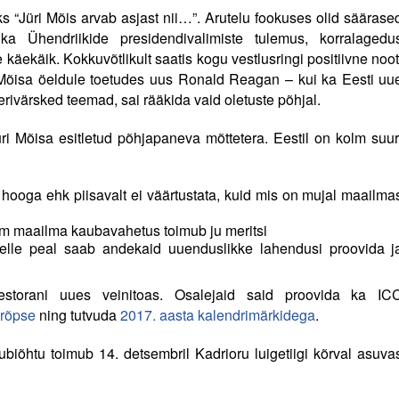
s “Jüri Mõis arvab asjast nii…”. Arutelu fookuses olid säärase
 Ühendriikide presidendivalimiste tulemus, korralagedu
äekäik. Kokkuvõtlikult saatis kogu vestlusringi positiivne noot
 Mõisa öeldule toetudes uus Ronald Reagan – kui ka Eesti uu
erivärsked teemad, sai rääkida vaid oletuste põhjal.
ri Mõisa esitletud põhjapaneva mõttetera. Eestil on kolm suur
hooga ehk piisavalt ei väärtustata, kuid mis on mujal maailma
im maailma kaubavahetus toimub ju meritsi
 kelle peal saab andekaid uuenduslikke lahendusi proovida j
storani uues veinitoas. Osalejaid said proovida ka IC
krõpse
ning tutvuda
2017. aasta kalendrimärkidega
.
biõhtu toimub 14. detsembril Kadrioru luigetiigi kõrval asuva