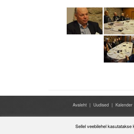
Avaleht
Uudised
Kalender
Sellel veebilehel kasutatakse 