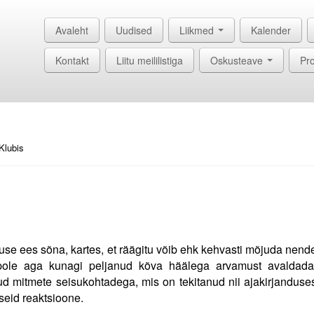
Avaleht
Uudised
Liikmed
Kalender
Kontakt
Liitu meililistiga
Oskusteave
Pro
Klubis
kkuse ees sõna, kartes, et räägitu võib ehk kehvasti mõjuda nend
is pole aga kunagi peljanud kõva häälega arvamust avaldada
ud mitmete seisukohtadega, mis on tekitanud nii ajakirjanduse
seid reaktsioone.