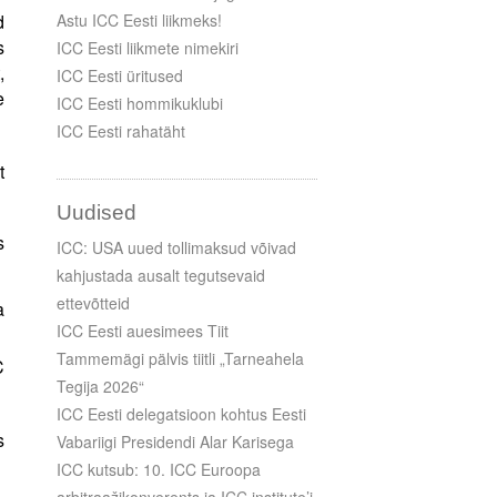
d
Astu ICC Eesti liikmeks!
s
ICC Eesti liikmete nimekiri
,
ICC Eesti üritused
e
ICC Eesti hommikuklubi
ICC Eesti rahatäht
t
Uudised
s
ICC: USA uued tollimaksud võivad
kahjustada ausalt tegutsevaid
ettevõtteid
a
ICC Eesti auesimees Tiit
Tammemägi pälvis tiitli „Tarneahela
C
Tegija 2026“
ICC Eesti delegatsioon kohtus Eesti
s
Vabariigi Presidendi Alar Karisega
ICC kutsub: 10. ICC Euroopa