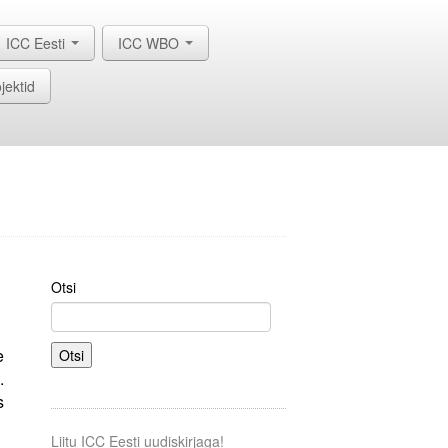
ICC Eesti
ICC WBO
jektid
Otsi
e
Otsi
.
s
Liitu ICC Eesti uudiskirjaga!