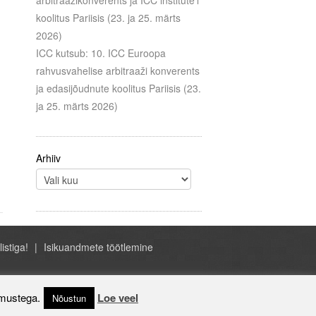
arbitraažikonverents ja ICC institute’i
koolitus Pariisis (23. ja 25. märts
2026)
ICC kutsub: 10. ICC Euroopa
rahvusvahelise arbitraaži konverents
ja edasijõudnute koolitus Pariisis (23.
ja 25. märts 2026)
Arhiiv
listiga!
Isikuandmete töötlemine
- ICC Eesti, A.H. Tammsaare tee 47, Tallinn
Estonia, +372 684 1070, icc@icc-estonia.ee
imustega.
Loe veel
Nõustun