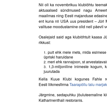
Nii oli ka novembrikuu klubiõhtu teemak
aktuaalsed sündmused nagu Ameerika
maailmas ning Eesti majanduse edasine k
ent kuna nii USA uus president – Jüri
valituse moodustamine olid neil päevil v
Osalejaid said aga klubiõhtult kaasa Jü
rikkust:
puit ehk meie mets, mida esimese 
üpriski haruldane
meri ehk rannajoon, st arvestatava
1,3-miljoniline inimeste kogum,
juurutada
Kella Kuue Klubi kogunes Fahle re
Eesti liikmesfirma
Taarapõllu talu marja
Järgmine, sedapuhku jõuluteemaline klu
Katharinenthali restoranis.