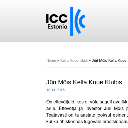
Home
»
Kella Kuue Klubi
»
Jüri Mõis Kella Kuue 
Jüri Mõis Kella Kuue Klubis
18.11.2016
On ettevõtjaid, kes ei võta sageli avali
ärile. Ettevõtja ja investor Jüri Mõ
Teatavasti on ta aastate jooksul esinen
kui ka ühiskonnas tugevaid emotsionaal