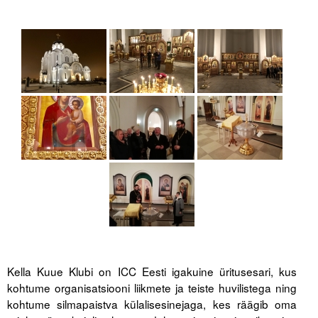
Kella Kuue Klubi on ICC Eesti igakuine üritusesari, kus
kohtume organisatsiooni liikmete ja teiste huvilistega ning
kohtume silmapaistva külalisesinejaga, kes räägib oma