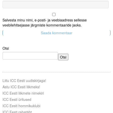
Salvesta minu nimi, e-posti- ja veebiaadress sellesse
veebilehitsejasse järgmiste kommentaaride jaoks.
Otsi
Otsi
Liitu ICC Eesti uudiskirjaga!
Astu ICC Eesti liikmeks!
ICC Eesti liikmete nimekiri
ICC Eesti üritused
ICC Eesti hommikuklubi
ICC Eesti rahatäht