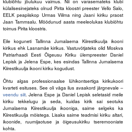
klubiõhtu jõulukuu vaimus. Nii on varasemateks klubi
külalisesinejateks olnud Pirita kloostri preester Vello Salo,
Tegevused
EELK peapiiskop Urmas Viilma ning Jaani kiriku praost
Jaan Tammsalu. Möödunud aasta meeleolukas klubiõhtu
Publikatsioonid
toimus Pirita kloostris.
Arvamus
Eile koguneti Tallinna Jumalaema Kiirestikuulja ikooni
kirikus ehk Lasnamäe kirikus. Vastuvõtjateks olid Moskva
Viidad
Patriarhaadi Eesti Õigeusu Kiriku ülempreester Daniel
Lepisk ja Jelena Espe, kes esindas Tallinna Jumalaema
ICC WBO
Kiirestikuulja ikooni kiriku kogudust.
ICC komisjonid
Õhtu algas professionaalse lühikontsertiga kirikukoori
kvarteti esituses. See oli väga ilus avaakord järgnevale –
Digiraamatukogu
veendu siit
. Jelena Espe ja Daniel Lepisk seletasid meile
Juhendid ja väljaanded
kiriku tekkelugu ja seda, kuidas kirik sai seotuks
Jumalaema Kiirestikuulja ikooniga, saime selgeks ka
Videod
Kiirestikuulja mõistega. Lisaks saime teadmisi kiriku altari,
ikoonide, ruumijaotuse ja õigeusukiriku tseremooniate
Kontakt
kohta.