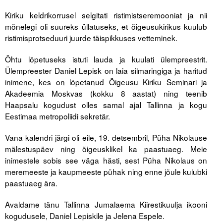
Liitu meililistiga
Kiriku keldrikorrusel selgitati ristimistseremooniat ja nii
Oskusteave
mõnelegi oli suureks üllatuseks, et õigeusukirikus kuulub
ristimisprotseduuri juurde täispikkuses vetteminek.
Incoterms® 2020
Õhtu lõpetuseks istuti lauda ja kuulati ülempreestrit.
Abimaterjalid
Ülempreester Daniel Lepisk on laia silmaringiga ja haritud
inimene, kes on lõpetanud Õigeusu Kiriku Seminari ja
Projektid
Akadeemia Moskvas (kokku 8 aastat) ning teenib
Haapsalu kogudust olles samal ajal Tallinna ja kogu
Eestimaa metropoliidi sekretär.
Vana kalendri järgi oli eile, 19. detsembril, Püha Nikolause
mälestuspäev ning õigeusklikel ka paastuaeg. Meie
inimestele sobis see väga hästi, sest Püha Nikolaus on
meremeeste ja kaupmeeste pühak ning enne jõule kulubki
paastuaeg ära.
Avaldame tänu Tallinna Jumalaema Kiirestikuulja ikooni
kogudusele, Daniel Lepiskile ja Jelena Espele.