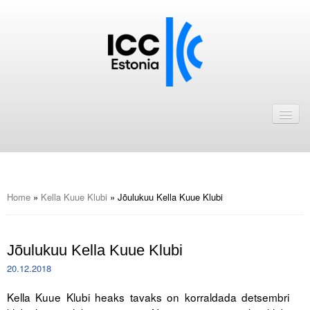
Avaleht
Uudised
Liikmed
ICC Eesti liikmebaas
Home
»
Kella Kuue Klubi
»
Jõulukuu Kella Kuue Klubi
Liikmete pakkumised
Jõulukuu Kella Kuue Klubi
Astu ICC Eesti liikmeks!
20.12.2018
Kalender
Kella Kuue Klubi heaks tavaks on korraldada detsembri
ICC Eesti