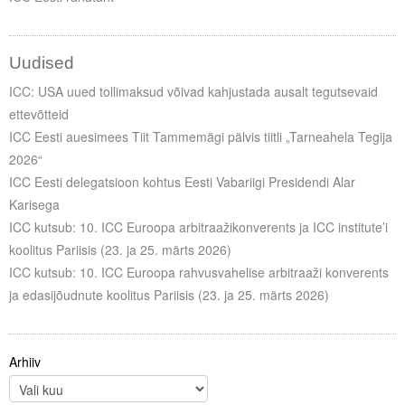
Uudised
ICC: USA uued tollimaksud võivad kahjustada ausalt tegutsevaid
ettevõtteid
ICC Eesti auesimees Tiit Tammemägi pälvis tiitli „Tarneahela Tegija
2026“
ICC Eesti delegatsioon kohtus Eesti Vabariigi Presidendi Alar
Karisega
ICC kutsub: 10. ICC Euroopa arbitraažikonverents ja ICC institute’i
koolitus Pariisis (23. ja 25. märts 2026)
ICC kutsub: 10. ICC Euroopa rahvusvahelise arbitraaži konverents
ja edasijõudnute koolitus Pariisis (23. ja 25. märts 2026)
Arhiiv