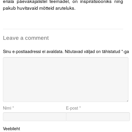
eriala päevakajalistel teemadel, on inspiratsiooniks ning
pakub huvitavaid mõtteid aruteluks.
Leave a comment
Sinu e-postiaadressi ei avaldata.
Nõutavad väljad on tähistatud
*
-ga
Nimi
*
E-post
*
Veebileht