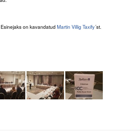
!
. Esinejaks on kavandatud
Martin Villig
Taxify
´st.