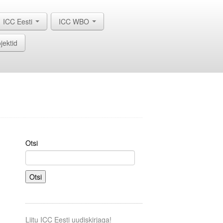
ICC Eesti
ICC WBO
jektid
Otsi
Otsi
Liitu ICC Eesti uudiskirjaga!