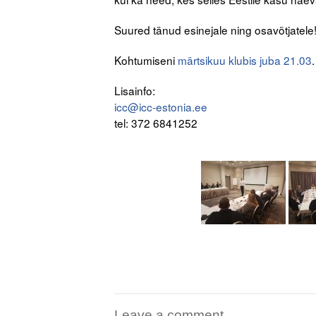
Suured tänud esinejale ning osavõtjatele
Kohtumiseni
märtsikuu klubis juba 21.03
Lisainfo:
icc@icc-estonia.ee
tel: 372 6841252
Leave a comment