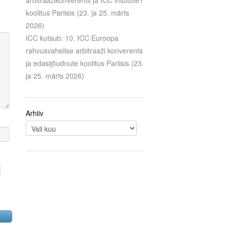
arbitraažikonverents ja ICC institute’i
koolitus Pariisis (23. ja 25. märts
2026)
ICC kutsub: 10. ICC Euroopa
rahvusvahelise arbitraaži konverents
ja edasijõudnute koolitus Pariisis (23.
ja 25. märts 2026)
Arhiiv