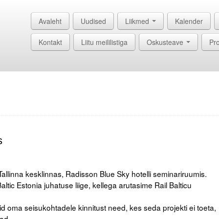
Avaleht
Uudised
Liikmed
Kalender
Kontakt
Liitu meililistiga
Oskusteave
Pro
s
allinna kesklinnas, Radisson Blue Sky hotelli seminariruumis.
altic Estonia juhatuse liige, kellega arutasime Rail Balticu
id oma seisukohtadele kinnitust need, kes seda projekti ei toeta,
vad.