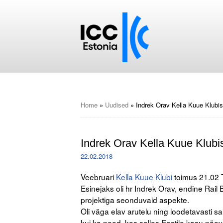
Home
»
Uudised
»
Indrek Orav Kella Kuue Klubis
Indrek Orav Kella Kuue Klubi
22.02.2018
Veebruari
Kella Kuue Klubi
toimus 21.02 T
Esinejaks oli hr Indrek Orav, endine Rail B
projektiga seonduvaid aspekte.
Oli väga elav arutelu ning loodetavasti sa
kui ka need, kes selles Eestile kasu näe