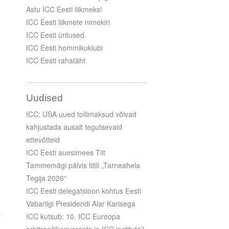
Astu ICC Eesti liikmeks!
ICC Eesti liikmete nimekiri
ICC Eesti üritused
ICC Eesti hommikuklubi
ICC Eesti rahatäht
Uudised
ICC: USA uued tollimaksud võivad
kahjustada ausalt tegutsevaid
ettevõtteid
ICC Eesti auesimees Tiit
Tammemägi pälvis tiitli „Tarneahela
Tegija 2026“
ICC Eesti delegatsioon kohtus Eesti
Vabariigi Presidendi Alar Karisega
ICC kutsub: 10. ICC Euroopa