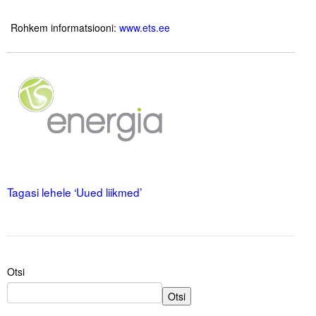
.
Rohkem informatsiooni:
www.ets.ee
Tegevused
.
Publikatsioonid
.
Arvamus
Viidad
ICC WBO
.
.
ICC komisjonid
Tagasi lehele ‘Uued liikmed’
Digiraamatukogu
Juhendid ja väljaanded
Videod
Otsi
Otsi
Kontakt