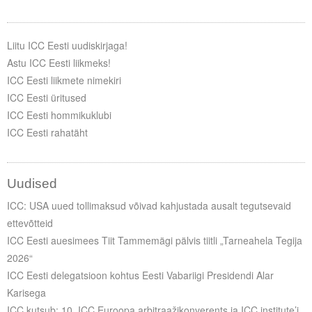
Liitu meililistiga
Oskusteave
Liitu ICC Eesti uudiskirjaga!
Astu ICC Eesti liikmeks!
Incoterms® 2020
ICC Eesti liikmete nimekiri
Abimaterjalid
ICC Eesti üritused
ICC Eesti hommikuklubi
Projektid
ICC Eesti rahatäht
Uudised
ICC: USA uued tollimaksud võivad kahjustada ausalt tegutsevaid
ettevõtteid
ICC Eesti auesimees Tiit Tammemägi pälvis tiitli „Tarneahela Tegija
2026“
ICC Eesti delegatsioon kohtus Eesti Vabariigi Presidendi Alar
Karisega
ICC kutsub: 10. ICC Euroopa arbitraažikonverents ja ICC institute’i