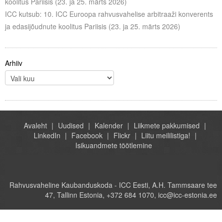
koolitus Pariisis (23. ja 25. märts 2026)
ICC kutsub: 10. ICC Euroopa rahvusvahelise arbitraaži konverents
ja edasijõudnute koolitus Pariisis (23. ja 25. märts 2026)
Arhiiv
Avaleht
Uudised
Kalender
Liikmete pakkumised
LinkedIn
Facebook
Flickr
Liitu meililistiga!
Isikuandmete töötlemine
Rahvusvaheline Kaubanduskoda - ICC Eesti, A.H. Tammsaare tee
47, Tallinn Estonia, +372 684 1070, icc@icc-estonia.ee