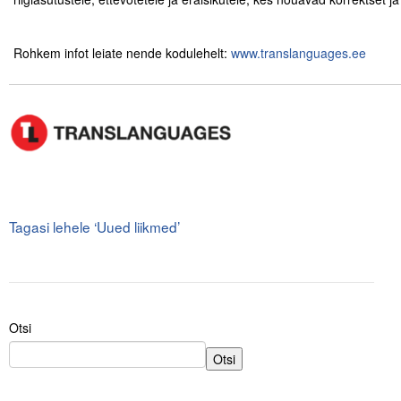
.
.
Tegevused
Rohkem infot leiate nende kodulehelt:
www.translanguages.ee
.
Publikatsioonid
.
Arvamus
Viidad
ICC WBO
.
Tagasi lehele ‘Uued liikmed’
ICC komisjonid
Digiraamatukogu
Juhendid ja väljaanded
Otsi
Videod
Otsi
Kontakt