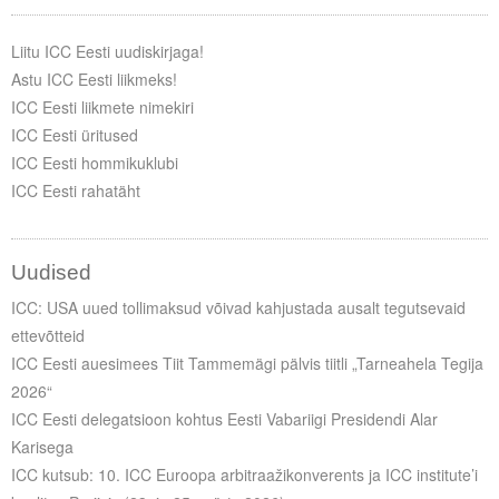
Liitu meililistiga
Liitu ICC Eesti uudiskirjaga!
Oskusteave
Astu ICC Eesti liikmeks!
ICC Eesti liikmete nimekiri
Incoterms® 2020
ICC Eesti üritused
Abimaterjalid
ICC Eesti hommikuklubi
ICC Eesti rahatäht
Projektid
Uudised
ICC: USA uued tollimaksud võivad kahjustada ausalt tegutsevaid
ettevõtteid
ICC Eesti auesimees Tiit Tammemägi pälvis tiitli „Tarneahela Tegija
2026“
ICC Eesti delegatsioon kohtus Eesti Vabariigi Presidendi Alar
Karisega
ICC kutsub: 10. ICC Euroopa arbitraažikonverents ja ICC institute’i