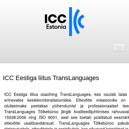
Avaleht
Uudised
Liikmed
ICC Eestiga liitus TransLanguages
ICC Eesti liikmebaas
.
Liikmete pakkumised
ICC Eestiga liitus osaühing TransLanguages, kes osutab laias v
erinevates keelekombinatsioonides. Ettevõtte missiooniks on
Astu ICC Eesti liikmeks!
oluliseimaks peetakse pühendumist ja professionaalset tee
TransLanguages Tõlkebüroo järgib kvaliteedijuhtimises rahvusva
15038:2006 ning ISO 9001, sest see toetab püstitatud eesmärkid
Kalender
ettevõtte usaldusväärsust. TransLanguages Tõlkebüroo pakub 
ICC Eesti
riigiasutustele, ettevõtetele ja eraisikutele, kes nõuavad korrektset ja