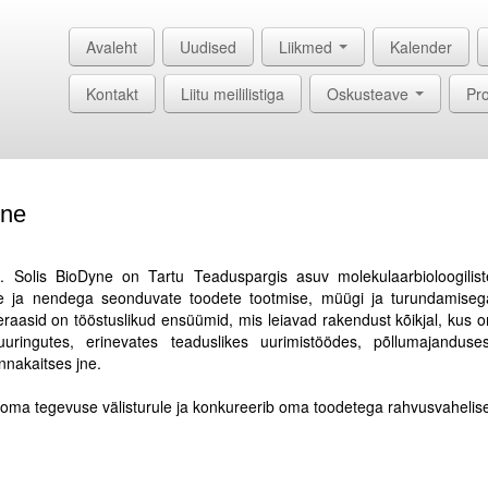
Avaleht
Uudised
Liikmed
Kalender
Kontakt
Liitu meililistiga
Oskusteave
Pro
yne
e. Solis BioDyne on Tartu Teaduspargis asuv molekulaarbioloogilist
e ja nendega seonduvate toodete tootmise, müügi ja turundamiseg
raasid on tööstuslikud ensüümid, mis leiavad rakendust kõikjal, kus o
uuringutes, erinevates teaduslikes uurimistöödes, põllumajanduses
nnakaitses jne.
oma tegevuse välisturule ja konkureerib oma toodetega rahvusvahelise