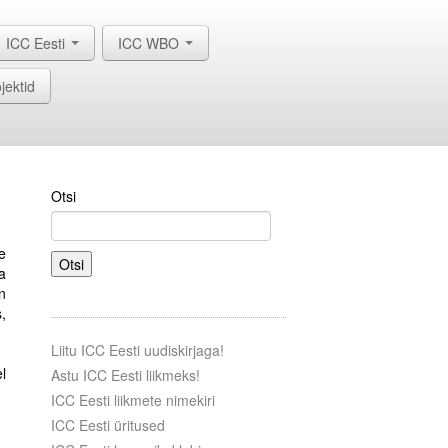
ICC Eesti
ICC WBO
jektid
Otsi
e
Otsi
a
n
,
Liitu ICC Eesti uudiskirjaga!
l
Astu ICC Eesti liikmeks!
ICC Eesti liikmete nimekiri
ICC Eesti üritused