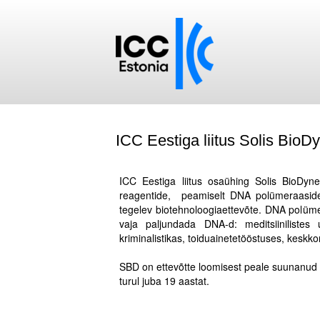
ICC Eestiga liitus Solis BioD
.
ICC Eestiga liitus osaühing Solis BioDyn
reagentide, peamiselt DNA polümeraasid
tegelev biotehnoloogiaettevõte. DNA polüme
vaja paljundada DNA-d: meditsiinilistes 
kriminalistikas, toiduainetetööstuses, keskko
.
SBD on ettevõtte loomisest peale suunanud 
turul juba 19 aastat.
.
.