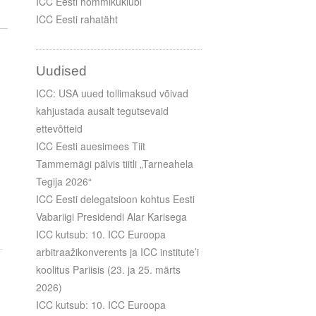
ICC Eesti hommikuklubi
ICC Eesti rahatäht
Uudised
ICC: USA uued tollimaksud võivad
kahjustada ausalt tegutsevaid
ettevõtteid
ICC Eesti auesimees Tiit
Tammemägi pälvis tiitli „Tarneahela
Tegija 2026“
ICC Eesti delegatsioon kohtus Eesti
Vabariigi Presidendi Alar Karisega
ICC kutsub: 10. ICC Euroopa
arbitraažikonverents ja ICC institute’i
koolitus Pariisis (23. ja 25. märts
2026)
ICC kutsub: 10. ICC Euroopa