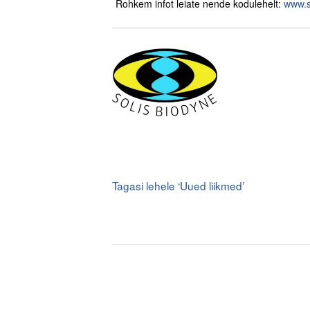
Rohkem infot leiate nende kodulehelt:
www.s
.
.
.
.
Tagasi lehele ‘Uued liikmed’
.