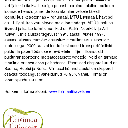
tarbijale kindla kvaliteediga puhast toorainet, oluline meile on
loomade heaolu ja nende kasvatamine veisele täiesti
Tegevused
loomulikus keskkonnas – rohumaal. MTÜ Liivimaa Lihavesel
on 11 liiget, kes varustavad meid loomadega. MTÜ juhatuse
Publikatsioonid
liikmed ja ka ise farmi omanikud on Katrin Noorkõiv ja Airi
Külvet. , mis alustas tegevust 1991. aastal. Alates 1994.
Arvamus
aastast alustas ettevõte ehituslike metallkonstruktsioonide
tootmisega. 2000. aastal toodeti esimesed transportöörliinid
Viidad
puidu- ja paberitööstuse ettevõtetele. Hiljem lisandusid
puidutransportöörid metsatööstusettevõtetele. Neid on tarnitud
ICC WBO
maailma erinevatesse paikadesse. Peamised eksporditurud on
Soome, Rootsi ja Norra. Viimasel kümnel aastal on ekspordi
ICC komisjonid
osakaal toodangust vaheldunud 70-95% vahel. Firmal on
tootmispinda 1600 m².
Digiraamatukogu
.
Rohkem informatsiooni:
www.liivimaalihaveis.ee
Juhendid ja väljaanded
.
.
Videod
Kontakt