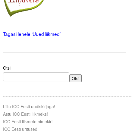
Liitu meililistiga
Oskusteave
.
.
Incoterms® 2020
Tagasi lehele ‘Uued liikmed’
Abimaterjalid
Projektid
Otsi
Otsi
Liitu ICC Eesti uudiskirjaga!
Astu ICC Eesti liikmeks!
ICC Eesti liikmete nimekiri
ICC Eesti üritused