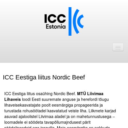
Avaleht
Uudised
Liikmed
ICC Eestiga liitus Nordic Beef
ICC Eesti liikmebaas
.
Liikmete pakkumised
ICC Eestiga liitus osaühing Nordic Beef.
MTÜ Liivimaa
Lihaveis
loodi Eesti suuremate anguse ja herefordi tõugu
Astu ICC Eesti liikmeks!
lihaveisekasvatajate poolt eesmärgiga propageerida ja
turustada rohusöötadel kasvatatud veiste liha. Liikmete karjad
asuvad ajaloolistel Liivimaa aladel ja on mahetunnustusega –
Kalender
loomadele ei söödeta tavapõllumajndusest pärit
ICC Eesti
söödalisandeid ega teravilja. Meie eesmärgiks on pakkuda