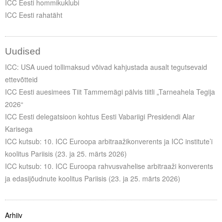
ICC Eesti hommikuklubi
ICC Eesti rahatäht
Uudised
ICC: USA uued tollimaksud võivad kahjustada ausalt tegutsevaid
ettevõtteid
ICC Eesti auesimees Tiit Tammemägi pälvis tiitli „Tarneahela Tegija
2026“
ICC Eesti delegatsioon kohtus Eesti Vabariigi Presidendi Alar
Karisega
ICC kutsub: 10. ICC Euroopa arbitraažikonverents ja ICC institute’i
koolitus Pariisis (23. ja 25. märts 2026)
ICC kutsub: 10. ICC Euroopa rahvusvahelise arbitraaži konverents
ja edasijõudnute koolitus Pariisis (23. ja 25. märts 2026)
Arhiiv