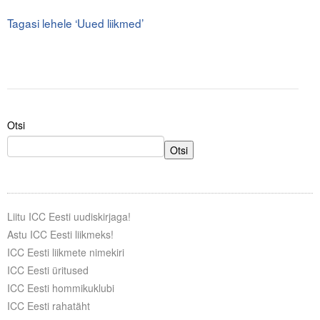
.
Tagasi lehele ‘Uued liikmed’
Tegevused
.
Publikatsioonid
Arvamus
Viidad
Otsi
ICC WBO
Otsi
ICC komisjonid
Digiraamatukogu
Liitu ICC Eesti uudiskirjaga!
Astu ICC Eesti liikmeks!
Juhendid ja väljaanded
ICC Eesti liikmete nimekiri
Videod
ICC Eesti üritused
ICC Eesti hommikuklubi
Kontakt
ICC Eesti rahatäht