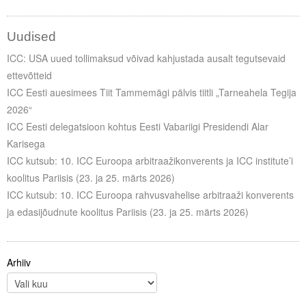
Liitu meililistiga
Oskusteave
Uudised
ICC: USA uued tollimaksud võivad kahjustada ausalt tegutsevaid
Incoterms® 2020
ettevõtteid
Abimaterjalid
ICC Eesti auesimees Tiit Tammemägi pälvis tiitli „Tarneahela Tegija
2026“
Projektid
ICC Eesti delegatsioon kohtus Eesti Vabariigi Presidendi Alar
Karisega
ICC kutsub: 10. ICC Euroopa arbitraažikonverents ja ICC institute’i
koolitus Pariisis (23. ja 25. märts 2026)
ICC kutsub: 10. ICC Euroopa rahvusvahelise arbitraaži konverents
ja edasijõudnute koolitus Pariisis (23. ja 25. märts 2026)
Arhiiv