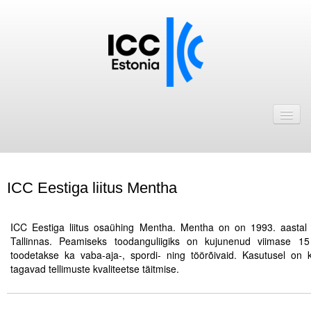
Avaleht
Uudised
Liikmed
ICC Eestiga liitus Mentha
ICC Eesti liikmebaas
.
Liikmete pakkumised
ICC Eestiga liitus osaühing Mentha. Mentha on on 1993. aastal
Tallinnas. Peamiseks toodanguliigiks on kujunenud viimase 15
Astu ICC Eesti liikmeks!
toodetakse ka vaba-aja-, spordi- ning töörõivaid. Kasutusel o
tagavad tellimuste kvaliteetse täitmise.
.
Kalender
.
ICC Eesti