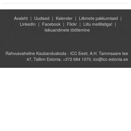
Avaleht
Uudised
Kalender
Liikmete pakkumised
LinkedIn
Facebook
Flickr
Liitu meililistiga!
Isikuandmete töötlemine
Rahvusvaheline Kaubanduskoda - ICC Eesti, A.H. Tammsaare tee
47, Tallinn Estonia, +372 684 1070, icc@icc-estonia.ee