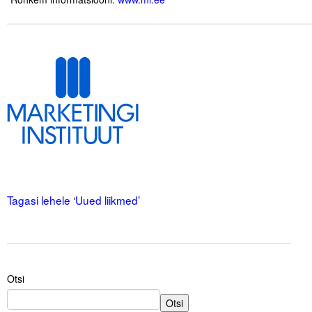
.
Tegevused
.
.
Publikatsioonid
Arvamus
Viidad
ICC WBO
.
.
ICC komisjonid
.
Tagasi lehele ‘Uued liikmed’
Digiraamatukogu
Juhendid ja väljaanded
Videod
Otsi
Kontakt
Otsi