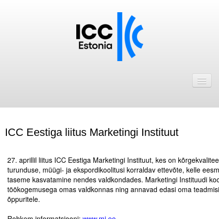
Avaleht
Uudised
Liikmed
ICC Eestiga liitus Marketingi Instituut
ICC Eesti liikmebaas
.
Liikmete pakkumised
27. aprillil liitus ICC Eestiga Marketingi Instituut, kes on kõrgekvaliteedi
turunduse, müügi- ja ekspordikoolitusi korraldav ettevõte, kelle eesm
Astu ICC Eesti liikmeks!
taseme kasvatamine nendes valdkondades. Marketingi Instituudi koolit
töökogemusega omas valdkonnas ning annavad edasi oma teadmisi j
õppuritele.
Kalender
.
ICC Eesti
Rohkem informatsiooni:
www.mi.ee