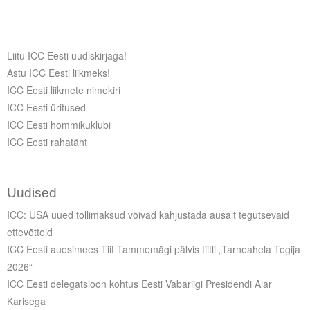
Liitu meililistiga
Oskusteave
Liitu ICC Eesti uudiskirjaga!
Incoterms® 2020
Astu ICC Eesti liikmeks!
ICC Eesti liikmete nimekiri
Abimaterjalid
ICC Eesti üritused
ICC Eesti hommikuklubi
Projektid
ICC Eesti rahatäht
Uudised
ICC: USA uued tollimaksud võivad kahjustada ausalt tegutsevaid
ettevõtteid
ICC Eesti auesimees Tiit Tammemägi pälvis tiitli „Tarneahela Tegija
2026“
ICC Eesti delegatsioon kohtus Eesti Vabariigi Presidendi Alar
Karisega