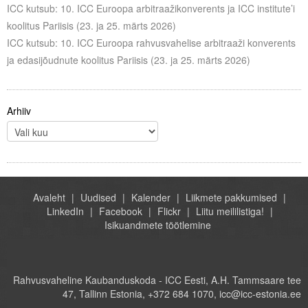
ICC kutsub: 10. ICC Euroopa arbitraažikonverents ja ICC institute’i
koolitus Pariisis (23. ja 25. märts 2026)
ICC kutsub: 10. ICC Euroopa rahvusvahelise arbitraaži konverents
ja edasijõudnute koolitus Pariisis (23. ja 25. märts 2026)
Arhiiv
Avaleht
Uudised
Kalender
Liikmete pakkumised
LinkedIn
Facebook
Flickr
Liitu meililistiga!
Isikuandmete töötlemine
Rahvusvaheline Kaubanduskoda - ICC Eesti, A.H. Tammsaare tee
47, Tallinn Estonia, +372 684 1070, icc@icc-estonia.ee