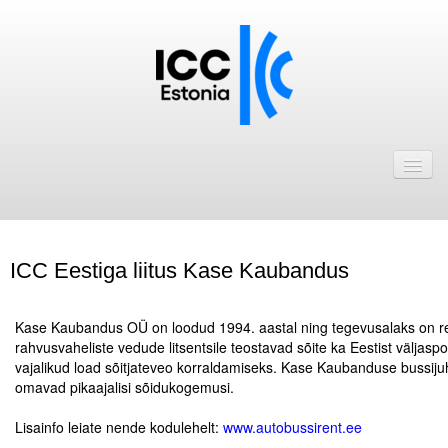
Avaleht
Uudised
Liikmed
ICC Eestiga liitus Kase Kaubandus
ICC Eesti liikmebaas
.
Liikmete pakkumised
Kase Kaubandus OÜ on loodud 1994. aastal ning tegevusalaks on rei
rahvusvaheliste vedude litsentsile teostavad sõite ka Eestist väljas
Astu ICC Eesti liikmeks!
vajalikud load sõitjateveo korraldamiseks. Kase Kaubanduse bussijuh
omavad pikaajalisi sõidukogemusi.
.
Kalender
Lisainfo leiate nende kodulehelt:
www.autobussirent.ee
ICC Eesti
.