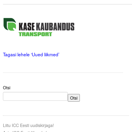
.
Tegevused
.
Publikatsioonid
Arvamus
.
.
Viidad
Tagasi lehele ‘Uued liikmed’
ICC WBO
ICC komisjonid
Digiraamatukogu
Otsi
Otsi
Juhendid ja väljaanded
Videod
Kontakt
Liitu ICC Eesti uudiskirjaga!