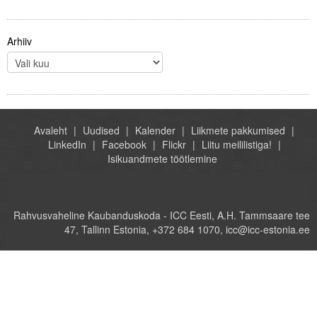
Arhiiv
Avaleht
Uudised
Kalender
Liikmete pakkumised
LinkedIn
Facebook
Flickr
Liitu meililistiga!
Isikuandmete töötlemine
Rahvusvaheline Kaubanduskoda - ICC Eesti, A.H. Tammsaare tee
47, Tallinn Estonia, +372 684 1070, icc@icc-estonia.ee