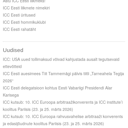
Astu ICC Eesti liikmeks!
Liitu meililistiga
ICC Eesti liikmete nimekiri
Oskusteave
ICC Eesti üritused
ICC Eesti hommikuklubi
Incoterms® 2020
ICC Eesti rahatäht
Abimaterjalid
Uudised
Projektid
ICC: USA uued tollimaksud võivad kahjustada ausalt tegutsevaid
ettevõtteid
ICC Eesti auesimees Tiit Tammemägi pälvis tiitli „Tarneahela Tegija
2026“
ICC Eesti delegatsioon kohtus Eesti Vabariigi Presidendi Alar
Karisega
ICC kutsub: 10. ICC Euroopa arbitraažikonverents ja ICC institute’i
koolitus Pariisis (23. ja 25. märts 2026)
ICC kutsub: 10. ICC Euroopa rahvusvahelise arbitraaži konverents
ja edasijõudnute koolitus Pariisis (23. ja 25. märts 2026)