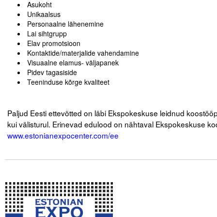
Asukoht
Unikaalsus
Tegevused
Personaalne lähenemine
Lai sihtgrupp
Publikatsioonid
Elav promotsioon
Kontaktide/materjalide vahendamine
Arvamus
Visuaalne elamus- väljapanek
Pidev tagasiside
Viidad
Teeninduse kõrge kvaliteet
.
ICC WBO
Paljud Eesti ettevõtted on läbi Ekspokeskuse leidnud koostööpa
kui välisturul. Erinevad edulood on nähtaval Ekspokeskuse ko
ICC komisjonid
www.estonianexpocenter.com/ee
Digiraamatukogu
.
Juhendid ja väljaanded
.
.
Videod
Kontakt