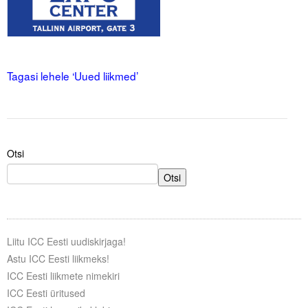
Liitu meililistiga
Oskusteave
.
.
Incoterms® 2020
Tagasi lehele ‘Uued liikmed’
Abimaterjalid
Projektid
Otsi
Otsi
Liitu ICC Eesti uudiskirjaga!
Astu ICC Eesti liikmeks!
ICC Eesti liikmete nimekiri
ICC Eesti üritused