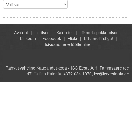
Avaleht
Uudised
Kalender
Liikmete pakkumised
LinkedIn
Facebook
Flickr
Liitu meililistiga!
Isikuandmete töötlemine
Rahvusvaheline Kaubanduskoda - ICC Eesti, A.H. Tammsaare tee
47, Tallinn Estonia, +372 684 1070, icc@icc-estonia.ee