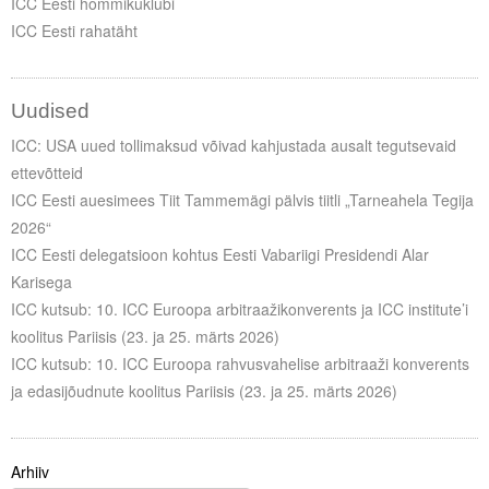
ICC Eesti hommikuklubi
ICC Eesti rahatäht
Uudised
ICC: USA uued tollimaksud võivad kahjustada ausalt tegutsevaid
ettevõtteid
ICC Eesti auesimees Tiit Tammemägi pälvis tiitli „Tarneahela Tegija
2026“
ICC Eesti delegatsioon kohtus Eesti Vabariigi Presidendi Alar
Karisega
ICC kutsub: 10. ICC Euroopa arbitraažikonverents ja ICC institute’i
koolitus Pariisis (23. ja 25. märts 2026)
ICC kutsub: 10. ICC Euroopa rahvusvahelise arbitraaži konverents
ja edasijõudnute koolitus Pariisis (23. ja 25. märts 2026)
Arhiiv