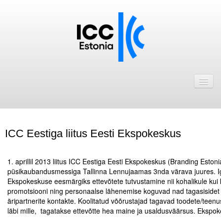
Avaleht
Uudised
Liikmed
ICC Eestiga liitus Eesti Ekspokeskus
ICC Eesti liikmebaas
.
Liikmete pakkumised
1. aprillil 2013 liitus ICC Eestiga Eesti Ekspokeskus (Branding Eston
püsikaubandusmessiga Tallinna Lennujaamas 3nda värava juures. I
Astu ICC Eesti liikmeks!
Ekspokeskuse eesmärgiks ettevõtete tutvustamine nii kohalikule kui ka
promotsiooni ning personaalse lähenemise koguvad nad tagasisidet ni
äripartnerite kontakte. Koolitatud võõrustajad tagavad toodete/teenu
Kalender
läbi mille, tagatakse ettevõtte hea maine ja usaldusväärsus. Ekspo
ICC Eesti