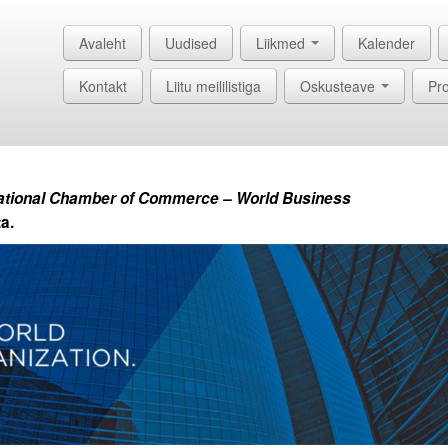
Avaleht
Uudised
Liikmed
Kalender
Kontakt
Liitu meililistiga
Oskusteave
Pro
national Chamber of Commerce – World Business
ta.