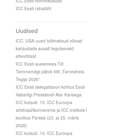
ICC Eesti hommikuklubi
ICC Eesti rahatäht
Uudised
ICC: USA uued tollimaksud võivad
kahjustada ausalt tegutsevaid
ettevõtteid
ICC Eesti auesimees Tiit
Tammemägi pälvis tiitli „Tarneahela
Tegija 2026“
ICC Eesti delegatsioon kohtus Eesti
Vabariigi Presidendi Alar Karisega
ICC kutsub: 10. ICC Euroopa
arbitraažikonverents ja ICC institute’i
koolitus Pariisis (23. ja 25. märts
2026)
ICC kutsub: 10. ICC Euroopa