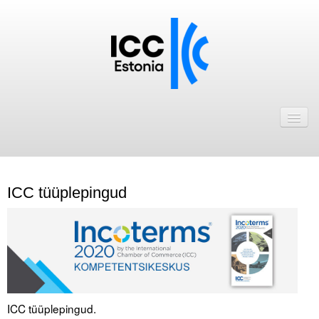
Avaleht
Uudised
Liikmed
ICC tüüplepingud
ICC Eesti liikmebaas
Liikmete pakkumised
Astu ICC Eesti liikmeks!
Kalender
ICC tüüplepingud.
ICC Eesti