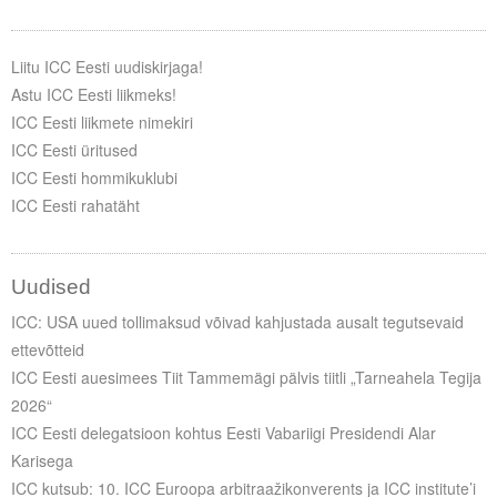
Liitu ICC Eesti uudiskirjaga!
Astu ICC Eesti liikmeks!
ICC Eesti liikmete nimekiri
ICC Eesti üritused
ICC Eesti hommikuklubi
ICC Eesti rahatäht
Uudised
ICC: USA uued tollimaksud võivad kahjustada ausalt tegutsevaid
ettevõtteid
ICC Eesti auesimees Tiit Tammemägi pälvis tiitli „Tarneahela Tegija
2026“
ICC Eesti delegatsioon kohtus Eesti Vabariigi Presidendi Alar
Karisega
ICC kutsub: 10. ICC Euroopa arbitraažikonverents ja ICC institute’i