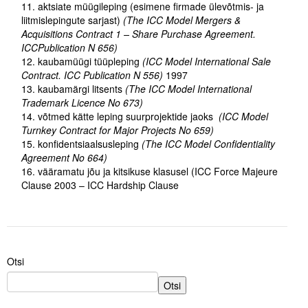
aktsiate müügileping (esimene firmade ülevõtmis- ja
Liitu meililistiga
liitmislepingute sarjast)
(The ICC Model Mergers &
Oskusteave
Acquisitions Contract 1 – Share Purchase Agreement.
ICCPublication N 656)
kaubamüügi tüüpleping
(ICC Model International Sale
Incoterms® 2020
Contract. ICC Publication N 556)
1997
kaubamärgi litsents
(The ICC Model International
Abimaterjalid
Trademark Licence No 673)
võtmed kätte leping suurprojektide jaoks
(ICC Model
Projektid
Turnkey Contract for Major Projects No 659)
konfidentsiaalsusleping
(The ICC Model Confidentiality
Agreement No 664)
vääramatu jõu ja kitsikuse klasusel (ICC Force Majeure
Clause 2003 – ICC Hardship Clause
Otsi
Otsi