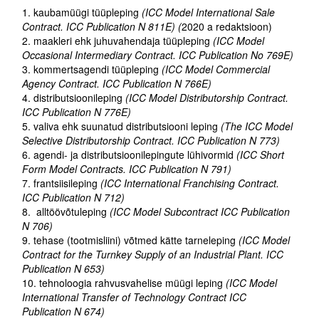
kaubamüügi tüüpleping
(ICC Model International Sale
Contract. ICC Publication N 811E) (
2020 a redaktsioon)
Tegevused
maakleri ehk juhuvahendaja tüüpleping
(ICC Model
Occasional Intermediary Contract. ICC Publication No 769E)
Publikatsioonid
kommertsagendi tüüpleping
(ICC Model Commercial
Agency Contract. ICC Publication N 766E)
Arvamus
distributsioonileping
(ICC Model Distributorship Contract.
ICC Publication N 776E)
Viidad
valiva ehk suunatud distributsiooni leping
(The ICC Model
Selective Distributorship Contract. ICC Publication N 773)
ICC WBO
agendi- ja distributsioonilepingute lühivormid
(ICC Short
Form Model Contracts. ICC Publication N 791)
frantsiisileping
(ICC International Franchising Contract.
ICC komisjonid
ICC Publication N 712)
Digiraamatukogu
alltöövõtuleping
(
ICC Model Subcontract ICC Publication
N 706)
Juhendid ja väljaanded
tehase (tootmisliini) võtmed kätte tarneleping
(ICC Model
Contract for the Turnkey Supply of an Industrial Plant. ICC
Videod
Publication N 653)
tehnoloogia rahvusvahelise müügi leping
(
ICC Model
International Transfer of Technology Contract ICC
Kontakt
Publication N 674)