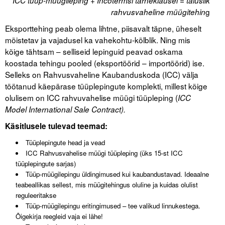
ICC tüüp-müügileping + Incotermsi tarneklausel = täiuslik
g
rahvusvaheline müügitehin
Tegevused
Eksporttehing peab olema lihtne, piisavalt täpne, üheselt
mõistetav ja vajadusel ka vahekohtu-kõlblik. Ning mis
Publikatsioonid
kõige tähtsam – selliseid lepinguid peavad oskama
Arvamus
koostada tehingu pooled (eksportöörid – importöörid) ise.
Selleks on Rahvusvaheline Kaubanduskoda (ICC) välja
Viidad
töötanud käepärase tüüplepingute komplekti, millest kõige
olulisem on ICC rahvuvahelise müügi tüüpleping (
ICC
ICC WBO
Model International Sale Contract).
Käsitlusele tulevad teemad:
ICC komisjonid
Tüüplepingute head ja vead
Digiraamatukogu
ICC Rahvusvahelise müügi tüüpleping (üks 15-st ICC
tüüplepingute sarjas)
Juhendid ja väljaanded
Tüüp-müügilepingu üldingimused kui kaubandustavad. Ideaalne
teabeallikas sellest, mis müügitehingus oluline ja kuidas olulist
Videod
reguleeritakse
Tüüp-müügilepingu eritingimused – tee valikud linnukestega.
Kontakt
Õigekirja reegleid vaja ei lähe!