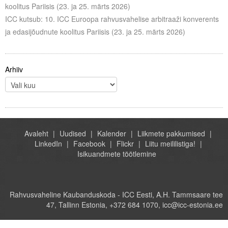
koolitus Pariisis (23. ja 25. märts 2026)
ICC kutsub: 10. ICC Euroopa rahvusvahelise arbitraaži konverents
ja edasijõudnute koolitus Pariisis (23. ja 25. märts 2026)
Arhiiv
Avaleht
Uudised
Kalender
Liikmete pakkumised
LinkedIn
Facebook
Flickr
Liitu meililistiga!
Isikuandmete töötlemine
Rahvusvaheline Kaubanduskoda - ICC Eesti, A.H. Tammsaare tee
47, Tallinn Estonia, +372 684 1070, icc@icc-estonia.ee