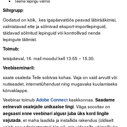
Teeme lepingu valmis
Liitu meililistiga
:
Sihtgrupp
Oskusteave
Oodatud on kõik, kes igapäevatöös peavad läbirääkimisi,
valmistavad ette ja sõlmivad eksport-importlepinguid,
Incoterms® 2020
täidavad sõlmitud lepinguid või kontrollivad nende
Abimaterjalid
lepingute täitmist.
Toimub:
Projektid
teisipäeval, 16. mail moodul kell 13.55 – 15.30.
Veebiseminaril:
saate osaleda Teile sobivas kohas. Vaja on vaid arvutit või
nutiseadet, internetiühendust ning mugavaks kuulamiseks
kõrvaklappe.
Veebinar toimub
keskkonnas.
Adobe Connect
Saadame
. Väga soovitav on
eelnevalt osalejaile unikaalse lingi
aegsasti enne veebinari algust juba üks kord lingile
, et maha laadida ja installida rakendus (üldiselt
vajutada
vajab see adminstraatori õigusi), mis videosilla võimalikuks