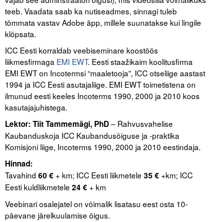
teeb. Vaadata saab ka nutiseadmes, sinnagi tuleb
tõmmata vastav Adobe äpp, millele suunatakse kui lingile
klõpsata.
ICC Eesti korraldab veebiseminare koostöös
liikmesfirmaga
EMI EWT
. Eesti staažikaim koolitusfirma
EMI EWT on Incotermsi “maaletooja”, ICC otseliige aastast
1994 ja ICC Eesti asutajaliige. EMI EWT toimetistena on
ilmunud eesti keeles Incoterms 1990, 2000 ja 2010 koos
kasutajajuhistega.
– Rahvusvahelise
Lektor: Tiit Tammemägi, PhD
Kaubanduskoja ICC Kaubandusõiguse ja -praktika
Komisjoni liige, Incoterms 1990, 2000 ja 2010 eestindaja.
Hinnad:
Tavahind
+ km; ICC Eesti liikmetele
+km; ICC
60 €
35 €
Eesti kuldliikmetele
+ km
24 €
Veebinari osalejatel on võimalik lisatasu eest osta 10-
päevane järelkuulamise õigus.