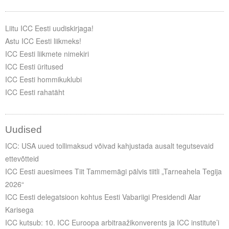
Liitu ICC Eesti uudiskirjaga!
Astu ICC Eesti liikmeks!
ICC Eesti liikmete nimekiri
ICC Eesti üritused
ICC Eesti hommikuklubi
ICC Eesti rahatäht
Uudised
ICC: USA uued tollimaksud võivad kahjustada ausalt tegutsevaid
ettevõtteid
ICC Eesti auesimees Tiit Tammemägi pälvis tiitli „Tarneahela Tegija
2026“
ICC Eesti delegatsioon kohtus Eesti Vabariigi Presidendi Alar
Karisega
ICC kutsub: 10. ICC Euroopa arbitraažikonverents ja ICC institute’i