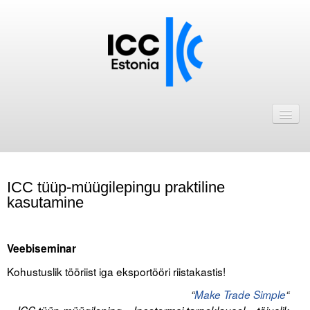
Avaleht
Uudised
Liikmed
ICC tüüp-müügilepingu praktiline
ICC Eesti liikmebaas
kasutamine
Liikmete pakkumised
Veebiseminar
Astu ICC Eesti liikmeks!
Kohustuslik tööriist iga eksportööri riistakastis!
Kalender
“
Make Trade Simple
“
ICC Eesti