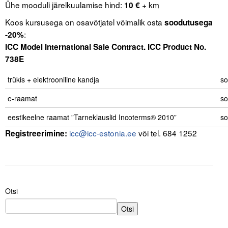
Ühe mooduli järelkuulamise hind:
+ km
10 €
Koos kursusega on osavõtjatel võimalik osta
soodutusega
:
-20%
ICC Model International Sale Contract. ICC Product No.
738E
trükis + elektrooniline kandja
so
e-raamat
so
eestikeelne raamat ”Tarneklauslid Incoterms® 2010”
so
icc@icc-estonia.ee
või tel. 684 1252
Registreerimine:
Otsi
Otsi