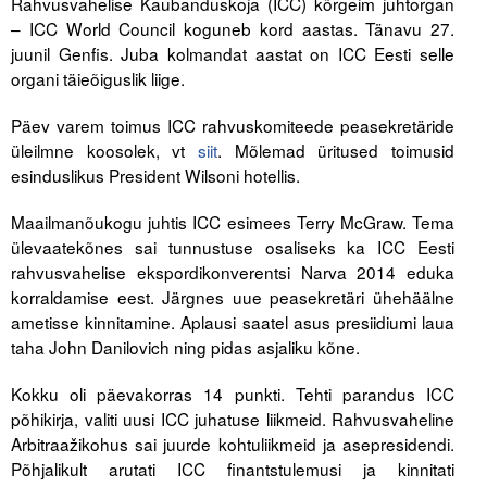
Rahvusvahelise Kaubanduskoja (ICC) kõrgeim juhtorgan
– ICC World Council koguneb kord aastas. Tänavu 27.
Tegevused
juunil Genfis. Juba kolmandat aastat on ICC Eesti selle
organi täieõiguslik liige.
Publikatsioonid
Päev varem toimus ICC rahvuskomiteede peasekretäride
Arvamus
üleilmne koosolek, vt
siit
. Mõlemad üritused toimusid
esinduslikus President Wilsoni hotellis.
Viidad
Maailmanõukogu juhtis ICC esimees Terry McGraw. Tema
ICC WBO
ülevaatekõnes sai tunnustuse osaliseks ka ICC Eesti
rahvusvahelise ekspordikonverentsi Narva 2014 eduka
ICC komisjonid
korraldamise eest. Järgnes uue peasekretäri ühehäälne
ametisse kinnitamine. Aplausi saatel asus presiidiumi laua
Digiraamatukogu
taha John Danilovich ning pidas asjaliku kõne.
Juhendid ja väljaanded
Kokku oli päevakorras 14 punkti. Tehti parandus ICC
Videod
põhikirja, valiti uusi ICC juhatuse liikmeid. Rahvusvaheline
Arbitraažikohus sai juurde kohtuliikmeid ja asepresidendi.
Kontakt
Põhjalikult arutati ICC finantstulemusi ja kinnitati