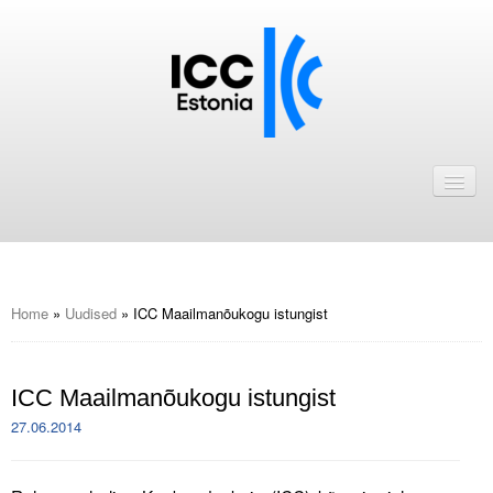
Avaleht
Uudised
Liikmed
ICC Eesti liikmebaas
Home
»
Uudised
»
ICC Maailmanõukogu istungist
Liikmete pakkumised
ICC Maailmanõukogu istungist
Astu ICC Eesti liikmeks!
27.06.2014
Kalender
ICC Eesti