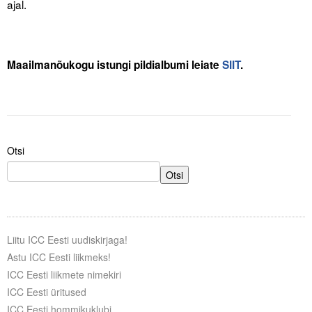
ajal.
.
Maailmanõukogu istungi pildialbumi leiate
SIIT
.
Otsi
Otsi
Liitu ICC Eesti uudiskirjaga!
Astu ICC Eesti liikmeks!
ICC Eesti liikmete nimekiri
ICC Eesti üritused
ICC Eesti hommikuklubi