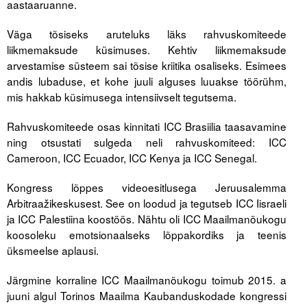
aastaaruanne.
Liitu meililistiga
Väga tõsiseks aruteluks läks rahvuskomiteede
Oskusteave
liikmemaksude küsimuses. Kehtiv liikmemaksude
arvestamise süsteem sai tõsise kriitika osaliseks. Esimees
Incoterms® 2020
andis lubaduse, et kohe juuli alguses luuakse töörühm,
Abimaterjalid
mis hakkab küsimusega intensiivselt tegutsema.
Projektid
Rahvuskomiteede osas kinnitati ICC Brasiilia taasavamine
ning otsustati sulgeda neli rahvuskomiteed: ICC
Cameroon, ICC Ecuador, ICC Kenya ja ICC Senegal.
Kongress lõppes videoesitlusega Jeruusalemma
Arbitraažikeskusest. See on loodud ja tegutseb ICC Iisraeli
ja ICC Palestiina koostöös. Nähtu oli ICC Maailmanõukogu
koosoleku emotsionaalseks lõppakordiks ja teenis
üksmeelse aplausi.
Järgmine korraline ICC Maailmanõukogu toimub 2015. a
juuni algul Torinos Maailma Kaubanduskodade kongressi