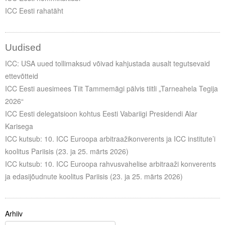
ICC Eesti rahatäht
Uudised
ICC: USA uued tollimaksud võivad kahjustada ausalt tegutsevaid
ettevõtteid
ICC Eesti auesimees Tiit Tammemägi pälvis tiitli „Tarneahela Tegija
2026“
ICC Eesti delegatsioon kohtus Eesti Vabariigi Presidendi Alar
Karisega
ICC kutsub: 10. ICC Euroopa arbitraažikonverents ja ICC institute’i
koolitus Pariisis (23. ja 25. märts 2026)
ICC kutsub: 10. ICC Euroopa rahvusvahelise arbitraaži konverents
ja edasijõudnute koolitus Pariisis (23. ja 25. märts 2026)
Arhiiv