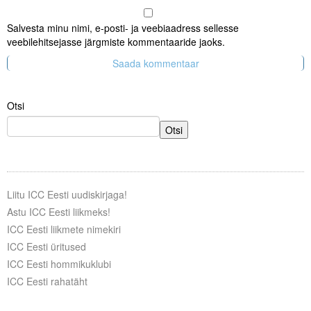
Salvesta minu nimi, e-posti- ja veebiaadress sellesse
veebilehitsejasse järgmiste kommentaaride jaoks.
Otsi
Otsi
Liitu ICC Eesti uudiskirjaga!
Astu ICC Eesti liikmeks!
ICC Eesti liikmete nimekiri
ICC Eesti üritused
ICC Eesti hommikuklubi
ICC Eesti rahatäht