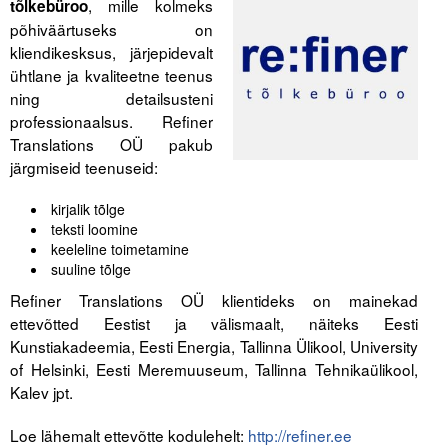
, mille kolmeks
tõlkebüroo
põhiväärtuseks on
Tegevused
kliendikesksus, järjepidevalt
ühtlane ja kvaliteetne teenus
Publikatsioonid
ning detailsusteni
professionaalsus. Refiner
Arvamus
Translations OÜ pakub
Viidad
järgmiseid teenuseid:
kirjalik tõlge
ICC WBO
teksti loomine
keeleline toimetamine
ICC komisjonid
suuline tõlge
Digiraamatukogu
Refiner Translations OÜ klientideks on mainekad
ettevõtted Eestist ja välismaalt, näiteks Eesti
Juhendid ja väljaanded
Kunstiakadeemia, Eesti Energia, Tallinna Ülikool, University
of Helsinki, Eesti Meremuuseum, Tallinna Tehnikaülikool,
Videod
Kalev jpt.
Kontakt
Loe lähemalt ettevõtte kodulehelt:
http://refiner.ee