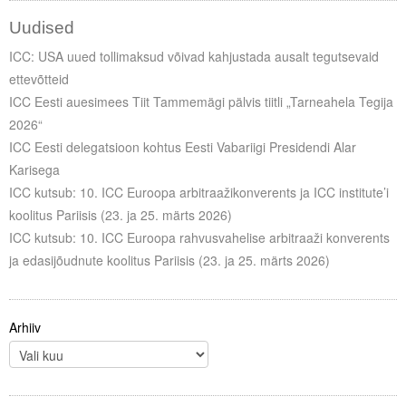
Uudised
ICC: USA uued tollimaksud võivad kahjustada ausalt tegutsevaid
ettevõtteid
ICC Eesti auesimees Tiit Tammemägi pälvis tiitli „Tarneahela Tegija
2026“
ICC Eesti delegatsioon kohtus Eesti Vabariigi Presidendi Alar
Karisega
ICC kutsub: 10. ICC Euroopa arbitraažikonverents ja ICC institute’i
koolitus Pariisis (23. ja 25. märts 2026)
ICC kutsub: 10. ICC Euroopa rahvusvahelise arbitraaži konverents
ja edasijõudnute koolitus Pariisis (23. ja 25. märts 2026)
Arhiiv