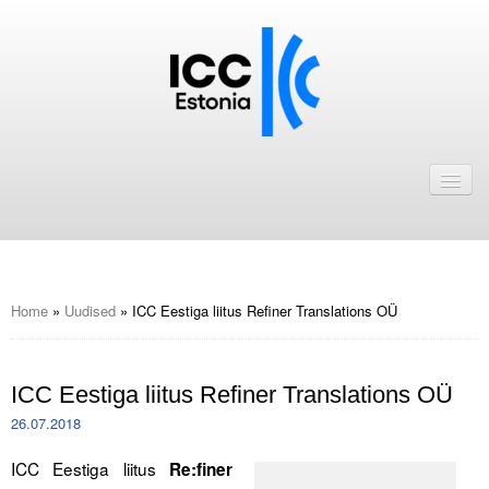
Avaleht
Uudised
Liikmed
ICC Eesti liikmebaas
Home
»
Uudised
»
ICC Eestiga liitus Refiner Translations OÜ
Liikmete pakkumised
ICC Eestiga liitus Refiner Translations OÜ
Astu ICC Eesti liikmeks!
26.07.2018
Kalender
ICC Eestiga liitus
Re:finer
ICC Eesti