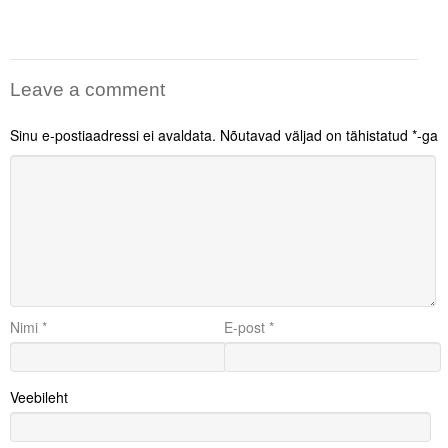
Liitu meililistiga
Oskusteave
Leave a comment
Incoterms® 2020
Abimaterjalid
Sinu e-postiaadressi ei avaldata.
Nõutavad väljad on tähistatud
*
-ga
Projektid
Nimi
*
E-post
*
Veebileht