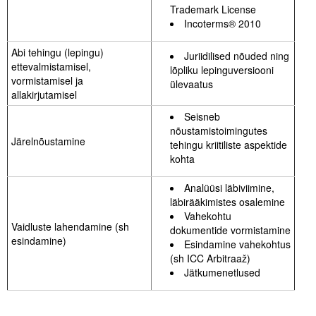
Trademark License
Incoterms® 2010
Abi tehingu (lepingu)
Juriidilised nõuded ning
ettevalmistamisel,
lõpliku lepinguversiooni
vormistamisel ja
ülevaatus
allakirjutamisel
Seisneb
nõustamistoimingutes
Järelnõustamine
tehingu kriitiliste aspektide
kohta
Analüüsi läbiviimine,
läbirääkimistes osalemine
Vahekohtu
Vaidluste lahendamine (sh
dokumentide vormistamine
esindamine)
Esindamine vahekohtus
(sh ICC Arbitraaž)
Jätkumenetlused