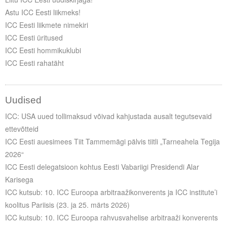
Astu ICC Eesti liikmeks!
ICC Eesti liikmete nimekiri
ICC Eesti üritused
ICC Eesti hommikuklubi
ICC Eesti rahatäht
Uudised
ICC: USA uued tollimaksud võivad kahjustada ausalt tegutsevaid
ettevõtteid
ICC Eesti auesimees Tiit Tammemägi pälvis tiitli „Tarneahela Tegija
2026“
ICC Eesti delegatsioon kohtus Eesti Vabariigi Presidendi Alar
Karisega
ICC kutsub: 10. ICC Euroopa arbitraažikonverents ja ICC institute’i
koolitus Pariisis (23. ja 25. märts 2026)
ICC kutsub: 10. ICC Euroopa rahvusvahelise arbitraaži konverents