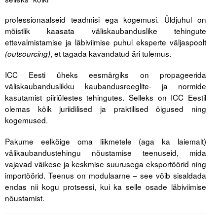
Liitu meililistiga
professionaalseid teadmisi ega kogemusi.
Üldjuhul on
Oskusteave
mõistlik kaasata väliskaubanduslike tehingute
ettevalmistamise ja läbiviimise puhul eksperte väljaspoolt
Incoterms® 2020
, et tagada kavandatud äri tulemus.
(outsourcing)
Abimaterjalid
ICC Eesti üheks eesmärgiks on propageerida
väliskaubanduslikku kaubandusreeglite- ja normide
Projektid
kasutamist piiriülestes tehingutes. Selleks on ICC Eestil
olemas kõik juriidilised ja praktilised õigused ning
kogemused.
Pakume eelkõige oma liikmetele (aga ka laiemalt)
välikaubandustehingu nõustamise teenuseid, mida
vajavad väikese ja keskmise suurusega eksportöörid ning
importöörid. Teenus on modulaarne – see võib sisaldada
endas nii kogu protsessi, kui ka selle osade läbiviimise
nõustamist.