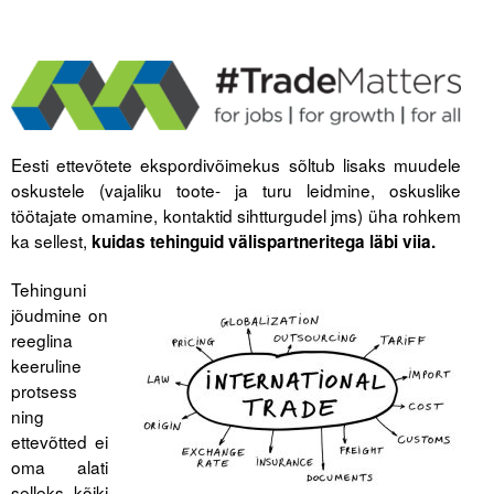
Tegevused
Publikatsioonid
Arvamus
Eesti ettevõtete ekspordivõimekus sõltub lisaks muudele
Viidad
oskustele (vajaliku toote- ja turu leidmine, oskuslike
töötajate omamine, kontaktid sihtturgudel jms) üha rohkem
ICC WBO
ka sellest,
kuidas tehinguid välispartneritega läbi viia.
ICC komisjonid
Tehinguni
jõudmine on
Digiraamatukogu
reeglina
keeruline
Juhendid ja väljaanded
protsess
Videod
ning
ettevõtted ei
oma alati
Kontakt
selleks kõiki