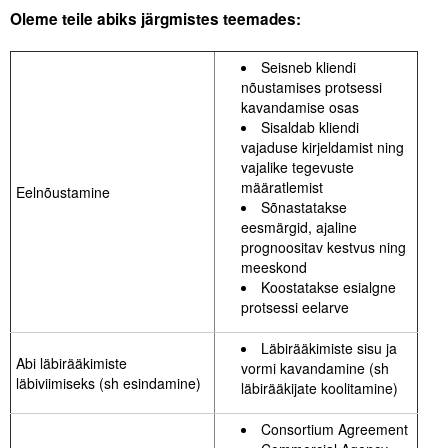
Oleme teile abiks järgmistes teemades:
Seisneb kliendi
nõustamises protsessi
kavandamise osas
Sisaldab kliendi
vajaduse kirjeldamist ning
vajalike tegevuste
määratlemist
Eelnõustamine
Sõnastatakse
eesmärgid, ajaline
prognoositav kestvus ning
meeskond
Koostatakse esialgne
protsessi eelarve
Läbirääkimiste sisu ja
Abi läbirääkimiste
vormi kavandamine (sh
läbiviimiseks (sh esindamine)
läbirääkijate koolitamine)
Consortium Agreement