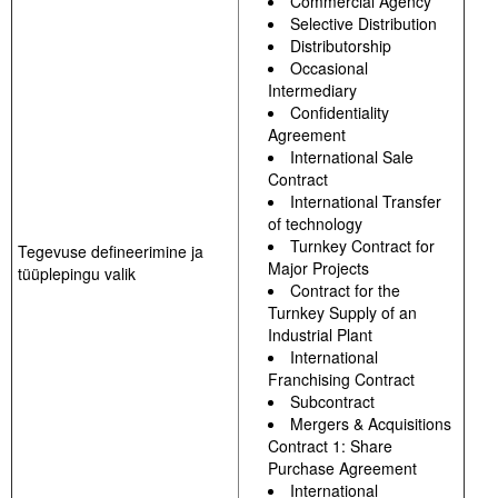
Commercial Agency
Selective Distribution
Distributorship
Occasional
Intermediary
Confidentiality
Agreement
International Sale
Contract
International Transfer
of technology
Turnkey Contract for
Tegevuse defineerimine ja
Major Projects
tüüplepingu valik
Contract for the
Turnkey Supply of an
Industrial Plant
International
Franchising Contract
Subcontract
Mergers & Acquisitions
Contract 1: Share
Purchase Agreement
International