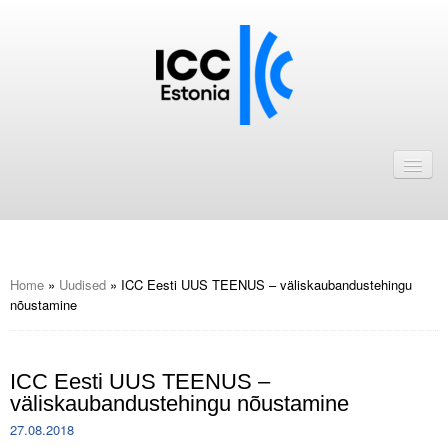
Avaleht
Uudised
Liikmed
ICC Eesti liikmebaas
Home
»
Uudised
»
ICC Eesti UUS TEENUS – väliskaubandustehingu
nõustamine
Liikmete pakkumised
Astu ICC Eesti liikmeks!
ICC Eesti UUS TEENUS –
väliskaubandustehingu nõustamine
Kalender
27.08.2018
ICC Eesti