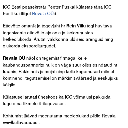
ICC Eesti peasekretär Peeter Puskai külastas täna ICC
Tegevused
Eesti kuldliiget
Revala OÜ
d.
Publikatsioonid
Ettevõtte omanik ja tegevjuht hr
tegi huvitava
Rein Viilu
tagasivaate ettevõtte ajaloole ja iseloomustas
Arvamus
hetkeolukorda. Arutati valdkonna üldiseid arenguid ning
olukorda eksporditurgudel.
Viidad
näol on tegemist firmaga, kelle
Revala OÜ
ICC WBO
kaubanduspartnerite hulk on väga suur olles esindatud nt
Iraanis, Pakistanis ja mujal ning kelle kogemused mitmel
ICC komisjonid
kontinendil tegutsemisel on märkimisväärsed ja eeskujuks
kõigile.
Digiraamatukogu
Juhendid ja väljaanded
Külastusel arutati üheskoos ka ICC võimalusi pakkuda
tuge oma liikmete äritegevuses.
Videod
Kohtumist jäävad meenutama meeleolukad pildid Revala
Kontakt
raud
kullavaradest: