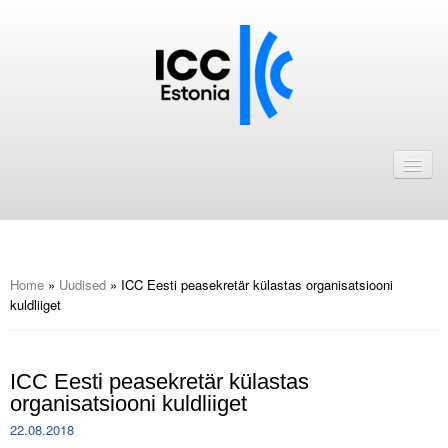
Avaleht
Uudised
Liikmed
ICC Eesti liikmebaas
Home
»
Uudised
»
ICC Eesti peasekretär külastas organisatsiooni
kuldliiget
Liikmete pakkumised
Astu ICC Eesti liikmeks!
ICC Eesti peasekretär külastas
organisatsiooni kuldliiget
Kalender
22.08.2018
ICC Eesti