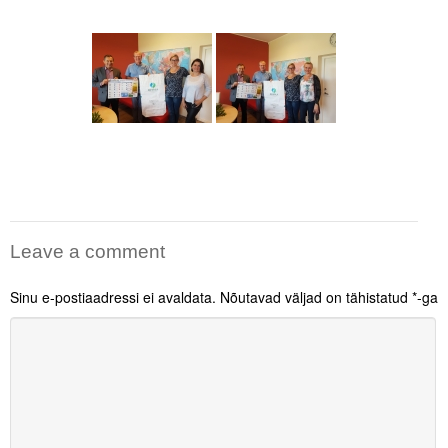
Liitu meililistiga
Oskusteave
Incoterms® 2020
Abimaterjalid
Projektid
Leave a comment
Sinu e-postiaadressi ei avaldata.
Nõutavad väljad on tähistatud
*
-ga