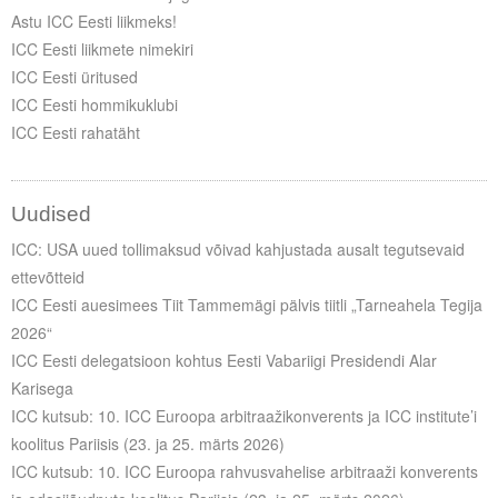
Astu ICC Eesti liikmeks!
ICC Eesti liikmete nimekiri
ICC Eesti üritused
ICC Eesti hommikuklubi
ICC Eesti rahatäht
Uudised
ICC: USA uued tollimaksud võivad kahjustada ausalt tegutsevaid
ettevõtteid
ICC Eesti auesimees Tiit Tammemägi pälvis tiitli „Tarneahela Tegija
2026“
ICC Eesti delegatsioon kohtus Eesti Vabariigi Presidendi Alar
Karisega
ICC kutsub: 10. ICC Euroopa arbitraažikonverents ja ICC institute’i
koolitus Pariisis (23. ja 25. märts 2026)
ICC kutsub: 10. ICC Euroopa rahvusvahelise arbitraaži konverents