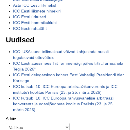
Astu ICC Eesti liikmeks!
ICC Eesti liikmete nimekiri
ICC Eesti üritused
ICC Eesti hommikuklubi
ICC Eesti rahatäht
Uudised
ICC: USA uued tollimaksud võivad kahjustada ausalt
tegutsevaid ettevõtteid
ICC Eesti auesimees Tiit Tammemägi pälvis tiitli „Tarneahela
Tegija 2026“
ICC Eesti delegatsioon kohtus Eesti Vabariigi Presidendi Alar
Karisega
ICC kutsub: 10. ICC Euroopa arbitraažikonverents ja ICC
institute’i koolitus Pariisis (23. ja 25. märts 2026)
ICC kutsub: 10. ICC Euroopa rahvusvahelise arbitraaži
konverents ja edasijõudnute koolitus Pariisis (23. ja 25.
märts 2026)
Arhiiv