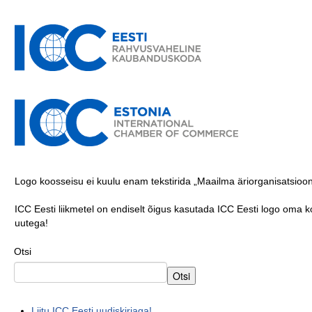
.
.
Oskusteave
Projektid
.
.
.
.
.
Logo koosseisu ei kuulu enam tekstirida „Maailma äriorganisatsioon
.
ICC Eesti liikmetel on endiselt õigus kasutada ICC Eesti logo oma
uutega!
.
Otsi
Otsi
Liitu ICC Eesti uudiskirjaga!