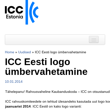
Avaleht
Uudised
Home
»
Uudised
»
ICC Eesti logo ümbervahetamine
ICC Eesti logo
Liikmed
ümbervahetamine
Kalender
ICC Eesti
10.01.2014
.
ICC WBO
Tähelepanu! Rahvusvaheline Kaubanduskoda – ICC on otsustanud k
.
Kontakt
ICC rahvuskomiteedele on tehtud ülesandeks kasutada uut logo kod
jaanuarist 2014
. ICC Eestil on kaks logo varianti:
Liitu meililistiga