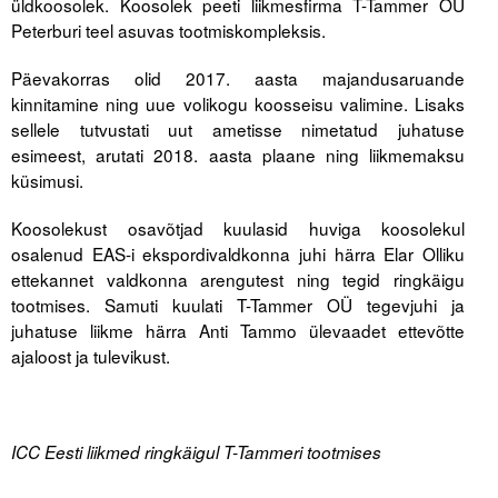
üldkoosolek. Koosolek peeti liikmesfirma T-Tammer OÜ
Peterburi teel asuvas tootmiskompleksis.
Tegevused
Päevakorras olid 2017. aasta majandusaruande
Publikatsioonid
kinnitamine ning uue volikogu koosseisu valimine. Lisaks
sellele tutvustati uut ametisse nimetatud juhatuse
Arvamus
esimeest, arutati 2018. aasta plaane ning liikmemaksu
küsimusi.
Viidad
Koosolekust osavõtjad kuulasid huviga koosolekul
ICC WBO
osalenud EAS-i ekspordivaldkonna juhi härra Elar Olliku
ettekannet valdkonna arengutest ning tegid ringkäigu
ICC komisjonid
tootmises. Samuti kuulati T-Tammer OÜ tegevjuhi ja
juhatuse liikme härra Anti Tammo ülevaadet ettevõtte
Digiraamatukogu
ajaloost ja tulevikust.
Juhendid ja väljaanded
Videod
ICC Eesti liikmed ringkäigul T-Tammeri tootmises
Kontakt