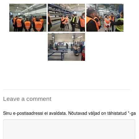
Liitu meililistiga
Oskusteave
Incoterms® 2020
Abimaterjalid
Projektid
Leave a comment
Sinu e-postiaadressi ei avaldata.
Nõutavad väljad on tähistatud
*
-ga