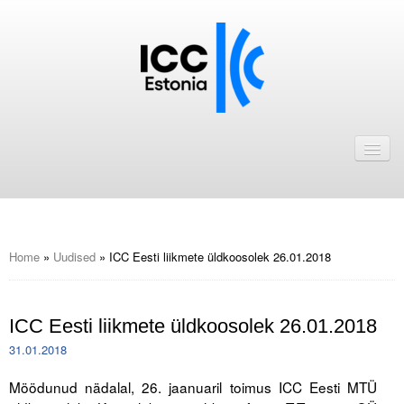
Avaleht
Uudised
Liikmed
ICC Eesti liikmebaas
Home
»
Uudised
»
ICC Eesti liikmete üldkoosolek 26.01.2018
Liikmete pakkumised
ICC Eesti liikmete üldkoosolek 26.01.2018
Astu ICC Eesti liikmeks!
31.01.2018
Kalender
Möödunud nädalal, 26. jaanuaril toimus ICC Eesti MTÜ
ICC Eesti