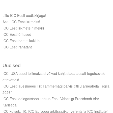
Liitu ICC Eesti uudiskirjaga!
Astu ICC Eesti liikmeks!
ICC Eesti liikmete nimekiri
ICC Eesti üritused
ICC Eesti hommikuklubi
ICC Eesti rahatäht
Uudised
ICC: USA uued tollimaksud võivad kahjustada ausalt tegutsevaid
ettevõtteid
ICC Eesti auesimees Tiit Tammemägi pälvis tiitli „Tarneahela Tegija
2026“
ICC Eesti delegatsioon kohtus Eesti Vabariigi Presidendi Alar
Karisega
ICC kutsub: 10. ICC Euroopa arbitraažikonverents ja ICC institute’i