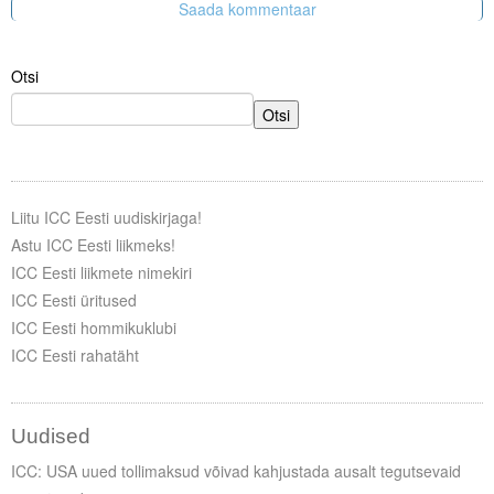
Otsi
Otsi
Liitu ICC Eesti uudiskirjaga!
Astu ICC Eesti liikmeks!
ICC Eesti liikmete nimekiri
ICC Eesti üritused
ICC Eesti hommikuklubi
ICC Eesti rahatäht
Uudised
ICC: USA uued tollimaksud võivad kahjustada ausalt tegutsevaid