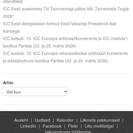
ettevõtteid
ICC Eesti auesimees Tiit Tammemägi pälvis tiitli „Tarneahela Tegija
2026“
ICC Eesti delegatsioon kohtus Eesti Vabariigi Presidendi Alar
Karisega
ICC kutsub: 10. ICC Euroopa arbitraažikonverents ja ICC institute’i
koolitus Pariisis (23. ja 25. märts 2026)
ICC kutsub: 10. ICC Euroopa rahvusvahelise arbitraaži konverents
ja edasijõudnute koolitus Pariisis (23. ja 25. märts 2026)
Arhiiv
Avaleht
Uudised
Kalender
Liikmete pakkumised
LinkedIn
Facebook
Flickr
Liitu meililistiga!
Isikuandmete töötlemine