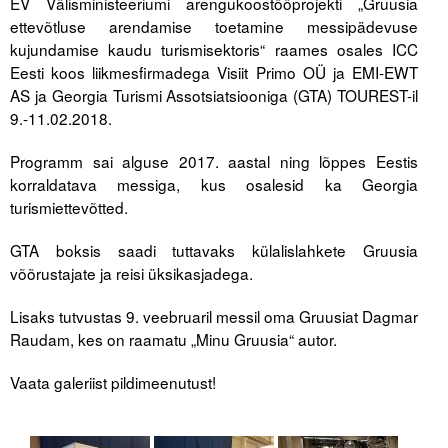
EV Välisministeeriumi arengukoostööprojekti „Gruusia
ettevõtluse arendamise toetamine messipädevuse
Tegevused
kujundamise kaudu turismisektoris“ raames osales ICC
Eesti koos liikmesfirmadega Visiit Primo OÜ ja EMI-EWT
Publikatsioonid
AS ja Georgia Turismi Assotsiatsiooniga (GTA) TOUREST-il
9.-11.02.2018.
Arvamus
Programm sai alguse 2017. aastal ning lõppes Eestis
Viidad
korraldatava messiga, kus osalesid ka Georgia
turismiettevõtted.
ICC WBO
GTA boksis saadi tuttavaks külalislahkete Gruusia
ICC komisjonid
võõrustajate ja reisi üksikasjadega.
Digiraamatukogu
Lisaks tutvustas 9. veebruaril messil oma Gruusiat Dagmar
Juhendid ja väljaanded
Raudam, kes on raamatu „Minu Gruusia“ autor.
Videod
Vaata galeriist pildimeenutust!
Kontakt