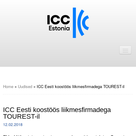
Avaleht
Uudised
Liikmed
ICC Eesti liikmebaas
Home
»
Uudised
»
ICC Eesti koostöös liikmesfirmadega TOUREST-il
Liikmete pakkumised
ICC Eesti koostöös liikmesfirmadega
Astu ICC Eesti liikmeks!
TOUREST-il
Kalender
12.02.2018
ICC Eesti