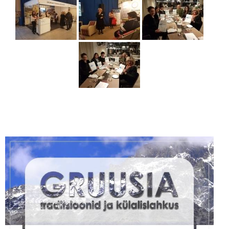
Liitu meililistiga
Oskusteave
Incoterms® 2020
Abimaterjalid
Projektid