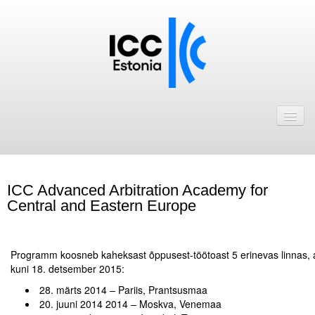
Avaleht
Uudised
Liikmed
ICC Advanced Arbitration Academy for
ICC Eesti liikmebaas
Central and Eastern Europe
Liikmete pakkumised
.
Astu ICC Eesti liikmeks!
Programm koosneb kaheksast õppusest-töötoast 5 erinevas linnas,
kuni 18. detsember 2015:
Kalender
28. märts 2014 – Pariis, Prantsusmaa
20. juuni 2014 2014 – Moskva, Venemaa
ICC Eesti