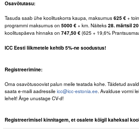
Osavõtutasu:
Liitu meililistiga
.
Oskusteave
Tasuda saab ühe koolituskorra kaupa, maksumus
+ toi
625 €
programmi maksumus on
+ km. Näiteks
5000 €
28. märtsil 2
Incoterms® 2020
koolituspäeva hinnaks on
(625 + 19,6% Prantsusma
747,50 €
.
Abimaterjalid
ICC Eesti liikmetele kehtib 5%-ne soodustus!
.
Projektid
.
Registreerimine:
.
Oma osavõtusoovist palun meile teatada kohe. Täidetud aval
saata e-maili aadressile
icc@icc-estonia.ee
. Avalduse vormi lei
lehelt! Ärge unustage CV-d!
.
.
Registreerimisel kinnitagem, et osalete kõigil kaheksal koo
.