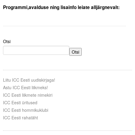
.
Programmi,avalduse ning lisainfo leiate alljärgnevalt:
Otsi
Otsi
Liitu ICC Eesti uudiskirjaga!
Astu ICC Eesti liikmeks!
ICC Eesti liikmete nimekiri
ICC Eesti üritused
ICC Eesti hommikuklubi
ICC Eesti rahatäht