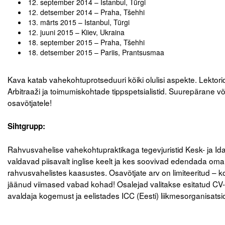
12. september 2014 – Istanbul, Türgi
12. detsember 2014 – Praha, Tšehhi
Tegevused
13. märts 2015 – Istanbul, Türgi
12. juuni 2015 – Kiiev, Ukraina
Publikatsioonid
18. september 2015 – Praha, Tšehhi
18. detsember 2015 – Pariis, Prantsusmaa
Arvamus
.
Kava katab vahekohtuprotseduuri kõiki olulisi aspekte. Lekto
Viidad
Arbitraaži ja toimumiskohtade tippspetsialistid. Suurepärane 
osavõtjatele!
ICC WBO
.
Sihtgrupp:
ICC komisjonid
.
Rahvusvahelise vahekohtupraktikaga tegevjuristid Kesk- ja I
Digiraamatukogu
valdavad piisavalt inglise keelt ja kes soovivad edendada om
Juhendid ja väljaanded
rahvusvahelistes kaasustes. Osavõtjate arv on limiteeritud – k
jäänud viimased vabad kohad! Osalejad valitakse esitatud CV
Videod
avaldaja kogemust ja eelistades ICC (Eesti) liikmesorganisats
.
Kontakt
.