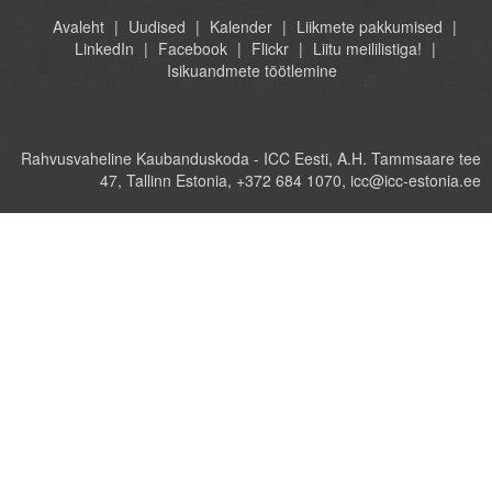
Avaleht
Uudised
Kalender
Liikmete pakkumised
LinkedIn
Facebook
Flickr
Liitu meililistiga!
Isikuandmete töötlemine
Rahvusvaheline Kaubanduskoda - ICC Eesti, A.H. Tammsaare tee
47, Tallinn Estonia, +372 684 1070, icc@icc-estonia.ee