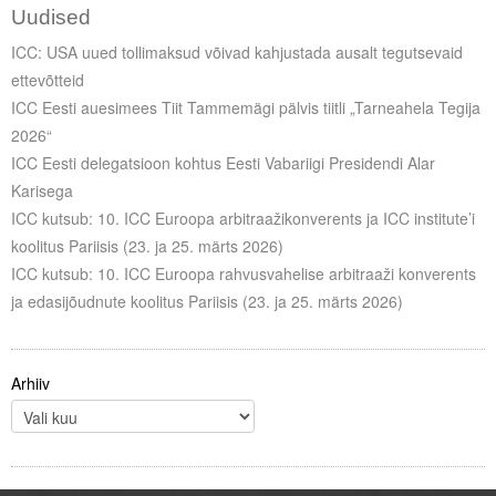
Uudised
ICC: USA uued tollimaksud võivad kahjustada ausalt tegutsevaid
ettevõtteid
ICC Eesti auesimees Tiit Tammemägi pälvis tiitli „Tarneahela Tegija
2026“
ICC Eesti delegatsioon kohtus Eesti Vabariigi Presidendi Alar
Karisega
ICC kutsub: 10. ICC Euroopa arbitraažikonverents ja ICC institute’i
koolitus Pariisis (23. ja 25. märts 2026)
ICC kutsub: 10. ICC Euroopa rahvusvahelise arbitraaži konverents
ja edasijõudnute koolitus Pariisis (23. ja 25. märts 2026)
Arhiiv