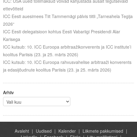
ICC: USA uued tollimaksud võivad kahjustada ausalt tegutsevaid
ettevõtteid
ICC Eesti auesimees Tiit Tammemägi pälvis tiitli „Tarneahela Tegija
2026“
ICC Eesti delegatsioon kohtus Eesti Vabariigi Presidendi Alar
Karisega
ICC kutsub: 10. ICC Euroopa arbitraažikonverents ja ICC institute’i
koolitus Pariisis (23. ja 25. märts 2026)
ICC kutsub: 10. ICC Euroopa rahvusvahelise arbitraaži konverents
ja edasijõudnute koolitus Pariisis (23. ja 25. märts 2026)
Arhiiv
Avaleht
Uudised
Kalender
Liikmete pakkumised
LinkedIn
Facebook
Flickr
Liitu meililistiga!