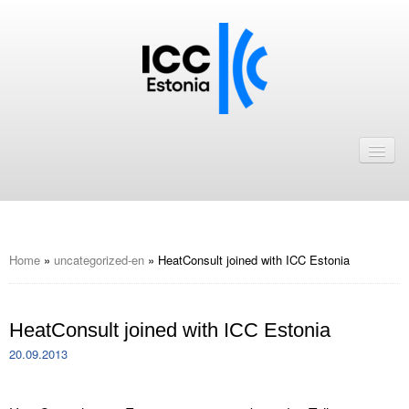
Avaleht
Uudised
Liikmed
ICC Eesti liikmebaas
Home
»
uncategorized-en
»
HeatConsult joined with ICC Estonia
Liikmete pakkumised
HeatConsult joined with ICC Estonia
Astu ICC Eesti liikmeks!
20.09.2013
Kalender
.
ICC Eesti