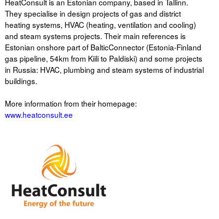
HeatConsult is an Estonian company, based in Tallinn.
They specialise in design projects of gas and district
Tegevused
heating systems, HVAC (heating, ventilation and cooling)
and steam systems projects. Their main references is
Publikatsioonid
Estonian onshore part of BalticConnector (Estonia-Finland
gas pipeline, 54km from Kiili to Paldiski) and some projects
Arvamus
in Russia: HVAC, plumbing and steam systems of industrial
Viidad
buildings.
.
More information from their homepage:
ICC WBO
www.heatconsult.ee
.
ICC komisjonid
.
Digiraamatukogu
Juhendid ja väljaanded
Videod
Kontakt