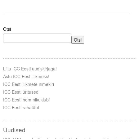
Liitu meililistiga
Oskusteave
Otsi
Incoterms® 2020
Otsi
Abimaterjalid
Projektid
Liitu ICC Eesti uudiskirjaga!
Astu ICC Eesti liikmeks!
ICC Eesti liikmete nimekiri
ICC Eesti üritused
ICC Eesti hommikuklubi
ICC Eesti rahatäht
Uudised