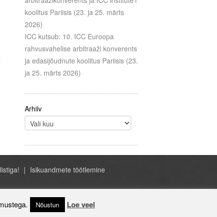
arbitraažikonverents ja ICC institute’i
koolitus Pariisis (23. ja 25. märts
2026)
ICC kutsub: 10. ICC Euroopa
rahvusvahelise arbitraaži konverents
ja edasijõudnute koolitus Pariisis (23.
ja 25. märts 2026)
Arhiiv
listiga!
Isikuandmete töötlemine
- ICC Eesti, A.H. Tammsaare tee 47, Tallinn
Estonia, +372 684 1070, icc@icc-estonia.ee
imustega.
Loe veel
Nõustun