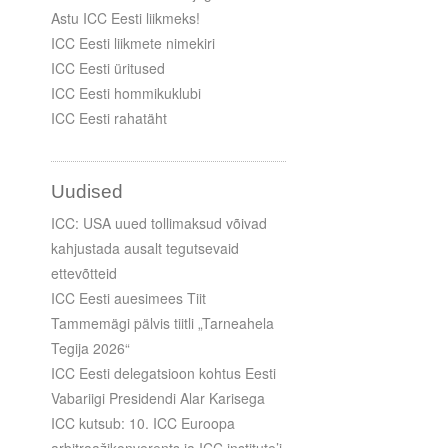
Astu ICC Eesti liikmeks!
ICC Eesti liikmete nimekiri
ICC Eesti üritused
ICC Eesti hommikuklubi
ICC Eesti rahatäht
Uudised
ICC: USA uued tollimaksud võivad
kahjustada ausalt tegutsevaid
ettevõtteid
ICC Eesti auesimees Tiit
Tammemägi pälvis tiitli „Tarneahela
Tegija 2026“
ICC Eesti delegatsioon kohtus Eesti
Vabariigi Presidendi Alar Karisega
ICC kutsub: 10. ICC Euroopa