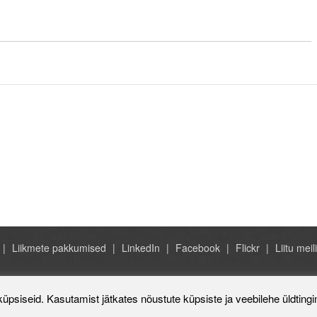
Liikmete pakkumised
LinkedIn
Facebook
Flickr
Liitu meili
Rahvusvaheline Kaubanduskoda 
küpsiseid. Kasutamist jätkates nõustute küpsiste ja veebilehe üldting