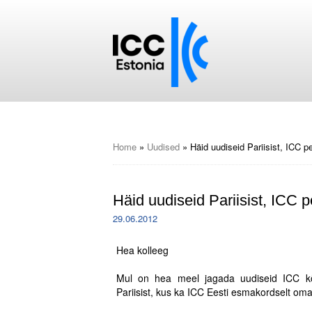
Home
»
Uudised
»
Häid uudiseid Pariisist, ICC pe
Häid uudiseid Pariisist, ICC p
29.06.2012
Hea kolleeg
.
Mul on hea meel jagada uudiseid ICC kõ
Pariisist, kus ka ICC Eesti esmakordselt oma
.