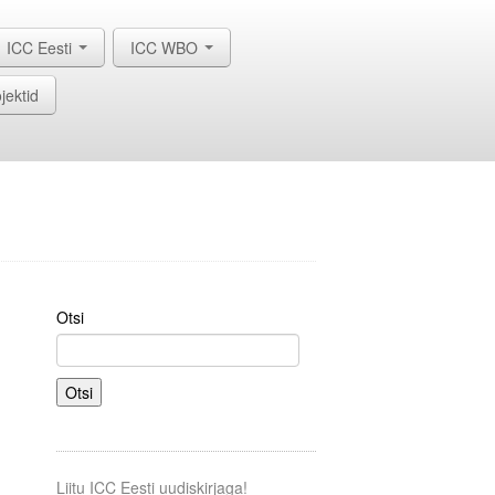
ICC Eesti
ICC WBO
jektid
Otsi
Otsi
Liitu ICC Eesti uudiskirjaga!