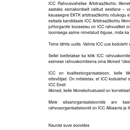
ICC Rahvusvahelise Arbitraažikohtu liikm
aastaks esmakordselt valitud eestlane – 
kauaaegne EKTK arbitraažikohtu nõukogu e
esitada kandidaate ICC Arbitraažikohtu liikm
juhtorganite koosseisu on ICC rahvuslikel or
loomisega saime nimetatud õiguse, mida ka
.
Teine tähtis uudis. Valmis ICC uus koduleht
.
Sellel loetletakse ka kõik ICC rahvuskomit
esimese rahvuskomiteena oma liikmed “üles
.
ICC on kvaliteetorganisatsioon, kelle l
ettevõtjad. On mõistetav, et ICC kodulehel 
ICC Eesti
liikmed, kelle liikmekohustused on korrektsel
.
Meie sõsarorganisatsioonide arv k
rahvusorganisatsioonid on ICC Albaania ja 
.
.
Kaunist suve soovides