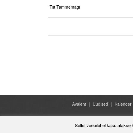
.
Tiit Tammemägi
.
Avaleht
Uudised
Kalender
Sellel veebilehel kasutatakse 