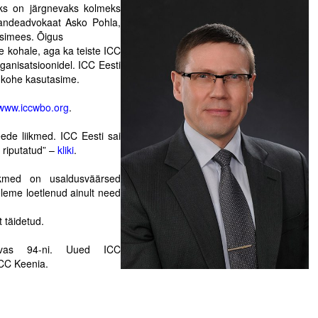
eks on järgnevaks kolmeks
vandeadvokaat Asko Pohla,
simees. Õigus
e kohale, aga ka teiste ICC
ganisatsioonidel. ICC Eesti
 kohe kasutasime.
www.iccwbo.org
.
eede liikmed. ICC Eesti sai
 riputatud” –
kliki
.
iikmed on usaldusväärsed
oleme loetlenud ainult need
t täidetud.
asvas 94-ni. Uued ICC
ICC Keenia.