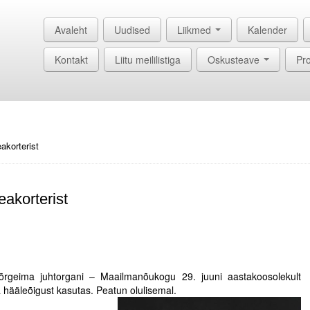
Avaleht
Uudised
Liikmed
Kalender
Kontakt
Liitu meililistiga
Oskusteave
Pro
akorterist
eakorterist
rgeima juhtorgani – Maailmanõukogu 29. juuni aastakoosolekult
 hääleõigust kasutas. Peatun olulisemal.