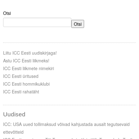
Otsi
Otsi
Liitu ICC Eesti uudiskirjaga!
Astu ICC Eesti liikmeks!
ICC Eesti liikmete nimekiri
ICC Eesti üritused
ICC Eesti hommikuklubi
ICC Eesti rahatäht
Uudised
ICC: USA uued tollimaksud võivad kahjustada ausalt tegutsevaid
ettevõtteid