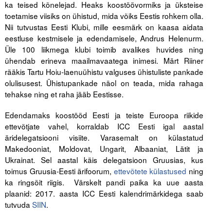
ka teised kõnelejad. Heaks koostöövormiks ja üksteise
Liitu meililistiga
toetamise viisiks on ühistud, mida võiks Eestis rohkem olla.
Oskusteave
Nii tutvustas Eesti Klubi, mille eesmärk on kaasa aidata
eestluse kestmisele ja edendamisele, Andrus Helenurm.
Incoterms® 2020
Üle 100 liikmega klubi toimib avalikes huvides ning
ühendab erineva maailmavaatega inimesi. Märt Riiner
Abimaterjalid
rääkis Tartu Hoiu-laenuühistu valguses ühistuliste pankade
olulisusest. Ühistupankade näol on teada, mida rahaga
Projektid
tehakse ning et raha jääb Eestisse.
Edendamaks koostööd Eesti ja teiste Euroopa riikide
ettevõtjate vahel, korraldab ICC Eesti igal aastal
äridelegatsiooni visiite. Varasemalt on külastatud
Makedooniat, Moldovat, Ungarit, Albaaniat, Lätit ja
Ukrainat. Sel aastal käis delegatsioon Gruusias, kus
toimus Gruusia-Eesti ärifoorum,
ettevõtete külastused
ning
ka ringsõit riigis. Värskelt pandi paika ka uue aasta
plaanid: 2017. aasta ICC Eesti kalendrimärkidega saab
tutvuda
SIIN
.