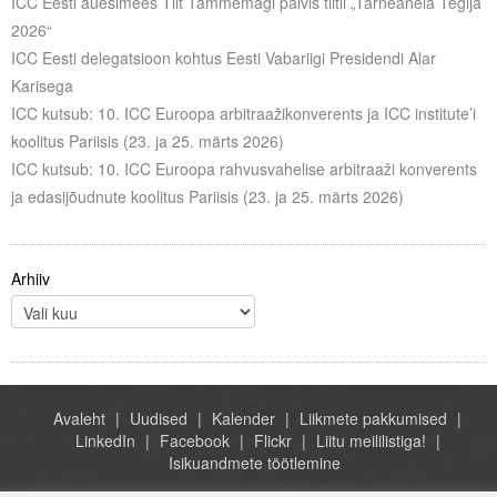
ICC Eesti auesimees Tiit Tammemägi pälvis tiitli „Tarneahela Tegija
2026“
ICC Eesti delegatsioon kohtus Eesti Vabariigi Presidendi Alar
Karisega
ICC kutsub: 10. ICC Euroopa arbitraažikonverents ja ICC institute’i
koolitus Pariisis (23. ja 25. märts 2026)
ICC kutsub: 10. ICC Euroopa rahvusvahelise arbitraaži konverents
ja edasijõudnute koolitus Pariisis (23. ja 25. märts 2026)
Arhiiv
Avaleht
Uudised
Kalender
Liikmete pakkumised
LinkedIn
Facebook
Flickr
Liitu meililistiga!
Isikuandmete töötlemine