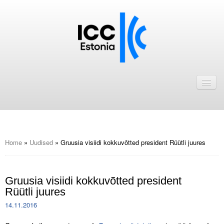
Avaleht
Uudised
Liikmed
ICC Eesti liikmebaas
Home
»
Uudised
»
Gruusia visiidi kokkuvõtted president Rüütli juures
Liikmete pakkumised
Gruusia visiidi kokkuvõtted president
Astu ICC Eesti liikmeks!
Rüütli juures
Kalender
14.11.2016
ICC Eesti