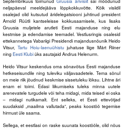
Septembrikuus toimunud
Gruusia ärivisiit
sai möödunud
neljapäeval meeldejääva lõppkokkuvõtte. Kõik visiidil
Tegevused
osalejad olid kutsutud äridelegatsiooni juhtinud president
Arnold Rüütli kantseleisse kokkusaamisele, kus lisaks
Publikatsioonid
Gruusia muljetele arutleti Eesti majanduse ning elu
kestmise ja edendamise teemadel. Vestlusringis osalesid
Arvamus
ettekannetega Vabariigi Presidendi majandusnõunik Heido
Viidad
Vitsur,
Tartu Hoiu-laenuühistu
juhatuse liige Märt Riiner
ning
Eesti Klubi
üks asutajaid Andrus Helenurm.
ICC WBO
Heido Vitsur keskendus oma sõnavõtus Eesti majanduse
hetkeseisundile ning tuleviku väljavaadetele. Tema sõnul
ICC komisjonid
on meie riik jõudnud keskmise sissetuleku lõksu. Lihtne äri
Digiraamatukogu
enam ei toimi. Edasi liikumiseks tuleks minna uutele
arenevatele turgudele või teha midagi, mida teised ei oska
Juhendid ja väljaanded
– midagi nutikamalt. Ent selleks, et Eesti ettevõtjad
suudaksid „maailma vallutada“, peaks koostöö tegemise
Videod
hirmust üle saama.
Kontakt
Sellega, et eestlasi on raske suunata koostööle, olid nõus