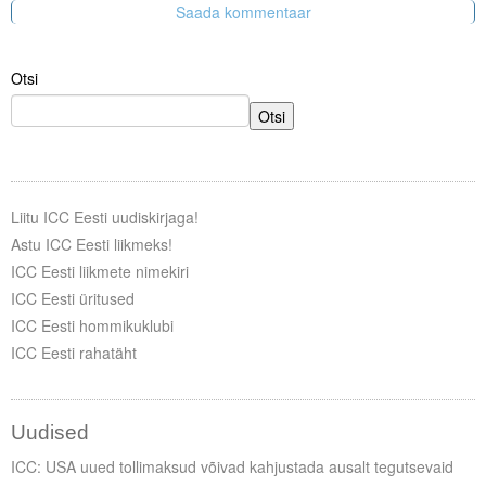
Otsi
Otsi
Liitu ICC Eesti uudiskirjaga!
Astu ICC Eesti liikmeks!
ICC Eesti liikmete nimekiri
ICC Eesti üritused
ICC Eesti hommikuklubi
ICC Eesti rahatäht
Uudised
ICC: USA uued tollimaksud võivad kahjustada ausalt tegutsevaid