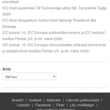
ettevõtteid
ICC Eesti auesimees Tiit Tammemägi pälvis tiitli „Tarneahela Tegija
2026“
ICC Eesti delegatsioon kohtus Eesti Vabariigi Presidendi Alar
Karisega
ICC kutsub: 10. ICC Euroopa arbitraažikonverents ja ICC institute’i
koolitus Pariisis (23. ja 25. märts 2026)
ICC kutsub: 10. ICC Euroopa rahvusvahelise arbitraaži konverents
ja edasijõudnute koolitus Pariisis (23. ja 25. märts 2026)
Arhiiv
Avaleht
Uudised
Kalender
Liikmete pakkumised
LinkedIn
Facebook
Flickr
Liitu meililistiga!
Isikuandmete töötlemine