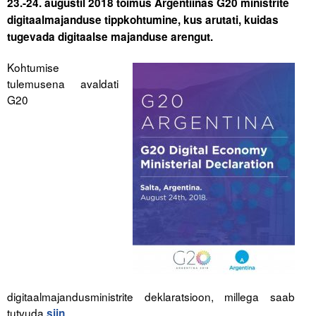
23.-24. augustil 2018 toimus Argentiinas G20 ministrite
digitaalmajanduse tippkohtumine, kus arutati, kuidas
Tegevused
tugevada digitaalse majanduse arengut.
Publikatsioonid
Kohtumise
tulemusena avaldati
Arvamus
G20
Viidad
ICC WBO
ICC komisjonid
Digiraamatukogu
Juhendid ja väljaanded
Videod
digitaalmajandusministrite deklaratsioon, millega saab
Kontakt
tutvuda
.
siin