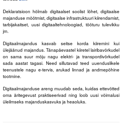
Liitu meililistiga
Deklaratsioon hõlmab digitaalset soolist lõhet, digitaalse
Oskusteave
majanduse mõõtmist, digitaalse infrastruktuuri kiirendamist,
tarbijakaitset, uusi digitaaltehnoloogiad, tööturu tulevikku
Incoterms® 2020
jm.
Abimaterjalid
Digitaalmajandus kasvab seitse korda kiiremini kui
ülejäänud majandus. Tänapäevastel kiiretel lairibavõrkudel
Projektid
on sama suur mõju nagu elektri- ja transpordivõrkudel
sada aastat tagasi. Need sillutavad teed uuenduslikele
teenustele nagu e-tervis, arukad linnad ja andmepõhine
tootmine.
Digitaalmajanduse areng muudab seda, kuidas ettevõtted
oma äritegevust praktiseerivad ning loob uusi võimalusi
üleilmseks majanduskasvuks ja heaoluks.