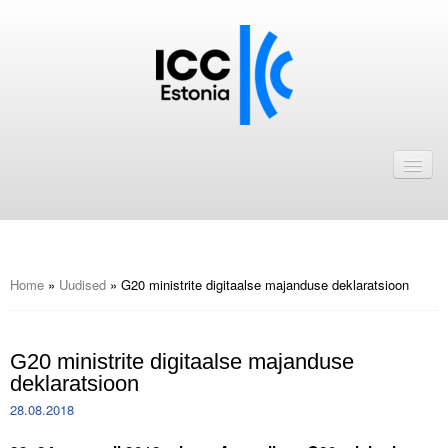
Avaleht
Uudised
Liikmed
ICC Eesti liikmebaas
Home
»
Uudised
»
G20 ministrite digitaalse majanduse deklaratsioon
Liikmete pakkumised
G20 ministrite digitaalse majanduse
Astu ICC Eesti liikmeks!
deklaratsioon
Kalender
28.08.2018
ICC Eesti