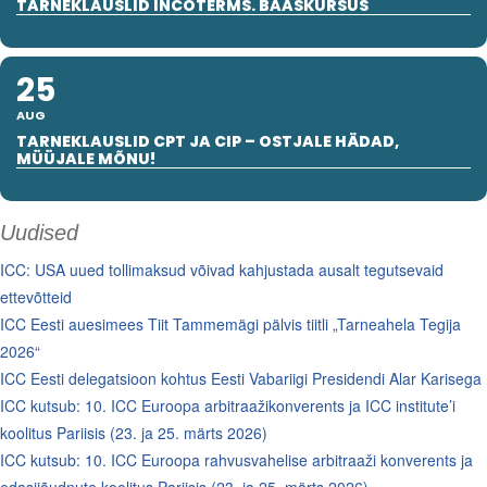
TARNEKLAUSLID INCOTERMS. BAASKURSUS
25
AUG
TARNEKLAUSLID CPT JA CIP – OSTJALE HÄDAD,
MÜÜJALE MÕNU!
Uudised
ICC: USA uued tollimaksud võivad kahjustada ausalt tegutsevaid
ettevõtteid
ICC Eesti auesimees Tiit Tammemägi pälvis tiitli „Tarneahela Tegija
2026“
ICC Eesti delegatsioon kohtus Eesti Vabariigi Presidendi Alar Karisega
ICC kutsub: 10. ICC Euroopa arbitraažikonverents ja ICC institute’i
koolitus Pariisis (23. ja 25. märts 2026)
ICC kutsub: 10. ICC Euroopa rahvusvahelise arbitraaži konverents ja