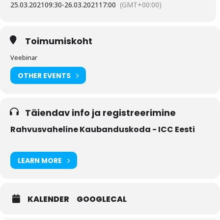
25.03.2021
09:30
-
26.03.2021
17:00
(GMT+00:00)
Toimumiskoht
Veebinar
OTHER EVENTS
Täiendav info ja registreerimine
Rahvusvaheline Kaubanduskoda - ICC Eesti
LEARN MORE
KALENDER
GOOGLECAL