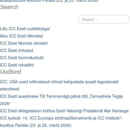
edasijõudnute koolitus Pariisis (23. ja 25. märts 2026)
Search
Liitu ICC Eesti uudiskirjaga!
Astu ICC Eesti liikmeks!
ICC Eesti liikmete nimekiri
ICC Eesti üritused
ICC Eesti hommikuklubi
ICC Eesti rahatäht
Uudised
ICC: USA uued tollimaksud võivad kahjustada ausalt tegutsevaid
ettevõtteid
ICC Eesti auesimees Tiit Tammemägi pälvis tiitli „Tarneahela Tegija
2026“
ICC Eesti delegatsioon kohtus Eesti Vabariigi Presidendi Alar Karisega
ICC kutsub: 10. ICC Euroopa arbitraažikonverents ja ICC institute’i
koolitus Pariisis (23. ja 25. märts 2026)