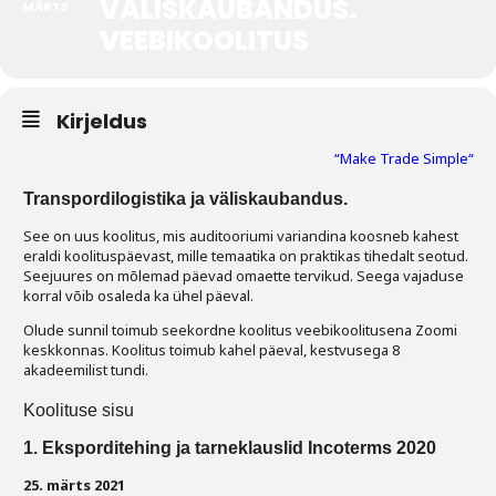
VÄLISKAUBANDUS.
MÄRTS
VEEBIKOOLITUS
Tegevused
Publikatsioonid
Kirjeldus
Arvamus
“Make Trade Simple“
Viidad
Transpordilogistika ja väliskaubandus.
ICC WBO
See on uus koolitus, mis auditooriumi variandina koosneb kahest
eraldi koolituspäevast, mille temaatika on praktikas tihedalt seotud.
Seejuures on mõlemad päevad omaette tervikud. Seega vajaduse
ICC komisjonid
korral võib osaleda ka ühel päeval.
Digiraamatukogu
Olude sunnil toimub seekordne koolitus veebikoolitusena Zoomi
keskkonnas. Koolitus toimub kahel päeval, kestvusega 8
akadeemilist tundi.
Juhendid ja väljaanded
Koolituse sisu
Videod
1. Eksporditehing ja tarneklauslid Incoterms 2020
Kontakt
25. märts 2021