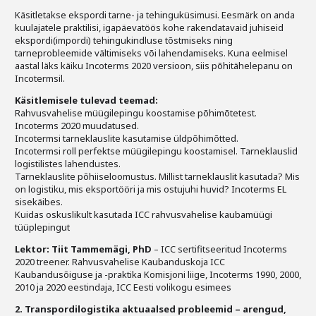
Liitu meililistiga
Käsitletakse ekspordi tarne- ja tehinguküsimusi. Eesmärk on anda
kuulajatele praktilisi, igapäevatöös kohe rakendatavaid juhiseid
Oskusteave
ekspordi(impordi) tehingukindluse tõstmiseks ning
tarneprobleemide vältimiseks või lahendamiseks. Kuna eelmisel
aastal läks käiku Incoterms 2020 versioon, siis põhitähelepanu on
Incoterms® 2020
Incotermsil.
Abimaterjalid
Käsitlemisele tulevad teemad:
Rahvusvahelise müügilepingu koostamise põhimõtetest.
Incoterms 2020 muudatused.
Projektid
Incotermsi tarneklauslite kasutamise üldpõhimõtted.
Incotermsi roll perfektse müügilepingu koostamisel. Tarneklauslid
logistilistes lahendustes.
Tarneklauslite põhiiseloomustus. Millist tarneklauslit kasutada? Mis
on logistiku, mis eksportööri ja mis ostujuhi huvid? Incoterms EL
sisekäibes.
Kuidas oskuslikult kasutada ICC rahvusvahelise kaubamüügi
tüüplepingut
Lektor: Tiit Tammemägi, PhD
– ICC sertifitseeritud Incoterms
2020 treener. Rahvusvahelise Kaubanduskoja ICC
Kaubandusõiguse ja -praktika Komisjoni liige, Incoterms 1990, 2000,
2010 ja 2020 eestindaja, ICC Eesti volikogu esimees
2. Transpordilogistika aktuaalsed probleemid – arengud,