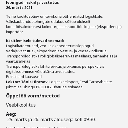
lepingud, riskid ja vastutus
26. märts 2021
Teine koolituspäev on tervikuna pühendatud logistikale.
Väliskaubandustehingute edukus sõltub oluliselt
koostöövalmidusest kolmnurgas eksportöör-logistik(ekspedeerija)
importöör
Käsitlemisele tulevad teemad:
Logistikateenused, veo- ja ekspedeerimislepingud
Vedaja vastutus-, ekspedeerija vastus- ja veosekindlustus
Transpordilogistika roll globaliseeruvas maailmas, tarneahelas ja
väärtusahelas
Transpordilogistika lähitulevikus ja pikemas perspektiivis
digitaliseerimise võidukäiku arvestades.
Praktilised kaasused
Lektor: Tõnis Hintsov:
Logistikaekspert, Eesti Tarneahelate
Juhtimise Ühingu PROLOG juhatuse esimees
Õppetöö vorm/meetod
Veebikoolitus
Aeg:
25. märts ja 26. märts algusega kell 09:30.