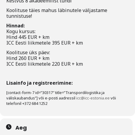
Kestvus 8 akadeemilist tundi
Koolituse täies mahus läbinutele väljastame
tunnistuse!
Hinnad:
Kogu kursus:
Hind 445 EUR + km
ICC Eesti liikmetele 395 EUR + km
Koolituse üks päev:
Hind 260 EUR + km
ICC Eesti liikmetele 220 EUR + km
Lisainfo ja registreerimine:
[contact-form-7 id=”30317″ title=”Transpordilogistika ja
väliskaubandus”] või e-posti aadressil
icc@icc-estonia.ee
või
telefonil +372 684 1252
Aeg