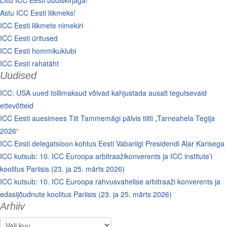
Liitu ICC Eesti uudiskirjaga!
Astu ICC Eesti liikmeks!
ICC Eesti liikmete nimekiri
ICC Eesti üritused
ICC Eesti hommikuklubi
ICC Eesti rahatäht
Uudised
ICC: USA uued tollimaksud võivad kahjustada ausalt tegutsevaid
ettevõtteid
ICC Eesti auesimees Tiit Tammemägi pälvis tiitli „Tarneahela Tegija
2026“
ICC Eesti delegatsioon kohtus Eesti Vabariigi Presidendi Alar Karisega
ICC kutsub: 10. ICC Euroopa arbitraažikonverents ja ICC institute’i
koolitus Pariisis (23. ja 25. märts 2026)
ICC kutsub: 10. ICC Euroopa rahvusvahelise arbitraaži konverents ja
edasijõudnute koolitus Pariisis (23. ja 25. märts 2026)
Arhiiv
Arhiiv