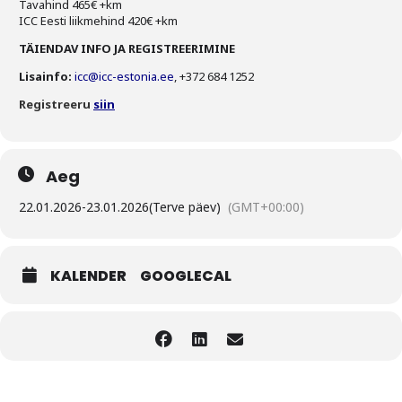
Tavahind 465€ +km
ICC Eesti liikmehind 420€ +km
TÄIENDAV INFO JA REGISTREERIMINE
Lisainfo:
icc@icc-estonia.ee
, +372 684 1252
Registreeru
siin
Aeg
22.01.2026
-
23.01.2026
(Terve päev)
(GMT+00:00)
KALENDER
GOOGLECAL