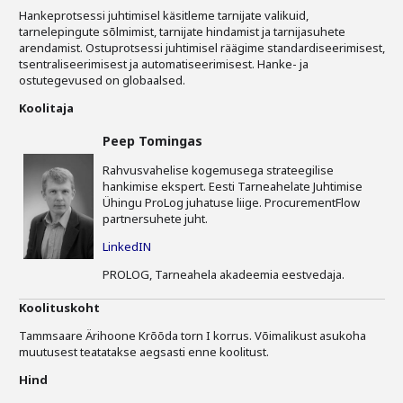
Liitu meililistiga
Hankeprotsessi juhtimisel käsitleme tarnijate valikuid,
tarnelepingute sõlmimist, tarnijate hindamist ja tarnijasuhete
Oskusteave
arendamist. Ostuprotsessi juhtimisel räägime standardiseerimisest,
tsentraliseerimisest ja automatiseerimisest. Hanke- ja
ostutegevused on globaalsed.
Incoterms® 2020
Koolitaja
Abimaterjalid
Peep Tomingas
Projektid
Rahvusvahelise kogemusega strateegilise
hankimise ekspert. Eesti Tarneahelate Juhtimise
Ühingu ProLog juhatuse liige. ProcurementFlow
partnersuhete juht.
LinkedIN
PROLOG, Tarneahela akadeemia eestvedaja.
Koolituskoht
Tammsaare Ärihoone Krõõda torn I korrus. Võimalikust asukoha
muutusest teatatakse aegsasti enne koolitust.
Hind