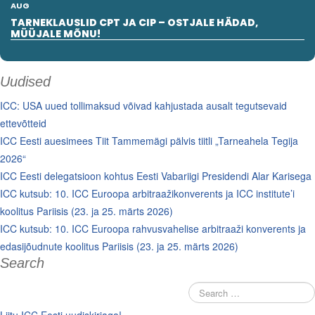
AUG
TARNEKLAUSLID CPT JA CIP – OSTJALE HÄDAD,
MÜÜJALE MÕNU!
Uudised
ICC: USA uued tollimaksud võivad kahjustada ausalt tegutsevaid
ettevõtteid
ICC Eesti auesimees Tiit Tammemägi pälvis tiitli „Tarneahela Tegija
2026“
ICC Eesti delegatsioon kohtus Eesti Vabariigi Presidendi Alar Karisega
ICC kutsub: 10. ICC Euroopa arbitraažikonverents ja ICC institute’i
koolitus Pariisis (23. ja 25. märts 2026)
ICC kutsub: 10. ICC Euroopa rahvusvahelise arbitraaži konverents ja
edasijõudnute koolitus Pariisis (23. ja 25. märts 2026)
Search