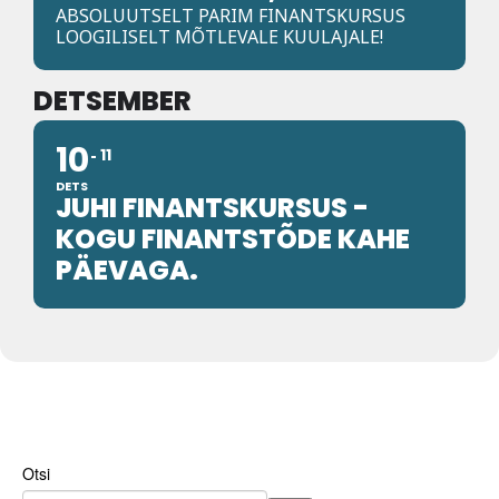
Liitu meililistiga
ABSOLUUTSELT PARIM FINANTSKURSUS
LOOGILISELT MÕTLEVALE KUULAJALE!
Oskusteave
DETSEMBER
Incoterms® 2020
10
Abimaterjalid
11
DETS
JUHI FINANTSKURSUS -
Projektid
KOGU FINANTSTÕDE KAHE
PÄEVAGA.
Otsi