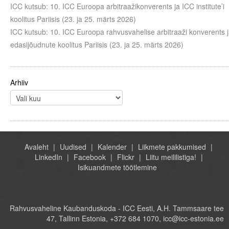
ICC kutsub: 10. ICC Euroopa arbitraažikonverents ja ICC institute’i
koolitus Pariisis (23. ja 25. märts 2026)
ICC kutsub: 10. ICC Euroopa rahvusvahelise arbitraaži konverents 
edasijõudnute koolitus Pariisis (23. ja 25. märts 2026)
Arhiiv
Avaleht
Uudised
Kalender
Liikmete pakkumised
LinkedIn
Facebook
Flickr
Liitu meililistiga!
Isikuandmete töötlemine
Rahvusvaheline Kaubanduskoda - ICC Eesti, A.H. Tammsaare tee
47, Tallinn Estonia, +372 684 1070, icc@icc-estonia.ee