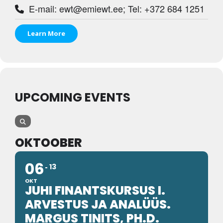
E-mail: ewt@emiewt.ee; Tel: +372 684 1251
Tegevused
Learn More
Publikatsioonid
Arvamus
Viidad
UPCOMING EVENTS
ICC WBO
ICC komisjonid
OKTOOBER
Digiraamatukogu
06
13
Juhendid ja väljaanded
OKT
Videod
JUHI FINANTSKURSUS I.
ARVESTUS JA ANALÜÜS.
Kontakt
MARGUS TINITS, PH.D.