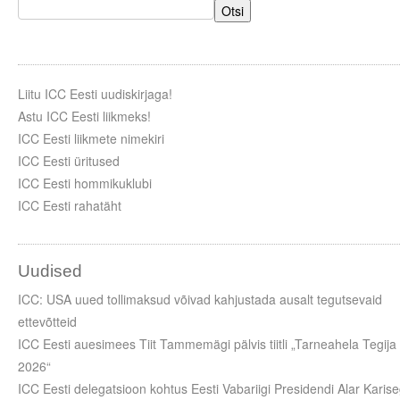
Otsi
Liitu ICC Eesti uudiskirjaga!
Astu ICC Eesti liikmeks!
ICC Eesti liikmete nimekiri
ICC Eesti üritused
ICC Eesti hommikuklubi
ICC Eesti rahatäht
Uudised
ICC: USA uued tollimaksud võivad kahjustada ausalt tegutsevaid
ettevõtteid
ICC Eesti auesimees Tiit Tammemägi pälvis tiitli „Tarneahela Tegija
2026“
ICC Eesti delegatsioon kohtus Eesti Vabariigi Presidendi Alar Karis