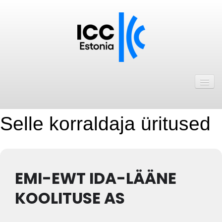
Avaleht
Uudised
Liikmed
Selle korraldaja üritused
ICC Eesti liikmebaas
Liikmete pakkumised
EMI-EWT IDA-LÄÄNE
Astu ICC Eesti liikmeks!
KOOLITUSE AS
Kalender
ICC Eesti