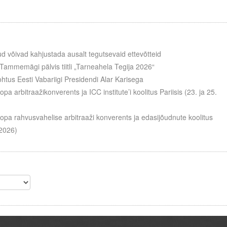
d võivad kahjustada ausalt tegutsevaid ettevõtteid
Tammemägi pälvis tiitli „Tarneahela Tegija 2026“
htus Eesti Vabariigi Presidendi Alar Karisega
a arbitraažikonverents ja ICC institute’i koolitus Pariisis (23. ja 25.
opa rahvusvahelise arbitraaži konverents ja edasijõudnute koolitus
 2026)