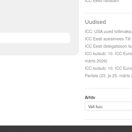
ICC Eesti rahatäht
Uudised
ICC: USA uued tollimaksu
ICC Eesti auesimees Tiit 
ICC Eesti delegatsioon ko
ICC kutsub: 10. ICC Euroop
märts 2026)
ICC kutsub: 10. ICC Euro
Pariisis (23. ja 25. märts
Arhiiv