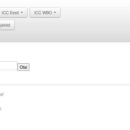
ICC Eesti
ICC WBO
jektid
Otsi
ga!
i