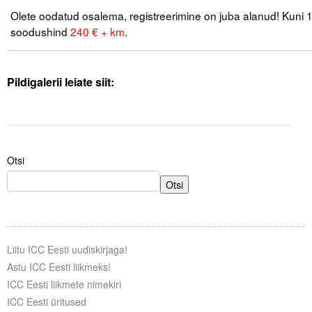
Olete oodatud osalema, registreerimine on juba alanud! Kuni 1
soodushind
240 € + km
.
Pildigalerii leiate siit:
Otsi
Otsi
Liitu ICC Eesti uudiskirjaga!
Astu ICC Eesti liikmeks!
ICC Eesti liikmete nimekiri
ICC Eesti üritused