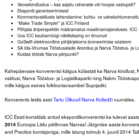
Liitu meililistiga
Veosekindlustus – kas asjatu raharaisk või hoopis vastupidi?
Ekspordi garanteerimisest
Oskusteave
Kommertsvaidluste lahendamine: kohtu- vs vahekohtumenetlus
“Make Trade Simple!” ja ICC Finland
Põhjala äriperspektiiv määramatus maailmamajanduses. ICC –
Incoterms® 2020
Uus ICC kaubamüügi näidisleping on ilmunud
Abimaterjalid
GoSwift elektrooniline piirijärjekorra broneerimise süsteem
SA Ida-Virumaa Tööstusalade Arendus ja Narva Tööstus- ja Log
Kuidas töötab Narva piiripunkt?
Projektid
.
Kahepäevase konverentsi käigus külastati ka Narva kindlust, Na
valdusi, Narva Tööstus- ja Logistikaparki ning Nakro Tööstusp
mille käigus esines folklooriansambel Suprjadki.
.
Konverents leidis aset
Tartu Ülikooli Narva Kolledži
ruumides.
.
ICC Eesti korraldab antud ekspordikonverentsi ka tuleval aas
Euroopa Liidu piirilinnas Narvas! Järgmise aasta konv
2014
and Practice komisjoniga, mille istung toimub 4. juunil 2014 Tal
.