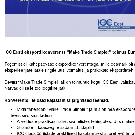
Tegevused
Publikatsioonid
Arvamus
.
.
Viidad
ICC Eesti ekspordikonverents “Make Trade Simple!” toimus Euroo
.
ICC WBO
Tegemist oli kahepäevase ekspordikonverentsiga, mille eesmärk oli avad
ekspedeerijate laiale ringile uusi võimalusi ja praktikaid ekspordi(tehi
.
ICC komisjonid
Deviisi “Make Trade Simple!” all on toimunud kogu ICC Eesti väliskau
Narvas oli selle töö loogiline jätk.
Digiraamatukogu
.
Konverentsil leidsid kajastamist järgmised teemad:
Juhendid ja väljaanded
Mida tähendab “Make Trade Simple!” ja mis on hea eksporditehi
Videod
teenuseid kasutades?
Arvelduste praktikast rahvusvahelistes tehingutes. Uus ma
Sillamäe – kaasaegne sadam EL idapiiril
Kontakt
ICC õigustööriistade praktilisest kasutamisest suurettevõtte r