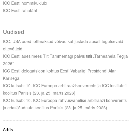
ICC Eesti hommikuklubi
ICC Eesti rahatäht
Uudised
ICC: USA uued tollimaksud võivad kahjustada ausalt tegutsevaid
ettevõtteid
ICC Eesti auesimees Tiit Tammemägi pälvis tiitli „Tarneahela Tegija
2026“
ICC Eesti delegatsioon kohtus Eesti Vabariigi Presidendi Alar
Karisega
ICC kutsub: 10. ICC Euroopa arbitraažikonverents ja ICC institute’i
koolitus Pariisis (23. ja 25. märts 2026)
ICC kutsub: 10. ICC Euroopa rahvusvahelise arbitraaži konverents
ja edasijõudnute koolitus Pariisis (23. ja 25. märts 2026)
Arhiiv