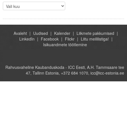
Avaleht
Uudised
Kalender
Liikmete pakkumised
LinkedIn
Facebook
Flickr
Liitu meililistiga!
Isikuandmete töötlemine
Rahvusvaheline Kaubanduskoda - ICC Eesti, A.H. Tammsaare tee
47, Tallinn Estonia, +372 684 1070, icc@icc-estonia.ee