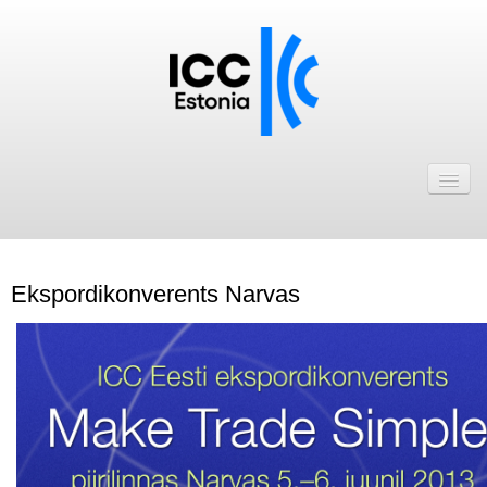
Avaleht
Uudised
Liikmed
Ekspordikonverents Narvas
ICC Eesti liikmebaas
Liikmete pakkumised
Astu ICC Eesti liikmeks!
Kalender
ICC Eesti