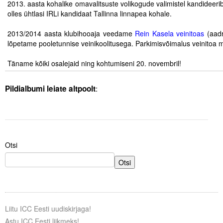
2013. aasta kohalike omavalitsuste volikogude valimistel kandideerib 
olles ühtlasi IRLi kandidaat Tallinna linnapea kohale.
Tegevused
.
2013/2014 aasta klubihooaja veedame
Rein Kasela veinitoas
(aadr
Publikatsioonid
lõpetame pooletunnise veinikoolitusega. Parkimisvõimalus veinitoa m
.
Arvamus
Täname kõiki osalejaid ning kohtumiseni 20. novembril!
.
Viidad
:
Pildialbumi leiate altpoolt
ICC WBO
ICC komisjonid
Otsi
Digiraamatukogu
Otsi
Juhendid ja väljaanded
Videod
Liitu ICC Eesti uudiskirjaga!
Kontakt
Astu ICC Eesti liikmeks!