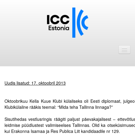
Avaleht
Uudised
Liikmed
Uudis lisatud: 17. oktoobril 2013
ICC Eesti liikmebaas
.
.
Liikmete pakkumised
Oktoobrikuu Kella Kuue Klubi külaliseks oli Eesti diplomaat, julge
Klubikülaline rääkis teemal: “Mida teha Tallinna linnaga?”
Astu ICC Eesti liikmeks!
.
Sisutihedas vestlusringis räägiti paljust päevakajalisest – ettevõtl
Kalender
leidmise püüdlustest valimiseelses Tallinnas. Olid ka otseküsimused
kui Erakonna Isamaa ja Res Publica Liit kandidaadile nr 129.
ICC Eesti