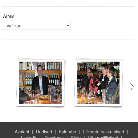
Arhiiv
Avaleht
Uudised
Kalender
Liikmete pakkumised
LinkedIn
Facebook
Flickr
Liitu meililistiga!