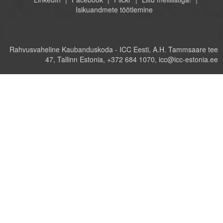
Isikuandmete töötlemine
Rahvusvaheline Kaubanduskoda - ICC Eesti, A.H. Tammsaare tee
47, Tallinn Estonia, +372 684 1070, icc@icc-estonia.ee