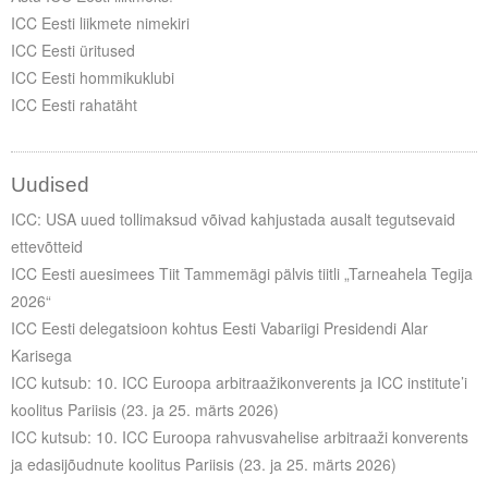
Liitu meililistiga
ICC Eesti liikmete nimekiri
ICC Eesti üritused
Oskusteave
ICC Eesti hommikuklubi
ICC Eesti rahatäht
Incoterms® 2020
Abimaterjalid
Uudised
Projektid
ICC: USA uued tollimaksud võivad kahjustada ausalt tegutsevaid
ettevõtteid
ICC Eesti auesimees Tiit Tammemägi pälvis tiitli „Tarneahela Tegija
2026“
ICC Eesti delegatsioon kohtus Eesti Vabariigi Presidendi Alar
Karisega
ICC kutsub: 10. ICC Euroopa arbitraažikonverents ja ICC institute’i
koolitus Pariisis (23. ja 25. märts 2026)
ICC kutsub: 10. ICC Euroopa rahvusvahelise arbitraaži konverents
ja edasijõudnute koolitus Pariisis (23. ja 25. märts 2026)