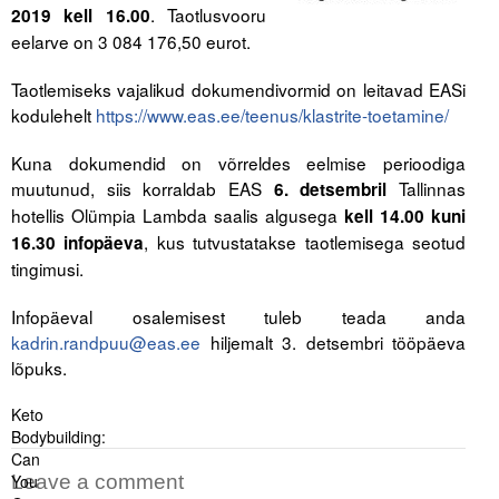
Liitu meililistiga
. Taotlusvooru
2019 kell 16.00
eelarve on 3 084 176,50 eurot.
Oskusteave
Taotlemiseks vajalikud dokumendivormid on leitavad EASi
Incoterms® 2020
kodulehelt
https://www.eas.ee/teenus/klastrite-toetamine/
Abimaterjalid
Kuna dokumendid on võrreldes eelmise perioodiga
muutunud, siis korraldab EAS
Tallinnas
6. detsembril
Projektid
hotellis Olümpia Lambda saalis algusega
kell 14.00 kuni
, kus tutvustatakse taotlemisega seotud
16.30 infopäeva
tingimusi.
Infopäeval osalemisest tuleb teada anda
kadrin.randpuu@eas.ee
hiljemalt 3. detsembri tööpäeva
lõpuks.
Keto
Bodybuilding:
Can
You
Leave a comment