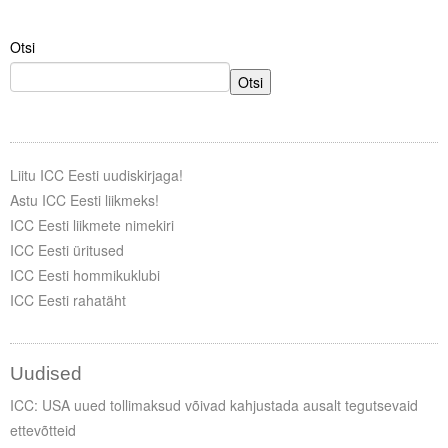
Otsi
Otsi
Liitu ICC Eesti uudiskirjaga!
Astu ICC Eesti liikmeks!
ICC Eesti liikmete nimekiri
ICC Eesti üritused
ICC Eesti hommikuklubi
ICC Eesti rahatäht
Uudised
ICC: USA uued tollimaksud võivad kahjustada ausalt tegutsevaid
ettevõtteid