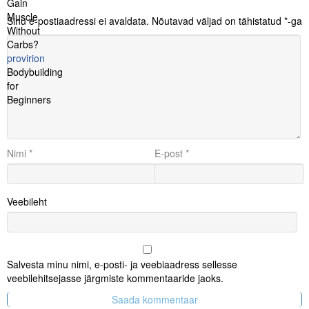
Gain
Muscle
Sinu e-postiaadressi ei avaldata.
Nõutavad väljad on tähistatud
*
-ga
Without
Carbs?
provirion
Bodybuilding
for
Beginners
Nimi
*
E-post
*
Veebileht
Salvesta minu nimi, e-posti- ja veebiaadress sellesse
veebilehitsejasse järgmiste kommentaaride jaoks.