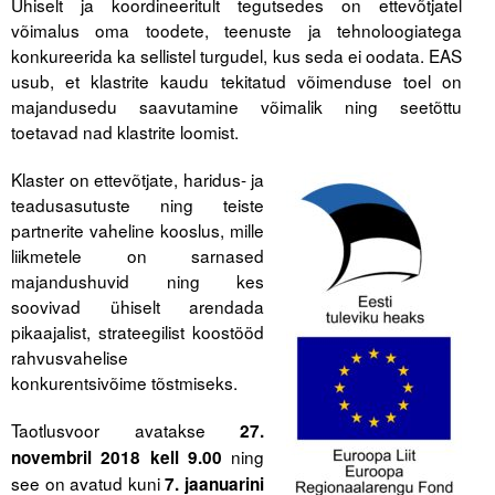
Ühiselt ja koordineeritult tegutsedes on ettevõtjatel
võimalus oma toodete, teenuste ja tehnoloogiatega
Tegevused
konkureerida ka sellistel turgudel, kus seda ei oodata. EAS
usub, et klastrite kaudu tekitatud võimenduse toel on
Publikatsioonid
majandusedu saavutamine võimalik ning seetõttu
toetavad nad klastrite loomist.
Arvamus
Klaster on ettevõtjate, haridus- ja
Viidad
teadusasutuste ning teiste
partnerite vaheline kooslus, mille
ICC WBO
liikmetele on sarnased
majandushuvid ning kes
ICC komisjonid
soovivad ühiselt arendada
Digiraamatukogu
pikaajalist, strateegilist koostööd
rahvusvahelise
Juhendid ja väljaanded
konkurentsivõime tõstmiseks.
Videod
Taotlusvoor avatakse
27.
ning
novembril 2018 kell 9.00
Kontakt
see on avatud kuni
7. jaanuarini