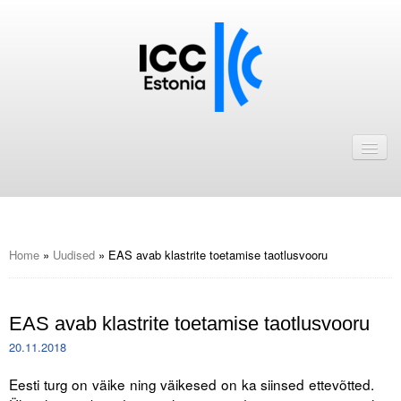
Avaleht
Uudised
Liikmed
ICC Eesti liikmebaas
Home
»
Uudised
»
EAS avab klastrite toetamise taotlusvooru
Liikmete pakkumised
EAS avab klastrite toetamise taotlusvooru
Astu ICC Eesti liikmeks!
20.11.2018
Kalender
Eesti turg on väike ning väikesed on ka siinsed ettevõtted.
ICC Eesti