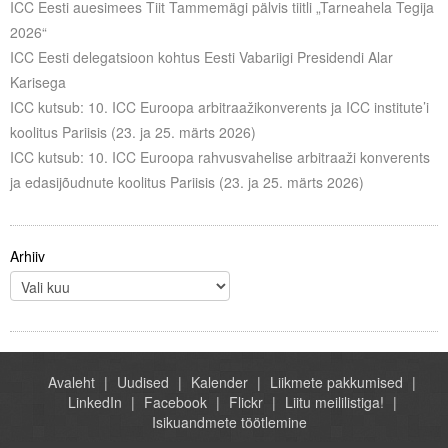
ICC Eesti auesimees Tiit Tammemägi pälvis tiitli „Tarneahela Tegija
2026“
ICC Eesti delegatsioon kohtus Eesti Vabariigi Presidendi Alar
Karisega
ICC kutsub: 10. ICC Euroopa arbitraažikonverents ja ICC institute’i
koolitus Pariisis (23. ja 25. märts 2026)
ICC kutsub: 10. ICC Euroopa rahvusvahelise arbitraaži konverents
ja edasijõudnute koolitus Pariisis (23. ja 25. märts 2026)
Arhiiv
Avaleht
Uudised
Kalender
Liikmete pakkumised
LinkedIn
Facebook
Flickr
Liitu meililistiga!
Isikuandmete töötlemine