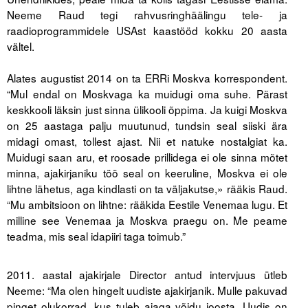
Neeme Raud tegi rahvusringhäälingu tele- ja
raadioprogrammidele USAst kaastööd kokku 20 aasta
vältel.
.
Alates augustist 2014 on ta ERRi Moskva korrespondent.
“Mul endal on Moskvaga ka muidugi oma suhe. Pärast
keskkooli läksin just sinna ülikooli õppima. Ja kuigi Moskva
on 25 aastaga palju muutunud, tundsin seal siiski ära
midagi omast, tollest ajast. Nii et natuke nostalgiat ka.
Muidugi saan aru, et roosade prillidega ei ole sinna mõtet
minna, ajakirjaniku töö seal on keeruline, Moskva ei ole
lihtne lähetus, aga kindlasti on ta väljakutse,» rääkis Raud.
“Mu ambitsioon on lihtne: rääkida Eestile Venemaa lugu. Et
milline see Venemaa ja Moskva praegu on. Me peame
teadma, mis seal idapiiri taga toimub.”
.
2011. aastal ajakirjale Director antud intervjuus ütleb
Neeme: “Ma olen hingelt uudiste ajakirjanik. Mulle pakuvad
pinget olukorrad, kus tuleb ajaga võidu joosta. Uudis on