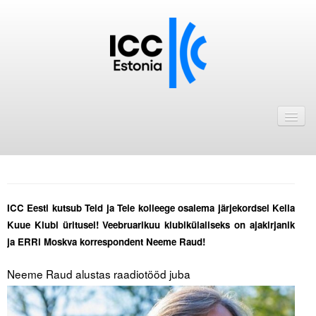
Avaleht
Uudised
Liikmed
ICC Eesti liikmebaas
ICC Eesti kutsub Teid ja Teie kolleege osalema järjekordsel Kella
Kuue Klubi üritusel! Veebruarikuu klubikülaliseks on ajakirjanik
Liikmete pakkumised
ja
ERRi Moskva korrespondent
Neeme Raud!
Astu ICC Eesti liikmeks!
.
Neeme Raud alustas raadiotööd juba
Kalender
ICC Eesti