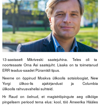
Tegevused
Publikatsioonid
Arvamus
Viidad
ICC WBO
13-aastaselt Mikriveski saatejuhina. Teles oli ta
ICC komisjonid
noortesaate Oma Asi saatejuht. Lisaks on ta toimetanud
Digiraamatukogu
ERR teadus-saadet Püramiidi tipus.
Neeme on õppinud Moskva ülikoolis sotsioloogiat, New
Juhendid ja väljaanded
Yorgi ülikoo-lis ajakirjandust ja Columbia
Videod
ülikoolis rahvusvahelisi suhteid.
Hr Raud on öelnud, et magistriõpingute aeg olikõige
Kontakt
pingelisem periood tema elus: kool, töö Ameerika Hääles