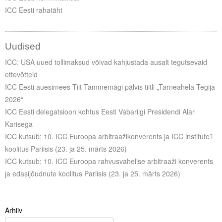
ICC Eesti rahatäht
Uudised
ICC: USA uued tollimaksud võivad kahjustada ausalt tegutsevaid
ettevõtteid
ICC Eesti auesimees Tiit Tammemägi pälvis tiitli „Tarneahela Tegija
2026“
ICC Eesti delegatsioon kohtus Eesti Vabariigi Presidendi Alar
Karisega
ICC kutsub: 10. ICC Euroopa arbitraažikonverents ja ICC institute’i
koolitus Pariisis (23. ja 25. märts 2026)
ICC kutsub: 10. ICC Euroopa rahvusvahelise arbitraaži konverents
ja edasijõudnute koolitus Pariisis (23. ja 25. märts 2026)
Arhiiv