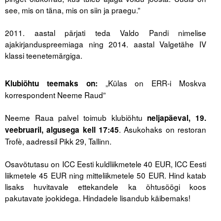
see, mis on täna, mis on siin ja praegu.”
.
2011. aastal pärjati teda Valdo Pandi nimelise
ajakirjanduspreemiaga ning 2014. aastal Valgetähe IV
klassi teenetemärgiga.
.
„Külas on ERR-i Moskva
Klubiõhtu teemaks on:
korrespondent Neeme Raud”
.
Neeme Raua palvel toimub klubiõhtu
neljapäeval,
19.
. Asukohaks on restoran
veebruaril, algusega kell 17:45
Trofè, aadressil Pikk 29, Tallinn.
.
Osavõtutasu on ICC Eesti kuldliikmetele 40 EUR, ICC Eesti
liikmetele 45 EUR ning mitteliikmetele 50 EUR. Hind katab
lisaks huvitavale ettekandele ka õhtusöögi koos
pakutavate jookidega. Hindadele lisandub käibemaks!
.
.