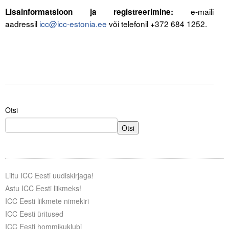
e-maili
Lisainformatsioon ja registreerimine:
aadressil
icc@icc-estonia.ee
või telefonil +372 684 1252.
.
Otsi
Otsi
Liitu ICC Eesti uudiskirjaga!
Astu ICC Eesti liikmeks!
ICC Eesti liikmete nimekiri
ICC Eesti üritused
ICC Eesti hommikuklubi