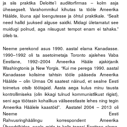
ja siis praktika Deloitte’i audiitorfirmas – kolm asja
Liitu meililistiga
üheaegselt. Varahommikul kihutas ta tööle Ameerika
Oskusteave
Häälde, lõuna ajal loengutesse ja õhtul praktikale. “Sealt
need hallid juuksed alguse saidki. Midagi ületamatut see
Incoterms® 2020
muidugi polnud, aga niisugust tempot enam ei tahaks.”
ütleb ta.
Abimaterjalid
.
Neeme perekond asus 1990. aastal elama Kanadasse.
Projektid
1990–1992 oli ta asetoimetaja Toronto ajalehes Vaba
Eestlane, 1992–2004 Ameerika Hääle ajakirjanik
Washingtonis ja New Yorgis. “Kui me perega 1990. aastal
Kanadasse kolisime tahtsin tööle pääseda Ameerika
Häälde – olin Urmas Oti saatest näinud, et sealne Eesti
toimetus otsib töötajaid. Aasta aega kulus minu tausta
kontrollimiseks (olin ikkagi tulnud kommunistlikust riigist),
seni aga töötasin kohalikus väliseestlaste lehes ning tegin
Ameerika Häälele kaastöid”. Aastatel 2004 – 2013 oli
Neeme Eesti
Rahvusringhäälingu korrespondent Ameerika
Ühendriikides, peale mida ta kolis tagasi Eestisse elama.