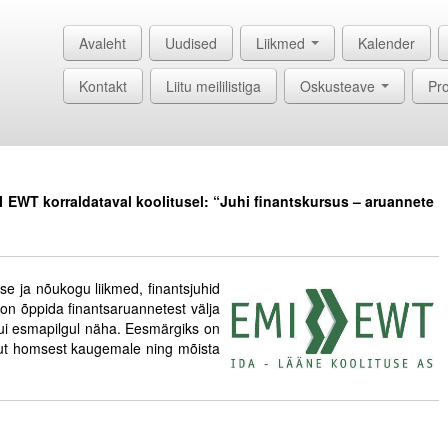
Avaleht
Uudised
Liikmed
Kalender
Kontakt
Liitu meililistiga
Oskusteave
Pro
 EWT korraldataval koolitusel: “Juhi finantskursus – aruannete
!
….
e ja nõukogu liikmed, finantsjuhid
n õppida finantsaruannetest välja
ui esmapilgul näha. Eesmärgiks on
ngut homsest kaugemale ning mõista
……………………………………..