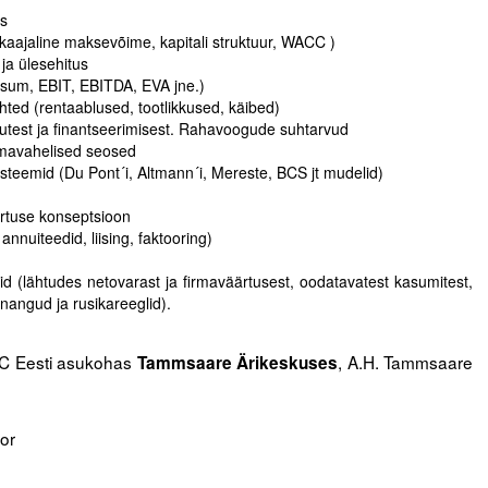
us
ikaajaline maksevõime, kapitali struktuur, WACC )
ja ülesehitus
kasum, EBIT, EBITDA, EVA jne.)
ted (rentaablused, tootlikkused, käibed)
utest ja finantseerimisest. Rahavoogude suhtarvud
omavahelised seosed
steemid (Du Pont´i, Altmann´i, Mereste, BCS jt mudelid)
rtuse konseptsioon
nnuiteedid, liising, faktooring)
d (lähtudes netovarast ja firmaväärtusest, oodatavatest kasumitest,
nnangud ja rusikareeglid).
C Eesti asukohas
, A.H. Tammsaare
Tammsaare Ärikeskuses
tor