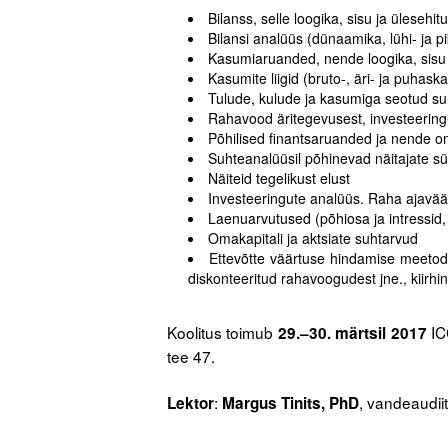
Bilanss, selle loogika, sisu ja ülesehit
Bilansi analüüs (dünaamika, lühi- ja p
Kasumiaruanded, nende loogika, sisu 
Kasumite liigid (bruto-, äri- ja puhas
Tulude, kulude ja kasumiga seotud suh
Rahavood äritegevusest, investeering
Põhilised finantsaruanded ja nende 
Suhteanalüüsil põhinevad näitajate sü
Näiteid tegelikust elust
Investeeringute analüüs. Raha ajavää
Laenuarvutused (põhiosa ja intressid, a
Omakapitali ja aktsiate suhtarvud
Ettevõtte väärtuse hindamise meetodi
diskonteeritud rahavoogudest jne., kiirhi
.
Koolitus toimub
IC
29.–30. märtsil 2017
tee 47.
.
:
, vandeaudii
Lektor
Margus Tinits, PhD
.