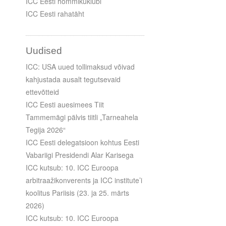
ICC Eesti hommikuklubi
ICC Eesti rahatäht
Uudised
ICC: USA uued tollimaksud võivad
kahjustada ausalt tegutsevaid
ettevõtteid
ICC Eesti auesimees Tiit
Tammemägi pälvis tiitli „Tarneahela
Tegija 2026“
ICC Eesti delegatsioon kohtus Eesti
Vabariigi Presidendi Alar Karisega
ICC kutsub: 10. ICC Euroopa
arbitraažikonverents ja ICC institute’i
koolitus Pariisis (23. ja 25. märts
2026)
ICC kutsub: 10. ICC Euroopa