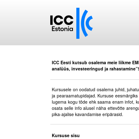
ICC Eesti kutsub osalema meie liikme EMI
analüüs, investeeringud ja rahastamine”
.
Kursusele on oodatud osalema juhid, juhatus
ja pearaamatupidajad. Kursuse eesmärgiks o
lugema kogu tõde ehk saama enam infot, k
osata selle info alusel näha ettevõtte are
pika-ajalise kavandamise eripärasid.
.
.
Kursuse sisu