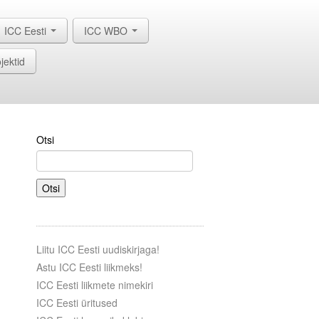
ICC Eesti
ICC WBO
jektid
Otsi
Otsi
Liitu ICC Eesti uudiskirjaga!
Astu ICC Eesti liikmeks!
ICC Eesti liikmete nimekiri
ICC Eesti üritused