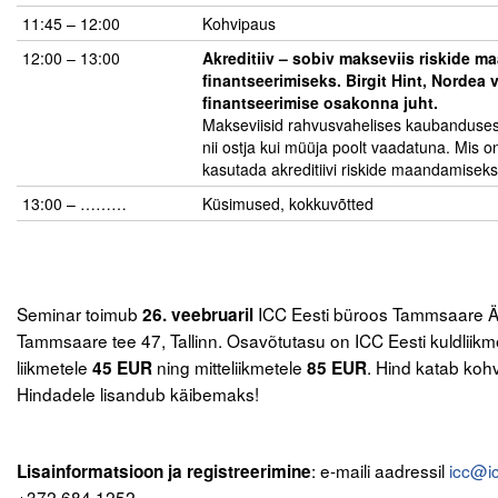
Liitu meililistiga
11:45 – 12:00
Kohvipaus
Oskusteave
12:00 – 13:00
Akreditiiv – sobiv makseviis riskide m
finantseerimiseks. Birgit Hint, Nordea
finantseerimise osakonna juht.
Incoterms® 2020
Makseviisid rahvusvahelises kaubanduses
nii ostja kui müüja poolt vaadatuna. Mis
Abimaterjalid
kasutada akreditiivi riskide maandamiseks
Projektid
13:00 – ………
Küsimused, kokkuvõtted
.
.
Seminar toimub
ICC Eesti büroos Tammsaare Är
26. veebruaril
Tammsaare tee 47, Tallinn. Osavõtutasu on ICC Eesti kuldliik
liikmetele
ning mitteliikmetele
. Hind katab kohv
45
EUR
85
EUR
Hindadele lisandub käibemaks!
.
.
: e-maili aadressil
icc@ic
Lisainformatsioon ja registreerimine
+372 684 1252.