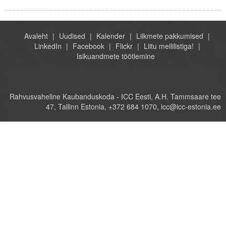
Avaleht
Uudised
Kalender
Liikmete pakkumised
LinkedIn
Facebook
Flickr
Liitu meililistiga!
Isikuandmete töötlemine
Rahvusvaheline Kaubanduskoda - ICC Eesti, A.H. Tammsaare tee
47, Tallinn Estonia, +372 684 1070, icc@icc-estonia.ee