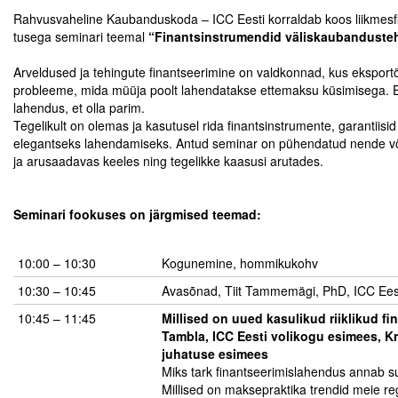
.
Rahvusvaheline Kaubanduskoda – ICC Eesti korraldab koos liikmesfi
tusega seminari teemal
“Finantsinstrumendid väliskaubandusteh
Tegevused
.
Arveldused ja tehingute finantseerimine on valdkonnad, kus eksportö
Publikatsioonid
probleeme, mida müüja poolt lahendatakse ettemaksu küsimisega. E
lahendus, et olla parim.
Arvamus
Tegelikult on olemas ja kasutusel rida finantsinstrumente, garantii
elegantseks lahendamiseks. Antud seminar on pühendatud nende võ
Viidad
ja arusaadavas keeles ning tegelikke kaasusi arutades.
.
ICC WBO
.
Seminari fookuses on järgmised teemad:
ICC komisjonid
.
10:00 – 10:30
Digiraamatukogu
Kogunemine, hommikukohv
10:30 – 10:45
Avasõnad, Tiit Tammemägi, PhD, ICC Ees
Juhendid ja väljaanded
10:45 – 11:45
Millised on uued kasulikud riiklikud f
Videod
Tambla, ICC Eesti volikogu esimees, K
juhatuse esimees
Miks tark finantseerimislahendus annab su
Kontakt
Millised on maksepraktika trendid meie r