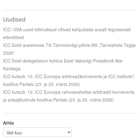
Uudised
ICC: USA uued tollimaksud võivad kahjustada ausalt tegutsevaid
ettevõtteid
ICC Eesti auesimees Tiit Tammemägi pälvis tiitli „Tarneahela Tegija
2026“
ICC Eesti delegatsioon kohtus Eesti Vabariigi Presidendi Alar
Karisega
ICC kutsub: 10. ICC Euroopa arbitraažikonverents ja ICC institute’i
koolitus Pariisis (23. ja 25. märts 2026)
ICC kutsub: 10. ICC Euroopa rahvusvahelise arbitraaži konverents
ja edasijõudnute koolitus Pariisis (23. ja 25. märts 2026)
Arhiiv